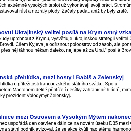
 extrémně vysokých teplot už vykonávají svoji práci. Stromů
tavoval růst a nezrály plody. Začaly padat, aniž by byly zralé.
novu! Ukrajinský velitel posílá na Krym ostrý vzk
dy uprchnout z Krymu, vysvětluje ukrajinskou strategii velitel S
Brovdi. Cílem Kyjeva je odříznout poloostrov od zásob, ale pon
 přes něj táhnou někam daleko, nejlépe až za Ural,“ posílá Bro
enská přehlídka, mezi hosty i Babiš a Zelenskyj
hlídka u příležitosti francouzského státního svátku. Spolu
m Macronem defilé přihlížejí desítky zahraničních lídrů, mim
ský prezident Volodymyr Zelenskyj.
dálnice mezi Ostrovem a Vysokým Mýtem nakone
akonec uspořádá den otevřené dálnice na novém úseku D35 mezi
vna státní podnik avizoval, že se akce kvůli napjatému harmo