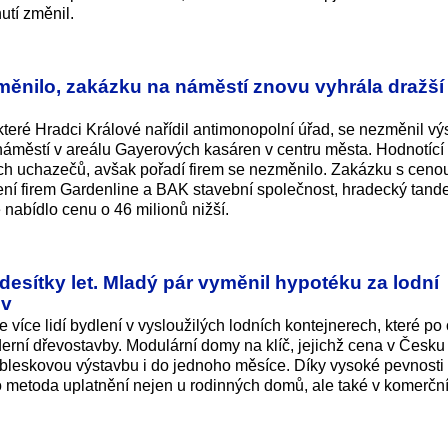
utí změnil.
měnilo, zakázku na náměstí znovu vyhrála dražší
eré Hradci Králové nařídil antimonopolní úřad, se nezměnil vý
náměstí v areálu Gayerových kasáren v centru města. Hodnotící
ých uchazečů, avšak pořadí firem se nezměnilo. Zakázku s ceno
ení firem Gardenline a BAK stavební společnost, hradecký tan
 nabídlo cenu o 46 milionů nižší.
desítky let. Mladý pár vyměnil hypotéku za lodní
ov
e více lidí bydlení v vysloužilých lodních kontejnerech, které po
erní dřevostavby. Modulární domy na klíč, jejichž cena v Česku
í bleskovou výstavbu i do jednoho měsíce. Díky vysoké pevnosti
to metoda uplatnění nejen u rodinných domů, ale také v komerční