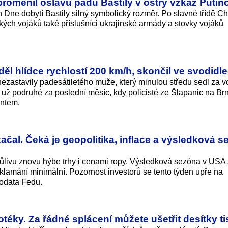
proměnil oslavu pádu Bastily v ostrý vzkaz Putin
h Dne dobytí Bastily silný symbolický rozměr. Po slavné třídě 
ých vojáků také příslušníci ukrajinské armády a stovky vojáků
ěl hlídce rychlostí 200 km/h, skončil ve svodidl
í nezastavily padesátiletého muže, který minulou středu sedl za v
m už podruhé za poslední měsíc, kdy policisté ze Šlapanic na B
antem.
ačal. Čeká je geopolitika, inflace a výsledková 
livu znovu hýbe trhy i cenami ropy. Výsledková sezóna v USA s
zklamání minimální. Pozornost investorů se tento týden upře na
rodata Fedu.
téky. Za řádné splácení můžete ušetřit desítky ti