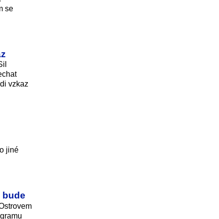
m se
az
il
echat
vdi vzkaz
o jiné
c bude
 Ostrovem
nogramu