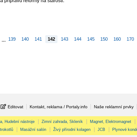
á přípravu reformy na starosti.
139
140
141
142
143
144
145
150
160
170
…
Editovat
Kontakt, reklama / Portaly.info
Naše reklamní prvky
na, Hudební nástroje
Zimní zahrada, Skleník
Magnet, Elektromagnet
trokotlů
Masážní salón
Živý přírodní kolagen
JCB
Plynové kond