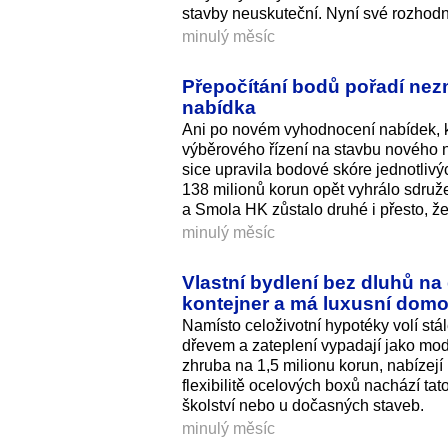
stavby neuskuteční. Nyní své rozhodn
minulý měsíc
Přepočítání bodů pořadí nez
nabídka
Ani po novém vyhodnocení nabídek, kt
výběrového řízení na stavbu nového 
sice upravila bodové skóre jednotliv
138 milionů korun opět vyhrálo sdruž
a Smola HK zůstalo druhé i přesto, že
minulý měsíc
Vlastní bydlení bez dluhů na 
kontejner a má luxusní dom
Namísto celoživotní hypotéky volí stál
dřevem a zateplení vypadají jako mod
zhruba na 1,5 milionu korun, nabízej
flexibilitě ocelových boxů nachází ta
školství nebo u dočasných staveb.
minulý měsíc