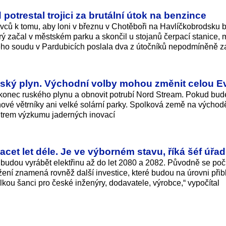
otrestal trojici za brutální útok na benzince
rovců k tomu, aby loni v březnu v Chotěboři na Havlíčkobrodsku 
rý začal v městském parku a skončil u stojanů čerpací stanice, 
o soudu v Pardubicích poslala dva z útočníků nepodmíněně za
uský plyn. Východní volby mohou změnit celou E
 konec ruského plynu a obnovit potrubí Nord Stream. Pokud bud
ové větrníky ani velké solární parky. Spolková země na východ
trem výzkumu jaderných inovací
cet let déle. Je ve výborném stavu, říká šéf úřa
 budou vyrábět elektřinu až do let 2080 a 2082. Původně se poč
žení znamená rovněž další investice, které budou na úrovni přibl
lkou šanci pro české inženýry, dodavatele, výrobce,“ vypočítal