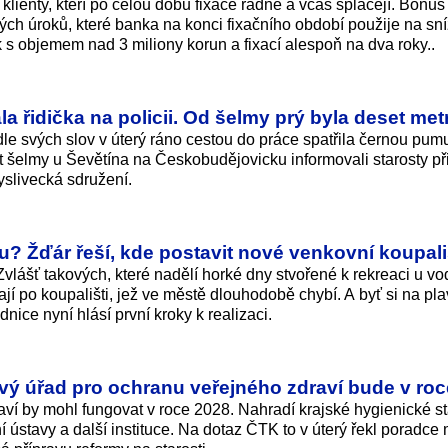
ienty, kteří po celou dobu fixace řádně a včas splácejí. Bonus
ých úroků, které banka na konci fixačního období použije na sn
 s objemem nad 3 miliony korun a fixací alespoň na dva roky..
la řidička na policii. Od šelmy prý byla deset met
podle svých slov v úterý ráno cestou do práce spatřila černou pum
 šelmy u Ševětína na Českobudějovicku informovali starosty př
yslivecká sdružení.
u? Žďár řeší, kde postavit nové venkovní koupali
vlášť takových, které nadělí horké dny stvořené k rekreaci u vody
í po koupališti, jež ve městě dlouhodobě chybí. A byť si na pla
dnice nyní hlásí první kroky k realizaci.
ový úřad pro ochranu veřejného zdraví bude v ro
ví by mohl fungovat v roce 2028. Nahradí krajské hygienické st
í ústavy a další instituce. Na dotaz ČTK to v úterý řekl poradce 