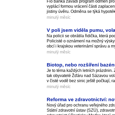
Fio banka zavádí program odměn pro kl
vyplácí formou vrácení části zaplacen
jistiny úvěru. Odměna se týká hypoték
minulý měsíc
V poli jsem viděla pumu, vola
Na policii se obrátila řidička, která 
Policisté o oznámení na možný výskyt
obcí i krajskou veterinární správu a m
minulý měsíc
Biotop, nebo rozšíření bazén
Je to téma každých letních prázdnin. Z
tak obyvatelé Žďáru nad Sázavou volaj
v čisté vodě bez sinic ještě počkají, ra
minulý měsíc
Reforma ve zdravotnictví: n
Nový úřad pro ochranu veřejného zdra
Státní zdravotní ústav (SZÚ), zdravotn