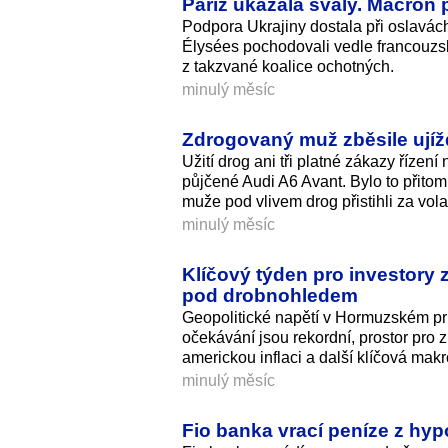
Paříž ukázala svaly. Macron 
Podpora Ukrajiny dostala při oslavác
Élysées pochodovali vedle francouzsk
z takzvané koalice ochotných.
minulý měsíc
Zdrogovaný muž zběsile ujížd
Užití drog ani tři platné zákazy řízen
půjčené Audi A6 Avant. Bylo to přito
muže pod vlivem drog přistihli za vol
minulý měsíc
Klíčový týden pro investory z
pod drobnohledem
Geopolitické napětí v Hormuzském prů
očekávání jsou rekordní, prostor pro 
americkou inflaci a další klíčová mak
minulý měsíc
Fio banka vrací peníze z hypo