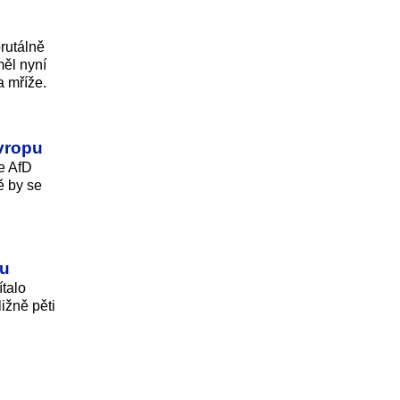
brutálně
měl nyní
 mříže.
vropu
e AfD
ě by se
du
ítalo
ižně pěti