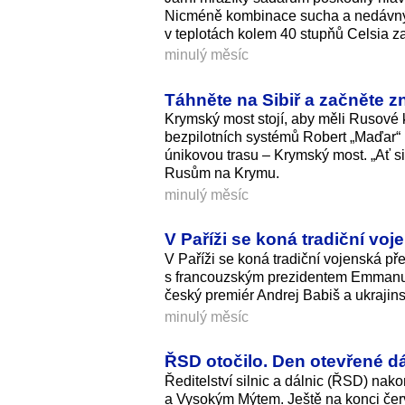
Nicméně kombinace sucha a nedávných
v teplotách kolem 40 stupňů Celsia zas
minulý měsíc
Táhněte na Sibiř a začněte z
Krymský most stojí, aby měli Rusové ku
bezpilotních systémů Robert „Maďar“ 
únikovou trasu – Krymský most. „Ať si
Rusům na Krymu.
minulý měsíc
V Paříži se koná tradiční voj
V Paříži se koná tradiční vojenská pře
s francouzským prezidentem Emmanuele
český premiér Andrej Babiš a ukrajin
minulý měsíc
ŘSD otočilo. Den otevřené 
Ředitelství silnic a dálnic (ŘSD) n
a Vysokým Mýtem. Ještě na konci čer