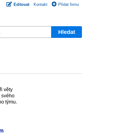
Editovat
Kontakt
Přidat firmu
Hledat
i věty
i svého
ho týmu.
em
.