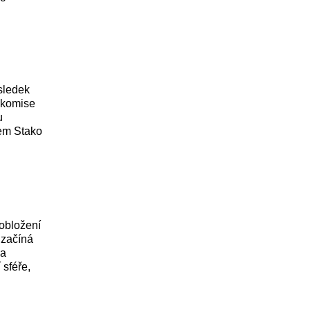
sledek
 komise
u
dem Stako
 obložení
 začíná
 a
 sféře,