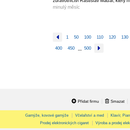
zdravotnictví Rastislav Maďar, který m
minulý měsíc
1
50
100
110
120
130
400
450
500
…
Přidat firmu
Smazat
Garnýže, kovové garnýže
Včelařství a med
Klavír, Pia
Prodej elektronických cigaret
Výroba a prodej elek