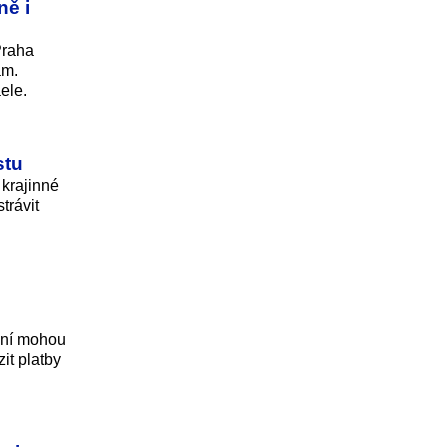
ně i
Praha
ám.
ele.
stu
 krajinné
trávit
nyní mohou
it platby