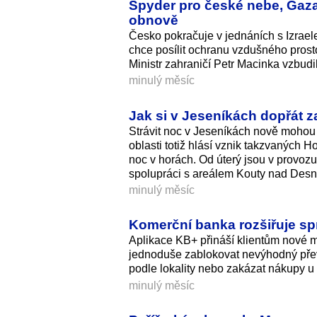
Spyder pro české nebe, Gaza 
obnově
Česko pokračuje v jednáních s Izrae
chce posílit ochranu vzdušného pros
Ministr zahraničí Petr Macinka vzbud
minulý měsíc
Jak si v Jeseníkách dopřát 
Strávit noc v Jeseníkách nově mohou 
oblasti totiž hlásí vznik takzvaných H
noc v horách. Od úterý jsou v provozu 
spolupráci s areálem Kouty nad Desn
minulý měsíc
Komerční banka rozšiřuje spr
Aplikace KB+ přináší klientům nové m
jednoduše zablokovat nevýhodný přev
podle lokality nebo zakázat nákupy u
minulý měsíc