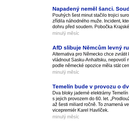
Napadený neměl šanci. Soud p
Pouhých šest minut stačilo trojici su
zřídila náhodného muže. Incident, kte
dohru před soudem. Pobočka Krajskéh
minulý měsíc
AfD slibuje Němcům levný r
Alternativa pro Německo chce zvrátit
vládnout Sasku-Anhaltsku, nepovolí n
podle německé opozice měla stát cen
minulý měsíc
Temelín bude v provozu o dva
Dva bloky jaderné elektrárny Temelín
s jejich provozem do 60. let. „Prodlou
až šesti miliard ročně. To znamená ve
vicepremiér Karel Havlíček.
minulý měsíc