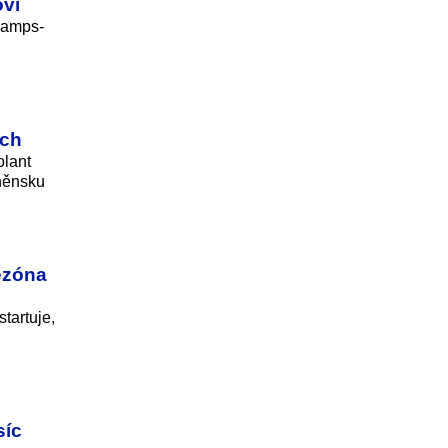
ovi
Champs-
ech
olant
rněnsku
sezóna
tartuje,
síc