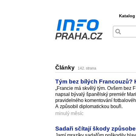
Katalog
Články
142. strana
Tým bez bílých Francouzů? K
„Francie má skvělý tým. Ovšem bez Fra
napsal bývalý španělský premiér Mari
pravidelného komentování fotbalovéh
A způsobil diplomatickou­ bouři.
minulý měsíc
Sadaři sčítají škody způsob
Jarní mrazíky sadařům poškodily hlav