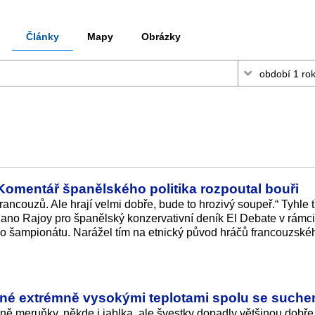
Články
Mapy
Obrázky
omentář španělského politika rozpoutal bouři
ncouzů. Ale hrají velmi dobře, bude to hrozivý soupeř.“ Tyhle tř
ano Rajoy pro španělský konzervativní deník El Debate v rámc
o šampionátu. Narážel tím na etnický původ hráčů francouzské
ené extrémně vysokými teplotami spolu se such
ně meruňky, někde i jablka, ale švestky dopadly většinou dobře