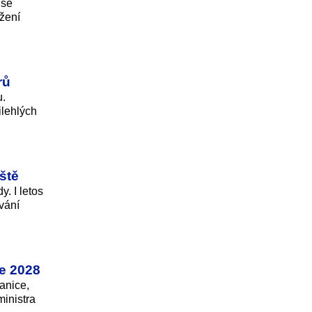
 se
ížení
rů
u.
ilehlých
ště
. I letos
vání
ce 2028
anice,
ministra