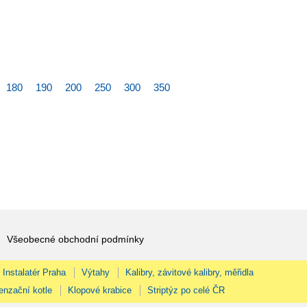
180
190
200
250
300
350
Všeobecné obchodní podmínky
Instalatér Praha
Výtahy
Kalibry, závitové kalibry, měřidla
enzační kotle
Klopové krabice
Striptýz po celé ČR