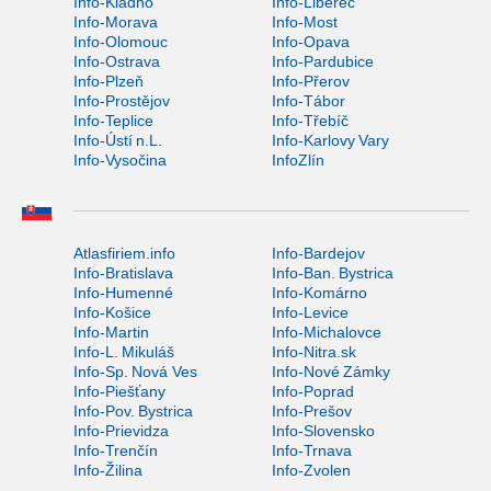
Info-Kladno
Info-Liberec
Info-Morava
Info-Most
Info-Olomouc
Info-Opava
Info-Ostrava
Info-Pardubice
Info-Plzeň
Info-Přerov
Info-Prostějov
Info-Tábor
Info-Teplice
Info-Třebíč
Info-Ústí n.L.
Info-Karlovy Vary
Info-Vysočina
InfoZlín
Atlasfiriem.info
Info-Bardejov
Info-Bratislava
Info-Ban. Bystrica
Info-Humenné
Info-Komárno
Info-Košice
Info-Levice
Info-Martin
Info-Michalovce
Info-L. Mikuláš
Info-Nitra.sk
Info-Sp. Nová Ves
Info-Nové Zámky
Info-Piešťany
Info-Poprad
Info-Pov. Bystrica
Info-Prešov
Info-Prievidza
Info-Slovensko
Info-Trenčín
Info-Trnava
Info-Žilina
Info-Zvolen