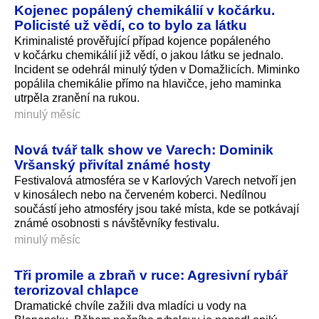
Kojenec popálený chemikálií v kočárku.
Policisté už vědí, co to bylo za látku
Kriminalisté prověřující případ kojence popáleného
v kočárku chemikálií již vědí, o jakou látku se jednalo.
Incident se odehrál minulý týden v Domažlicích. Miminko
popálila chemikálie přímo na hlavičce, jeho maminka
utrpěla zranění na rukou.
minulý měsíc
Nová tvář talk show ve Varech: Dominik
Vršanský přivítal známé hosty
Festivalová atmosféra se v Karlových Varech netvoří jen
v kinosálech nebo na červeném koberci. Nedílnou
součástí jeho atmosféry jsou také místa, kde se potkávají
známé osobnosti s návštěvníky festivalu.
minulý měsíc
Tři promile a zbraň v ruce: Agresivní rybář
terorizoval chlapce
Dramatické chvíle zažili dva mladíci u vody na