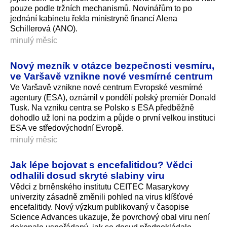
pouze podle tržních mechanismů. Novinářům to po
jednání kabinetu řekla ministryně financí Alena
Schillerová (ANO).
minulý měsíc
Nový mezník v otázce bezpečnosti vesmíru,
ve Varšavě vznikne nové vesmírné centrum
Ve Varšavě vznikne nové centrum Evropské vesmírné
agentury (ESA), oznámil v pondělí polský premiér Donald
Tusk. Na vzniku centra se Polsko s ESA předběžně
dohodlo už loni na podzim a půjde o první velkou instituci
ESA ve středovýchodní Evropě.
minulý měsíc
Jak lépe bojovat s encefalitidou? Vědci
odhalili dosud skryté slabiny viru
Vědci z brněnského institutu CEITEC Masarykovy
univerzity zásadně změnili pohled na virus klíšťové
encefalitidy. Nový výzkum publikovaný v časopise
Science Advances ukazuje, že povrchový obal viru není