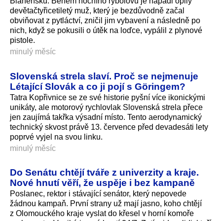
Blanensku. Během nočního rybolovu je napadl opilý
devětačtyřicetiletý muž, který je bezdůvodně začal
obviňovat z pytláctví, zničil jim vybavení a následně po
nich, když se pokusili o útěk na loďce, vypálil z plynové
pistole.
minulý měsíc
Slovenská strela slaví. Proč se nejmenuje
Létající Slovák a co ji pojí s Göringem?
Tatra Kopřivnice se ze své historie pyšní více ikonickými
unikáty, ale motorový rychlovlak Slovenská strela přece
jen zaujímá takřka výsadní místo. Tento aerodynamický
technický skvost právě 13. července před devadesáti lety
poprvé vyjel na svou linku.
minulý měsíc
Do Senátu chtějí tváře z univerzity a kraje.
Nové hnutí věří, že uspěje i bez kampaně
Poslanec, rektor i stávající senátor, který nepovede
žádnou kampaň. První strany už mají jasno, koho chtějí
z Olomouckého kraje vyslat do křesel v horní komoře