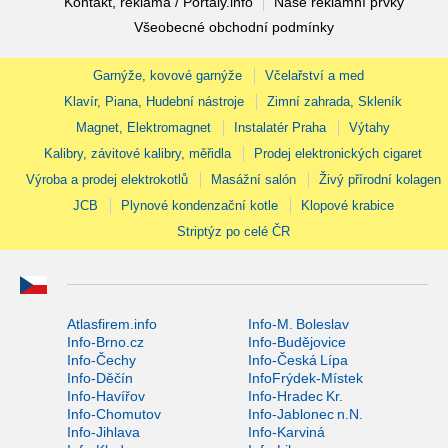
Kontakt, reklama / Portaly.info
Naše reklamní prvky
Všeobecné obchodní podmínky
Garnýže, kovové garnýže
Včelařství a med
Klavír, Piana, Hudební nástroje
Zimní zahrada, Skleník
Magnet, Elektromagnet
Instalatér Praha
Výtahy
Kalibry, závitové kalibry, měřidla
Prodej elektronických cigaret
Výroba a prodej elektrokotlů
Masážní salón
Živý přírodní kolagen
JCB
Plynové kondenzační kotle
Klopové krabice
Striptýz po celé ČR
Atlasfirem.info
Info-M. Boleslav
Info-Brno.cz
Info-Budějovice
Info-Čechy
Info-Česká Lípa
Info-Děčín
InfoFrýdek-Místek
Info-Havířov
Info-Hradec Kr.
Info-Chomutov
Info-Jablonec n.N.
Info-Jihlava
Info-Karviná