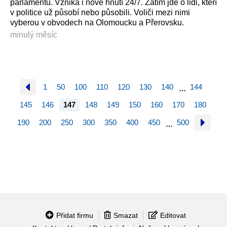
parlamentu. Vzniká i nové hnutí 24/7. Zatím jde o lidi, kteří
v politice už působí nebo působili. Voliči mezi nimi
vyberou v obvodech na Olomoucku a Přerovsku.
minulý měsíc
1
50
100
110
120
130
140
144
…
145
146
147
148
149
150
160
170
180
190
200
250
300
350
400
450
500
…
Přidat firmu
Smazat
Editovat