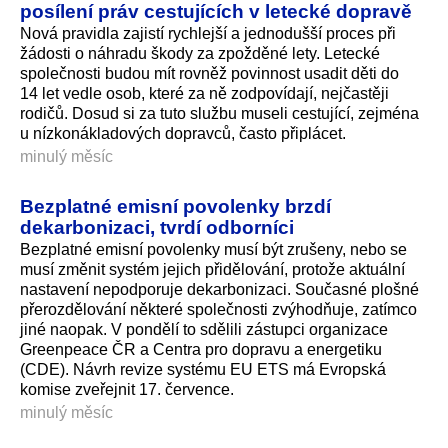
posílení práv cestujících v letecké dopravě
Nová pravidla zajistí rychlejší a jednodušší proces při
žádosti o náhradu škody za zpožděné lety. Letecké
společnosti budou mít rovněž povinnost usadit děti do
14 let vedle osob, které za ně zodpovídají, nejčastěji
rodičů. Dosud si za tuto službu museli cestující, zejména
u nízkonákladových dopravců, často připlácet.
minulý měsíc
Bezplatné emisní povolenky brzdí
dekarbonizaci, tvrdí odborníci
Bezplatné emisní povolenky musí být zrušeny, nebo se
musí změnit systém jejich přidělování, protože aktuální
nastavení nepodporuje dekarbonizaci. Současné plošné
přerozdělování některé společnosti zvýhodňuje, zatímco
jiné naopak. V pondělí to sdělili zástupci organizace
Greenpeace ČR a Centra pro dopravu a energetiku
(CDE). Návrh revize systému EU ETS má Evropská
komise zveřejnit 17. července.
minulý měsíc