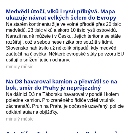
Medvědi útočí, vlků i rysů přibývá. Mapa
ukazuje návrat velkých šelem do Evropy
Na starém kontinentu žije ve volné přírodě přes 20 tisíc
medvědů, 23 tisíc vlků a skoro 10 tisíc rysů ostrovidů.
Narazit na ně můžete i v Česku. Jejich teritoria se stále
rozšiřují, což s sebou nese rizika pro soužití s lidmi.
Slovensko nahlásilo už několik případů, kdy medvěd
zaútočil na člověka. Některé evropské státy po vzoru EU
usilují o snížení jejich ochrany.
minulý měsíc
Na D3 havaroval kamion a převrátil se na
bok, směr do Prahy je neprůjezdný
Na dálnici D3 na Táborsku havaroval v pondělí kolem
poledne kamion. Pro zraněného řidiče vzlétl vrtulník
záchranářů. Pruh na Prahu je dočasně uzavřený, policie
odklání auta na objížďky.
minulý měsíc