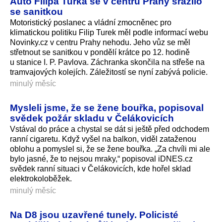
Auto Filipa Turka se v centru Prahy srazilo
se sanitkou
Motoristický poslanec a vládní zmocněnec pro
klimatickou politiku Filip Turek měl podle informací webu
Novinky.cz v centru Prahy nehodu. Jeho vůz se měl
střetnout se sanitkou v pondělí krátce po 12. hodině
u stanice I. P. Pavlova. Záchranka skončila na střeše na
tramvajových kolejích. Záležitostí se nyní zabývá policie.
minulý měsíc
Mysleli jsme, že se žene bouřka, popisoval
svědek požár skladu v Čelákovicích
Vstával do práce a chystal se dát si ještě před odchodem
ranní cigaretu. Když vyšel na balkon, viděl zataženou
oblohu a pomyslel si, že se žene bouřka. „Za chvíli mi ale
bylo jasné, že to nejsou mraky,“ popisoval iDNES.cz
svědek ranní situaci v Čelákovicích, kde hořel sklad
elektrokoloběžek.
minulý měsíc
Na D8 jsou uzavřené tunely. Policisté