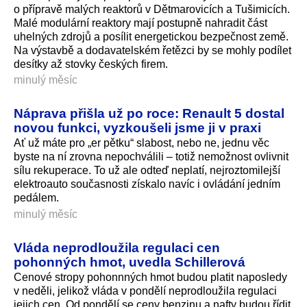
o přípravě malých reaktorů v Dětmarovicích a Tušimicích.
Malé modulární reaktory mají postupně nahradit část
uhelných zdrojů a posílit energetickou bezpečnost země.
Na výstavbě a dodavatelském řetězci by se mohly podílet
desítky až stovky českých firem.
minulý měsíc
Náprava přišla už po roce: Renault 5 dostal
novou funkci, vyzkoušeli jsme ji v praxi
Ať už máte pro „er pětku“ slabost, nebo ne, jednu věc
byste na ní zrovna nepochválili – totiž nemožnost ovlivnit
sílu rekuperace. To už ale odteď neplatí, nejroztomilejší
elektroauto současnosti získalo navíc i ovládání jedním
pedálem.
minulý měsíc
Vláda neprodloužila regulaci cen
pohonných hmot, uvedla Schillerová
Cenové stropy pohonnných hmot budou platit naposledy
v neděli, jelikož vláda v pondělí neprodloužila regulaci
jejich cen. Od pondělí se ceny benzinu a nafty budou řídit