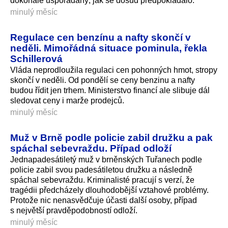
dokonale uspořádaný, jak se dosud předpokládalo.
minulý měsíc
Regulace cen benzínu a nafty skončí v
neděli. Mimořádná situace pominula, řekla
Schillerová
Vláda neprodloužila regulaci cen pohonných hmot, stropy
skončí v neděli. Od pondělí se ceny benzinu a nafty
budou řídit jen trhem. Ministerstvo financí ale slibuje dál
sledovat ceny i marže prodejců.
minulý měsíc
Muž v Brně podle policie zabil družku a pak
spáchal sebevraždu. Případ odloží
Jednapadesátiletý muž v brněnských Tuřanech podle
policie zabil svou padesátiletou družku a následně
spáchal sebevraždu. Kriminalisté pracují s verzí, že
tragédii předcházely dlouhodobější vztahové problémy.
Protože nic nenasvědčuje účasti další osoby, případ
s největší pravděpodobností odloží.
minulý měsíc