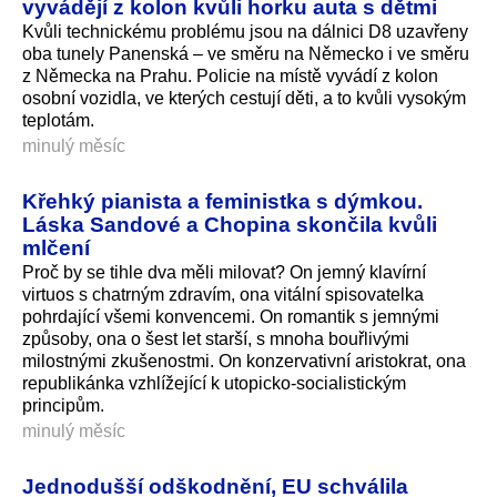
vyvádějí z kolon kvůli horku auta s dětmi
Kvůli technickému problému jsou na dálnici D8 uzavřeny
oba tunely Panenská – ve směru na Německo i ve směru
z Německa na Prahu. Policie na místě vyvádí z kolon
osobní vozidla, ve kterých cestují děti, a to kvůli vysokým
teplotám.
minulý měsíc
Křehký pianista a feministka s dýmkou.
Láska Sandové a Chopina skončila kvůli
mlčení
Proč by se tihle dva měli milovat? On jemný klavírní
virtuos s chatrným zdravím, ona vitální spisovatelka
pohrdající všemi konvencemi. On romantik s jemnými
způsoby, ona o šest let starší, s mnoha bouřlivými
milostnými zkušenostmi. On konzervativní aristokrat, ona
republikánka vzhlížející k utopicko-socialistickým
principům.
minulý měsíc
Jednodušší odškodnění, EU schválila