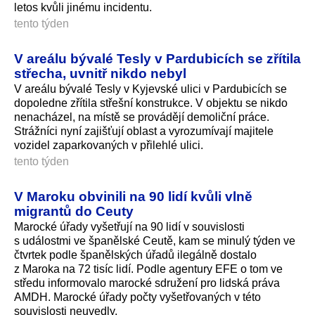
letos kvůli jinému incidentu.
tento týden
V areálu bývalé Tesly v Pardubicích se zřítila
střecha, uvnitř nikdo nebyl
V areálu bývalé Tesly v Kyjevské ulici v Pardubicích se
dopoledne zřítila střešní konstrukce. V objektu se nikdo
nenacházel, na místě se provádějí demoliční práce.
Strážníci nyní zajišťují oblast a vyrozumívají majitele
vozidel zaparkovaných v přilehlé ulici.
tento týden
V Maroku obvinili na 90 lidí kvůli vlně
migrantů do Ceuty
Marocké úřady vyšetřují na 90 lidí v souvislosti
s událostmi ve španělské Ceutě, kam se minulý týden ve
čtvrtek podle španělských úřadů ilegálně dostalo
z Maroka na 72 tisíc lidí. Podle agentury EFE o tom ve
středu informovalo marocké sdružení pro lidská práva
AMDH. Marocké úřady počty vyšetřovaných v této
souvislosti neuvedly.