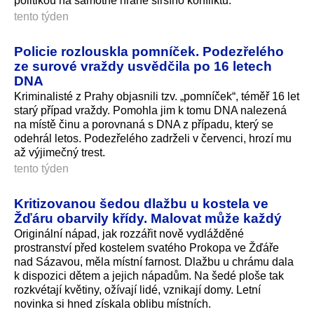
politikou na samotné hraně širšího konfliktu.
tento týden
Policie rozlouskla pomníček. Podezřelého
ze surové vraždy usvědčila po 16 letech
DNA
Kriminalisté z Prahy objasnili tzv. „pomníček“, téměř 16 let
starý případ vraždy. Pomohla jim k tomu DNA nalezená
na místě činu a porovnaná s DNA z případu, který se
odehrál letos. Podezřelého zadrželi v červenci, hrozí mu
až výjimečný trest.
tento týden
Kritizovanou šedou dlažbu u kostela ve
Žďáru obarvily křídy. Malovat může každý
Originální nápad, jak rozzářit nově vydlážděné
prostranství před kostelem svatého Prokopa ve Žďáře
nad Sázavou, měla místní farnost. Dlažbu u chrámu dala
k dispozici dětem a jejich nápadům. Na šedé ploše tak
rozkvétají květiny, ožívají lidé, vznikají domy. Letní
novinka si hned získala oblibu místních.