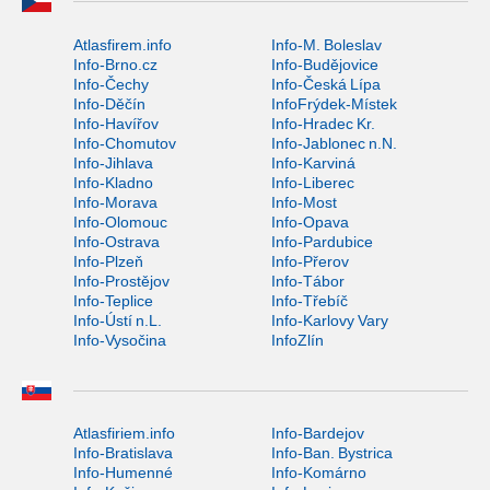
Atlasfirem.info
Info-M. Boleslav
Info-Brno.cz
Info-Budějovice
Info-Čechy
Info-Česká Lípa
Info-Děčín
InfoFrýdek-Místek
Info-Havířov
Info-Hradec Kr.
Info-Chomutov
Info-Jablonec n.N.
Info-Jihlava
Info-Karviná
Info-Kladno
Info-Liberec
Info-Morava
Info-Most
Info-Olomouc
Info-Opava
Info-Ostrava
Info-Pardubice
Info-Plzeň
Info-Přerov
Info-Prostějov
Info-Tábor
Info-Teplice
Info-Třebíč
Info-Ústí n.L.
Info-Karlovy Vary
Info-Vysočina
InfoZlín
Atlasfiriem.info
Info-Bardejov
Info-Bratislava
Info-Ban. Bystrica
Info-Humenné
Info-Komárno