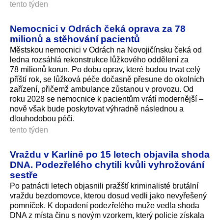
tento týden
Nemocnici v Odrách čeká oprava za 78
milionů a stěhování pacientů
Městskou nemocnici v Odrách na Novojičínsku čeká od
ledna rozsáhlá rekonstrukce lůžkového oddělení za
78 milionů korun. Po dobu oprav, které budou trvat celý
příští rok, se lůžková péče dočasně přesune do okolních
zařízení, přičemž ambulance zůstanou v provozu. Od
roku 2028 se nemocnice k pacientům vrátí modernější –
nově však bude poskytovat výhradně následnou a
dlouhodobou péči.
tento týden
Vraždu v Karlíně po 15 letech objavila shoda
DNA. Podezřelého chytili kvůli vyhrožování
sestře
Po patnácti letech objasnili pražští kriminalisté brutální
vraždu bezdomovce, kterou dosud vedli jako nevyřešený
pomníček. K dopadení podezřelého muže vedla shoda
DNA z místa činu s novým vzorkem, který policie získala