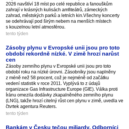
2026 navštíví 18 míst po celé republice a fanouškům
zahrají v krásných kulisách amfiteátrů, zámeckých
zahrad, městských parků a letních kin.Všechny koncerty
se odehrávají pod širým nebem na menších místech
s kouzelnou letní atmosférou.
tento týden
Zásoby plynu v Evropské unii jsou pro toto
období rekordně nízké. V zimě hrozí narůst
cen
Zásoby zemního plynu v Evropské unii jsou pro toto
období roku na nízké úrovni. Zásobníky jsou naplněny
z méně než 58 procent, což je nejméně od začátku
vedení statistik v roce 2011. Vyplývá to z údajů
organizace Gas Infrastructure Europe (GIE). Válka proti
Íránu omezila dodávky zkapalněného zemního plynu
(LNG), takže hrozí citelný růst cen plynu v zimě, uvedla ve
čtvrtek agentura Reuters.
tento týden
Bankám v Česku tečou miliardy. Odborníci