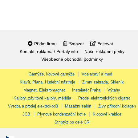
Přidat firmu
Smazat
Editovat
Kontakt, reklama / Portaly.info
Naše reklamní prvky
Všeobecné obchodní podmínky
Garnýže, kovové garnýže
Včelařství a med
Klavír, Piana, Hudební nástroje
Zimní zahrada, Skleník
Magnet, Elektromagnet
Instalatér Praha
Výtahy
Kalibry, závitové kalibry, měřidla
Prodej elektronických cigaret
Výroba a prodej elektrokotlů
Masážní salón
Živý přírodní kolagen
JCB
Plynové kondenzační kotle
Klopové krabice
Striptýz po celé ČR