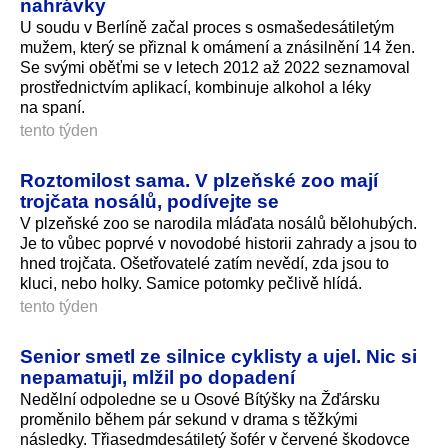
nahrávky
U soudu v Berlíně začal proces s osmašedesátiletým
mužem, který se přiznal k omámení a znásilnění 14 žen.
Se svými oběťmi se v letech 2012 až 2022 seznamoval
prostřednictvím aplikací, kombinuje alkohol a léky
na spaní.
tento týden
Roztomilost sama. V plzeňské zoo mají
trojčata nosálů, podívejte se
V plzeňské zoo se narodila mláďata nosálů bělohubých.
Je to vůbec poprvé v novodobé historii zahrady a jsou to
hned trojčata. Ošetřovatelé zatím nevědí, zda jsou to
kluci, nebo holky. Samice potomky pečlivě hlídá.
tento týden
Senior smetl ze silnice cyklisty a ujel. Nic si
nepamatuji, mlžil po dopadení
Nedělní odpoledne se u Osové Bítýšky na Žďársku
proměnilo během pár sekund v drama s těžkými
následky. Třiasedmdesátiletý šofér v červené škodovce