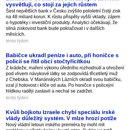
vysvětlují, co stojí za jejich růstem
Šest největších bank v Česku zvýšilo pololetní čistý zisk
na 48 miliard korun. K růstu přispěly vyšší vklady, zájem
o hypotéky i investiční produkty. Analytici očekávají, že
silná ziskovost bank bude pokračovat i v dalších
měsících.
tento týden
Babičce ukradl peníze i auto, při honičce s
policií se řítil obcí stočtyřicítkou
Z krádeže, maření výkonu úředního rozhodnutí a ohrožení
pod vlivem návykové látky se zodpovídá třicetiletý muž
z Chebska. V Mariánských Lázních okradl svou babičku,
vzal jí hotovost i klíče od auta. Po honičce s policejní
hlídkou raději zastavil a nechal se zadržet.
tento týden
Kvůli bojkotu Izraele chybí speciálu irské
vlády důležitý systém. V mlze hrozí potíže
Nový vládní letoun irského premiéra by mohl mít