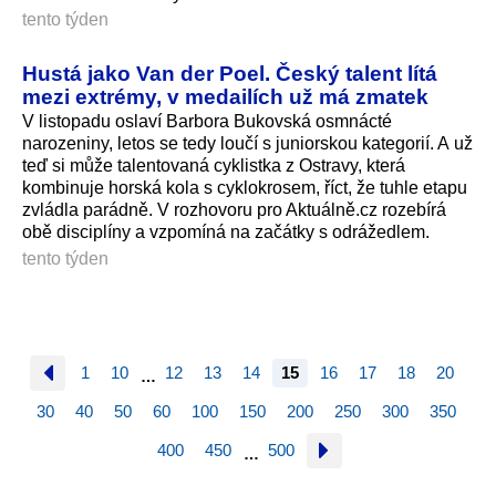
tento týden
Hustá jako Van der Poel. Český talent lítá
mezi extrémy, v medailích už má zmatek
V listopadu oslaví Barbora Bukovská osmnácté
narozeniny, letos se tedy loučí s juniorskou kategorií. A už
teď si může talentovaná cyklistka z Ostravy, která
kombinuje horská kola s cyklokrosem, říct, že tuhle etapu
zvládla parádně. V rozhovoru pro Aktuálně.cz rozebírá
obě disciplíny a vzpomíná na začátky s odrážedlem.
tento týden
1
10
12
13
14
15
16
17
18
20
…
30
40
50
60
100
150
200
250
300
350
400
450
500
…