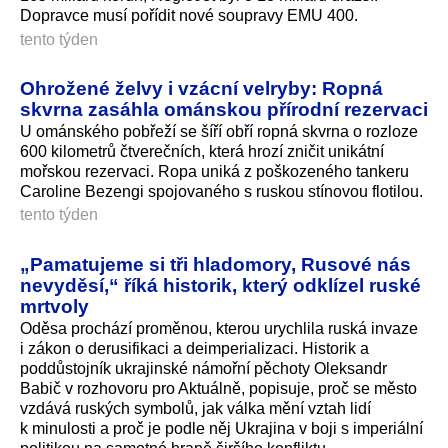
Dopravce musí pořídit nové soupravy EMU 400.
tento týden
Ohrožené želvy i vzácní velryby: Ropná
skvrna zasáhla ománskou přírodní rezervaci
U ománského pobřeží se šíří obří ropná skvrna o rozloze
600 kilometrů čtverečních, která hrozí zničit unikátní
mořskou rezervaci. Ropa uniká z poškozeného tankeru
Caroline Bezengi spojovaného s ruskou stínovou flotilou.
tento týden
„Pamatujeme si tři hladomory, Rusové nás
nevyděsí,“ říká historik, který odklízel ruské
mrtvoly
Oděsa prochází proměnou, kterou urychlila ruská invaze
i zákon o derusifikaci a deimperializaci. Historik a
poddůstojník ukrajinské námořní pěchoty Oleksandr
Babič v rozhovoru pro Aktuálně, popisuje, proč se město
vzdává ruských symbolů, jak válka mění vztah lidí
k minulosti a proč je podle něj Ukrajina v boji s imperiální