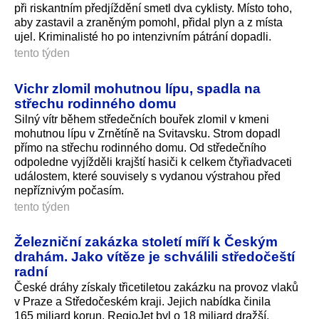
při riskantním předjíždění smetl dva cyklisty. Místo toho,
aby zastavil a zraněným pomohl, přidal plyn a z místa
ujel. Kriminalisté ho po intenzivním pátrání dopadli.
tento týden
Vichr zlomil mohutnou lípu, spadla na
střechu rodinného domu
Silný vítr během středečních bouřek zlomil v kmeni
mohutnou lípu v Zrnětíně na Svitavsku. Strom dopadl
přímo na střechu rodinného domu. Od středečního
odpoledne vyjížděli krajští hasiči k celkem čtyřiadvaceti
událostem, které souvisely s vydanou výstrahou před
nepříznivým počasím.
tento týden
Železniční zakázka století míří k Českým
drahám. Jako vítěze je schválili středočeští
radní
České dráhy získaly třicetiletou zakázku na provoz vlaků
v Praze a Středočeském kraji. Jejich nabídka činila
165 miliard korun, RegioJet byl o 18 miliard dražší.