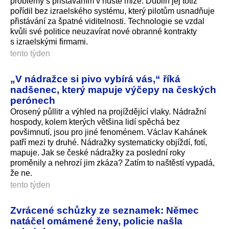
problémy s přistáváním v husté mlze. Dublin jej totiž
pořídil bez izraelského systému, který pilotům usnadňuje
přistávání za špatné viditelnosti. Technologie se vzdal
kvůli své politice neuzavírat nové obranné kontrakty
s izraelskými firmami.
tento týden
„V nádražce si pivo vybírá vás,“ říká
nadšenec, který mapuje výčepy na českých
perónech
Orosený půllitr a výhled na projíždějící vlaky. Nádražní
hospody, kolem kterých většina lidí spěchá bez
povšimnutí, jsou pro jiné fenoménem. Václav Kahánek
patří mezi ty druhé. Nádražky systematicky objíždí, fotí,
mapuje. Jak se české nádražky za poslední roky
proměnily a nehrozí jim zkáza? Zatím to naštěstí vypadá,
že ne.
tento týden
Zvrácené schůzky ze seznamek: Němec
natáčel omámené ženy, policie našla