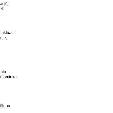
astěji
et.
 aktuální
uje,
nalo.
ho maminka
dílnou