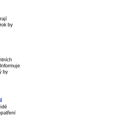
rají
 rok by
ntních
 Informuje
ý by
í
lidé
patření