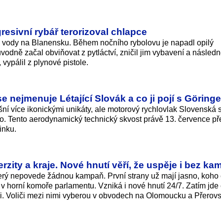
gresivní rybář terorizoval chlapce
 u vody na Blanensku. Během nočního rybolovu je napadl opilý
ůvodně začal obviňovat z pytláctví, zničil jim vybavení a násled
 vypálil z plynové pistole.
se nejmenuje Létající Slovák a co ji pojí s Görin
šní více ikonickými unikáty, ale motorový rychlovlak Slovenská s
to. Tento aerodynamický technický skvost právě 13. července př
inku.
erzity a kraje. Nové hnutí věří, že uspěje i bez k
 který nepovede žádnou kampaň. První strany už mají jasno, koho 
v horní komoře parlamentu. Vzniká i nové hnutí 24/7. Zatím jde o
ili. Voliči mezi nimi vyberou v obvodech na Olomoucku a Přerov