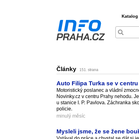
Katalog
Články
151. strana
Auto Filipa Turka se v centru
Motoristický poslanec a vládní zmocně
Novinky.cz v centru Prahy nehodu. Jeh
u stanice I. P. Pavlova. Záchranka sko
policie.
minulý měsíc
Mysleli jsme, že se žene bou
Vstával do práce a chystal se dát si 