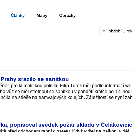
Články
Mapy
Obrázky
 Prahy srazilo se sanitkou
nec pro klimatickou politiku Filip Turek měl podle informací w
o vůz se měl střetnout se sanitkou v pondělí krátce po 12. hod
nčila na střeše na tramvajových kolejích. Záležitostí se nyní za
řka, popisoval svědek požár skladu v Čelákovicí
ještě před odchodem ranní cigaretu. Když vyšel na balkon, viděl