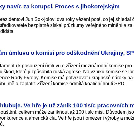
ky navíc za korupci. Proces s jihokorejským
prezidentovi Jun Sok-jolovi dva roky vězení poté, co jej shledal
středkovatele bezplatně získal průzkumy veřejného mínění a za to
didáta.
ům úmluvu o komisi pro odškodnění Ukrajiny, SP
lamentu k posouzení úmluvu o zřízení mezinárodní komise pro
 škod, které jí způsobila ruská agrese. Na vzniku komise se lon
ence Rady Evropy. Komise má potvrzovat ukrajinské nároky na
bu mělo zaplatit. Zřízení komise odmítá koaliční hnutí SPD.
lubuje. Ve hře je už zánik 100 tisíc pracovních m
pouštění, celkem může zaniknout až 100 tisíc míst. Důvodem js
 konkurence a americká cla. Ve hře jsou i omezení výroby a mo
ů.