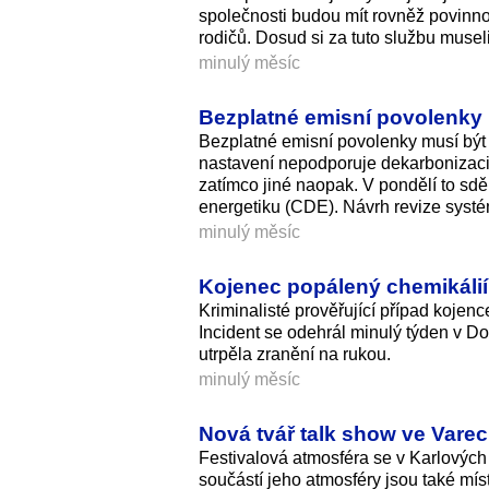
společnosti budou mít rovněž povinnost
rodičů. Dosud si za tuto službu musel
minulý měsíc
Bezplatné emisní povolenky b
Bezplatné emisní povolenky musí být z
nastavení nepodporuje dekarbonizaci
zatímco jiné naopak. V pondělí to sd
energetiku (CDE). Návrh revize syst
minulý měsíc
Kojenec popálený chemikálií v
Kriminalisté prověřující případ kojenc
Incident se odehrál minulý týden v D
utrpěla zranění na rukou.
minulý měsíc
Nová tvář talk show ve Varec
Festivalová atmosféra se v Karlových
součástí jeho atmosféry jsou také mís