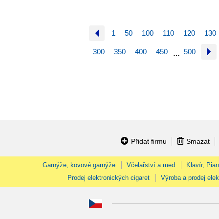
1
50
100
110
120
130
300
350
400
450
500
…
Přidat firmu
Smazat
Garnýže, kovové garnýže
Včelařství a med
Klavír, Pia
Prodej elektronických cigaret
Výroba a prodej elek