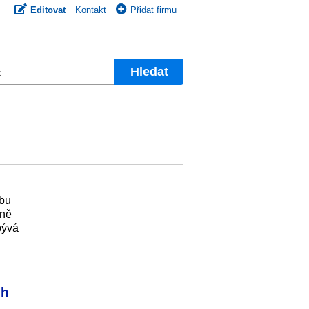
Editovat
Kontakt
Přidat firmu
Hledat
ebu
ině
bývá
ch