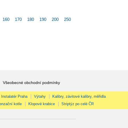
160
170
180
190
200
250
Všeobecné obchodní podmínky
Instalatér Praha
Výtahy
Kalibry, závitové kalibry, měřidla
enzační kotle
Klopové krabice
Striptýz po celé ČR