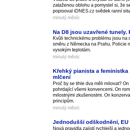
zataženou oblohu a pomyslel si, že se
popisoval iDNES.cz svědek ranní situ
minulý měsíc
Na D8 jsou uzavřené tunely. P
Kvůli technickému problému jsou na 
směru z Německa na Prahu. Policie na m
vysokým teplotám.
minulý měsíc
Křehký pianista a feministk
mlčení
Proč by se tihle dva měli milovat? On 
pohrdající všemi konvencemi. On roma
milostnými zkušenostmi. On konzervati
principům.
minulý měsíc
Jednodušší odškodnění, EU sc
Nová pravidla zajistí rychlejší a jed