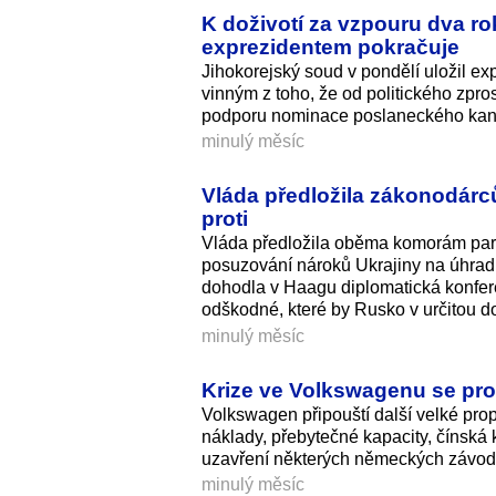
K doživotí za vzpouru dva ro
exprezidentem pokračuje
Jihokorejský soud v pondělí uložil ex
vinným z toho, že od politického zpro
podporu nominace poslaneckého kan
minulý měsíc
Vláda předložila zákonodárc
proti
Vláda předložila oběma komorám par
posuzování nároků Ukrajiny na úhradu
dohodla v Haagu diplomatická konfer
odškodné, které by Rusko v určitou do
minulý měsíc
Krize ve Volkswagenu se proh
Volkswagen připouští další velké pro
náklady, přebytečné kapacity, čínská
uzavření některých německých závod
minulý měsíc