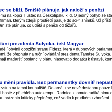
 se blíží. Brniště plánuje, jak naloží s penězi
mu na kopci Tlustec na Českolipsku klid. O jediný pohyb se sta
 filmaři, kterým zdejší prostředí pasuje do sci-fi snímků. Už příští
rniště plánuje, co udělá s penězi od těžařů.
dání prezidenta Sulyoka, řekl Magyar
ělí obvinil opoziční stranu Fidesz, která v dubnových parlame
zemi, že přepnula na ruční ovládání prezidenta Tamáse Sulyoka.
ají maďarští poslanci v plánu hlasovat o dodatku k ústavě, kter
u mění pravidla. Bez permanentky dovnitř nepust
vstup na tamní koupaliště. Do areálu se nově dostanou pouze 
 hosté z přilehlého autokempu. Radnice k tomuto radikálnímu o
átku prázdnin kriticky přeplněný, což vedlo k prudkému zhoršení