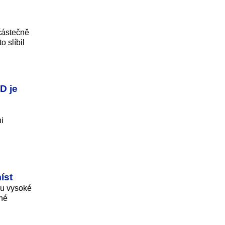
 částečně
 slíbil
D je
i
íst
ou vysoké
žné