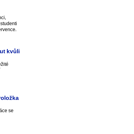
ci,
 studenti
ervence.
t kvůli
žité
í
roložka
ráce se