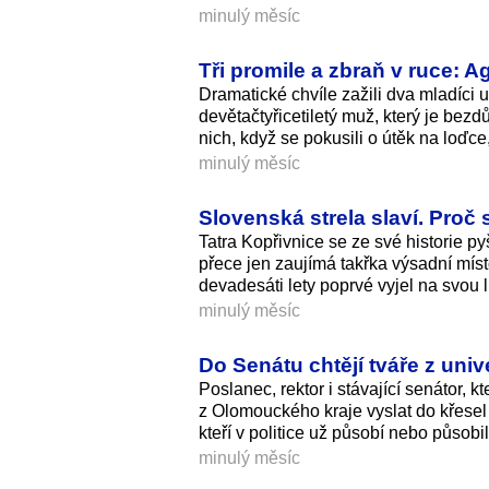
minulý měsíc
Tři promile a zbraň v ruce: A
Dramatické chvíle zažili dva mladíci
devětačtyřicetiletý muž, který je bezd
nich, když se pokusili o útěk na loďce,
minulý měsíc
Slovenská strela slaví. Proč 
Tatra Kopřivnice se ze své historie py
přece jen zaujímá takřka výsadní mís
devadesáti lety poprvé vyjel na svou l
minulý měsíc
Do Senátu chtějí tváře z univ
Poslanec, rektor i stávající senátor,
z Olomouckého kraje vyslat do křesel 
kteří v politice už působí nebo působ
minulý měsíc