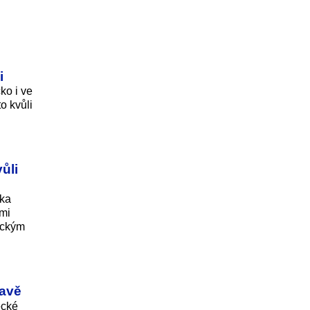
i
ko i ve
o kvůli
ůli
lka
ými
tickým
ravě
ecké