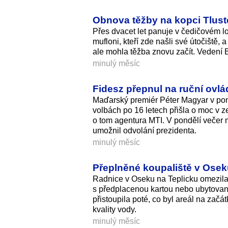
Obnova těžby na kopci Tlustec
Přes dvacet let panuje v čedičovém lo
mufloni, kteří zde našli své útočiště, a
ale mohla těžba znovu začít. Vedení B
minulý měsíc
Fidesz přepnul na ruční ovlá
Maďarský premiér Péter Magyar v pond
volbách po 16 letech přišla o moc v 
o tom agentura MTI. V pondělí večer m
umožnil odvolání prezidenta.
minulý měsíc
Přeplněné koupaliště v Osek
Radnice v Oseku na Teplicku omezila 
s předplacenou kartou nebo ubytovaní
přistoupila poté, co byl areál na zač
kvality vody.
minulý měsíc