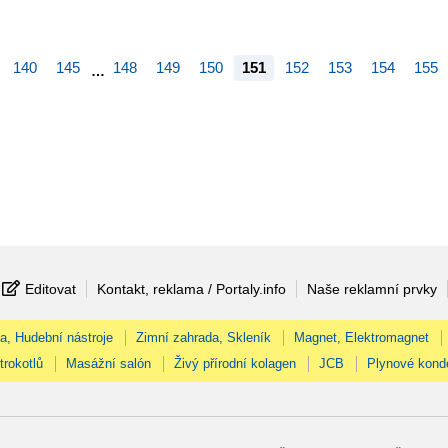
140
145
148
149
150
151
152
153
154
155
…
Editovat
Kontakt, reklama / Portaly.info
Naše reklamní prvky
na, Hudební nástroje
Zimní zahrada, Skleník
Magnet, Elektromagnet
trokotlů
Masážní salón
Živý přírodní kolagen
JCB
Plynové kond