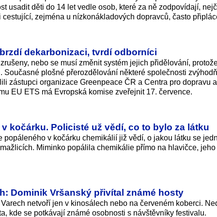
 usadit děti do 14 let vedle osob, které za ně zodpovídají, nejč
i cestující, zejména u nízkonákladových dopravců, často připlác
rzdí dekarbonizaci, tvrdí odborníci
rušeny, nebo se musí změnit systém jejich přidělování, protože
. Současné plošné přerozdělování některé společnosti zvýhodň
ělili zástupci organizace Greenpeace ČR a Centra pro dopravu a
ému EU ETS má Evropská komise zveřejnit 17. července.
 kočárku. Policisté už vědí, co to bylo za látku
e popáleného v kočárku chemikálií již vědí, o jakou látku se jed
omažlicích. Miminko popálila chemikálie přímo na hlavičce, je
h: Dominik Vršanský přivítal známé hosty
 Varech netvoří jen v kinosálech nebo na červeném koberci. Ne
ta, kde se potkávají známé osobnosti s návštěvníky festivalu.