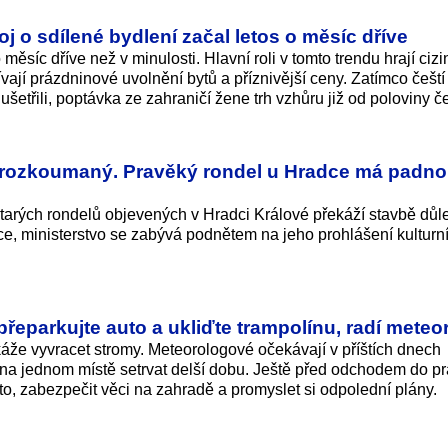
oj o sdílené bydlení začal letos o měsíc dříve
měsíc dříve než v minulosti. Hlavní roli v tomto trendu hrají cizin
ívají prázdninové uvolnění bytů a příznivější ceny. Zatímco čeští
ušetřili, poptávka ze zahraničí žene trh vzhůru již od poloviny č
prozkoumaný. Pravěký rondel u Hradce má padnou
 starých rondelů objevených v Hradci Králové překáží stavbě důle
ice, ministerstvo se zabývá podnětem na jeho prohlášení kulturn
řeparkujte auto a ukliďte trampolínu, radí meteo
okáže vyvracet stromy. Meteorologové očekávají v příštích dnech
na jednom místě setrvat delší dobu. Ještě před odchodem do p
auto, zabezpečit věci na zahradě a promyslet si odpolední plány.