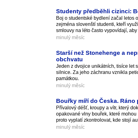
Studenty předběhli cizinci: B
Boj o studentské bydlení začal letos o 
zejména slovenští studenti, kteří využ
smlouvy na léto často vypovídají, aby 
minulý měsíc
Starší než Stonehenge a ne
obchvatu
Jeden z dvojice unikátních, tisíce let
silnice. Za jeho záchranu vznikla pet
památkou.
minulý měsíc
Bouřky míří do Česka. Ráno p
Přívalový déšť, kroupy a vítr, který d
opakované vlny bouřek, které mohou 
proto vyplatí zkontrolovat, kde stojí 
minulý měsíc