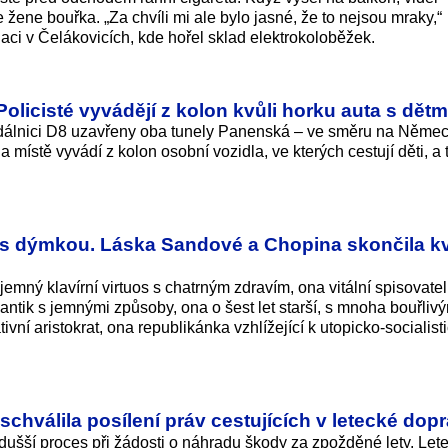
 žene bouřka. „Za chvíli mi ale bylo jasné, že to nejsou mraky,“
aci v Čelákovicích, kde hořel sklad elektrokoloběžek.
olicisté vyvádějí z kolon kvůli horku auta s dětm
dálnici D8 uzavřeny oba tunely Panenská – ve směru na Němec
ístě vyvádí z kolon osobní vozidla, ve kterých cestují děti, a t
a s dýmkou. Láska Sandové a Chopina skončila kv
jemný klavírní virtuos s chatrným zdravím, ona vitální spisovate
ntik s jemnými způsoby, ona o šest let starší, s mnoha bouřliv
vní aristokrat, ona republikánka vzhlížející k utopicko-socialis
hválila posílení práv cestujících v letecké dop
nodušší proces při žádosti o náhradu škody za zpožděné lety. Let