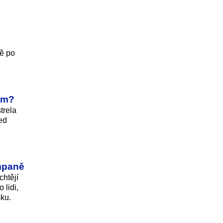
ně po
gem?
trela
ed
ampaně
chtějí
 lidi,
sku.