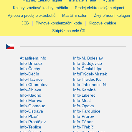
Magnet, Elektromagnet
Instalatér Praha
Výtahy
Kalibry, závitové kalibry, měřidla
Prodej elektronických cigaret
Výroba a prodej elektrokotlů
Masážní salón
Živý přírodní kolagen
JCB
Plynové kondenzační kotle
Klopové krabice
Striptýz po celé ČR
Atlasfirem.info
Info-M. Boleslav
Info-Brno.cz
Info-Budějovice
Info-Čechy
Info-Česká Lípa
Info-Děčín
InfoFrýdek-Místek
Info-Havířov
Info-Hradec Kr.
Info-Chomutov
Info-Jablonec n.N.
Info-Jihlava
Info-Karviná
Info-Kladno
Info-Liberec
Info-Morava
Info-Most
Info-Olomouc
Info-Opava
Info-Ostrava
Info-Pardubice
Info-Plzeň
Info-Přerov
Info-Prostějov
Info-Tábor
Info-Teplice
Info-Třebíč