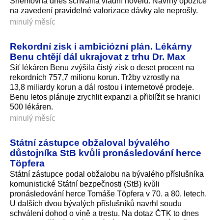
Sněmovna dnes schválila vládní novelu. Návrhy opozice
na zavedení pravidelné valorizace dávky ale neprošly.
minulý měsíc
Rekordní zisk i ambiciózní plán. Lékárny
Benu chtějí dál ukrajovat z trhu Dr. Max
Síť lékáren Benu zvýšila čistý zisk o deset procent na
rekordních 757,7 milionu korun. Tržby vzrostly na
13,8 miliardy korun a dál rostou i internetové prodeje.
Benu letos plánuje zrychlit expanzi a přiblížit se hranici
500 lékáren.
minulý měsíc
Státní zástupce obžaloval bývalého
důstojníka StB kvůli pronásledování herce
Töpfera
Státní zástupce podal obžalobu na bývalého příslušníka
komunistické Státní bezpečnosti (StB) kvůli
pronásledování herce Tomáše Töpfera v 70. a 80. letech.
U dalších dvou bývalých příslušníků navrhl soudu
schválení dohod o vině a trestu. Na dotaz ČTK to dnes