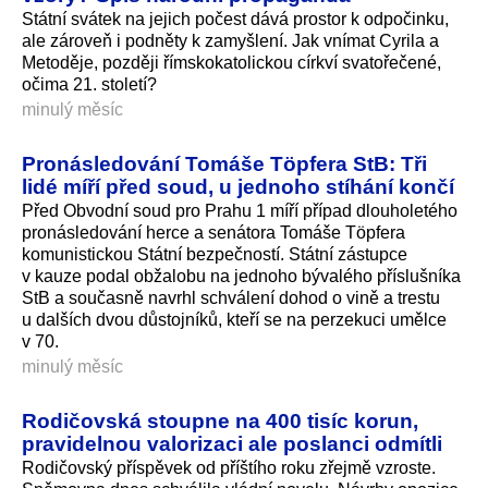
Státní svátek na jejich počest dává prostor k odpočinku,
ale zároveň i podněty k zamyšlení. Jak vnímat Cyrila a
Metoděje, později římskokatolickou církví svatořečené,
očima 21. století?
minulý měsíc
Pronásledování Tomáše Töpfera StB: Tři
lidé míří před soud, u jednoho stíhání končí
Před Obvodní soud pro Prahu 1 míří případ dlouholetého
pronásledování herce a senátora Tomáše Töpfera
komunistickou Státní bezpečností. Státní zástupce
v kauze podal obžalobu na jednoho bývalého příslušníka
StB a současně navrhl schválení dohod o vině a trestu
u dalších dvou důstojníků, kteří se na perzekuci umělce
v 70.
minulý měsíc
Rodičovská stoupne na 400 tisíc korun,
pravidelnou valorizaci ale poslanci odmítli
Rodičovský příspěvek od příštího roku zřejmě vzroste.