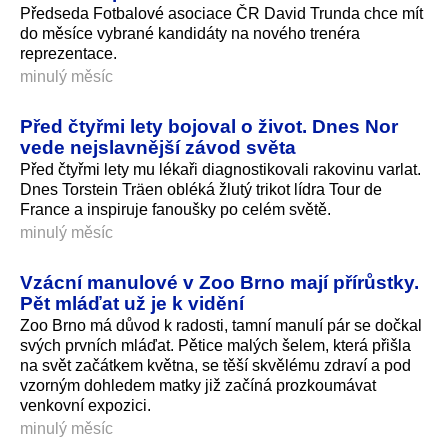
Předseda Fotbalové asociace ČR David Trunda chce mít
do měsíce vybrané kandidáty na nového trenéra
reprezentace.
minulý měsíc
Před čtyřmi lety bojoval o život. Dnes Nor
vede nejslavnější závod světa
Před čtyřmi lety mu lékaři diagnostikovali rakovinu varlat.
Dnes Torstein Träen obléká žlutý trikot lídra Tour de
France a inspiruje fanoušky po celém světě.
minulý měsíc
Vzácní manulové v Zoo Brno mají přírůstky.
Pět mláďat už je k vidění
Zoo Brno má důvod k radosti, tamní manulí pár se dočkal
svých prvních mláďat. Pětice malých šelem, která přišla
na svět začátkem května, se těší skvělému zdraví a pod
vzorným dohledem matky již začíná prozkoumávat
venkovní expozici.
minulý měsíc