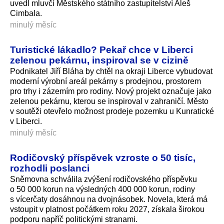
uvedl mluvčí Městského státního zastupitelství Aleš
Cimbala.
minulý měsíc
Turistické lákadlo? Pekař chce v Liberci
zelenou pekárnu, inspiroval se v cizině
Podnikatel Jiří Bláha by chtěl na okraji Liberce vybudovat
moderní výrobní areál pekárny s prodejnou, prostorem
pro trhy i zázemím pro rodiny. Nový projekt označuje jako
zelenou pekárnu, kterou se inspiroval v zahraničí. Město
v soutěži otevřelo možnost prodeje pozemku u Kunratické
v Liberci.
minulý měsíc
Rodičovský příspěvek vzroste o 50 tisíc,
rozhodli poslanci
Sněmovna schválila zvýšení rodičovského příspěvku
o 50 000 korun na výsledných 400 000 korun, rodiny
s vícerčaty dosáhnou na dvojnásobek. Novela, která má
vstoupit v platnost počátkem roku 2027, získala širokou
podporu napříč politickými stranami.