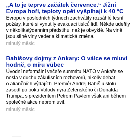
„A to je teprve začátek července.“ Jižní
Evropa hoří, teploty opět vyšplhají k 40 °C
Evropu v posledních týdnech zachvátily rozsáhlé lesní
požáry, které si vynutily evakuaci tisíců lidí. Někde udeřily
v několikatýdenním předstihu, než je obvyklé. Na vině
jsou silné vlny veder a klimatická změna.
minulý měsíc
Babišovy dojmy z Ankary: O válce se mluví
hodně, o míru vůbec
Úvodní neformální večeře summitu NATO v Ankaře se
nesla v duchu zákulisních rozhovorů, nikoliv debat
o aliančních výdajích. Premiér Andrej Babiš u stolu
zasedl po boku Volodymyra Zelenského či Donalda
Trumpa, s prezidentem Petrem Pavlem však ani během
společné akce nepromluvil.
minulý měsíc