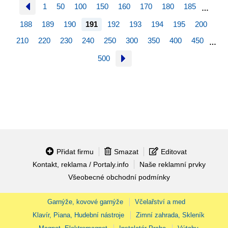
1
50
100
150
160
170
180
185
…
188
189
190
191
192
193
194
195
200
210
220
230
240
250
300
350
400
450
…
500
Přidat firmu
Smazat
Editovat
Kontakt, reklama / Portaly.info
Naše reklamní prvky
Všeobecné obchodní podmínky
Garnýže, kovové garnýže
Včelařství a med
Klavír, Piana, Hudební nástroje
Zimní zahrada, Skleník