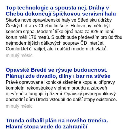
Top technologie a spousta nej. Dráhy v
Chebu dokončují špičkovou servisní halu
Stavba nové opravárenské haly ve Středisku údržby
Českých drah v Chebu finišuje. Hotovo by mělo být
koncem srpna. Moderní tříkolejná hala za 829 milionů
korun měří 176 metrů. Sloužit bude především pro údržbu
nejmodernějších dálkových souprav ČD InterJet,
ComfortJet či railjet, ale i dalších moderních vlaků.
minulý měsíc
Opavské Bredě se rýsuje budoucnost.
Plánují zde divadlo, dílny i bar na střeše
Právě opravovaná ikonická skleněná kopule, přípravy
kompletní rekonstrukce v plném proudu a zároveň
otevřené a fungující přízemí. Opavský prvorepublikový
obchodní dům Breda vstoupil do další etapy existence.
minulý měsíc
Trunda odhalil plán na nového trenéra.
Hlavní stopa vede do zahraničí