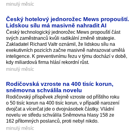
minulý měsíc
Český hotelový jednorožec Mews propouští.
Lidskou sílu má masivně nahradit AI
Český technologický jednorožec Mews propouští část
svých zaměstnanců kvůli radikální změně strategie.
Zakladatel Richard Valtr oznámil, že lidskou sílu na
exekutivních pozicích začne masivně nahrazovat umělá
inteligence. K preventivnímu řezu v týmu dochází v době,
kdy miliardová firma hlásí rekordní růst.
minulý měsíc
Rodičovská vzroste na 400 tisíc korun,
sněmovna schválila novelu
Rodičovský příspěvek zřejmě vzroste od příštího roku
o 50 tisíc korun na 400 tisíc korun, v případě narození
dvojčat a vícerčat jde o dvojnásobek částky. Vládní
novelu ve středu schválila Sněmovna hlasy 158 ze
162 přítomných poslanců, proti nebyl nikdo.
minulý měsíc