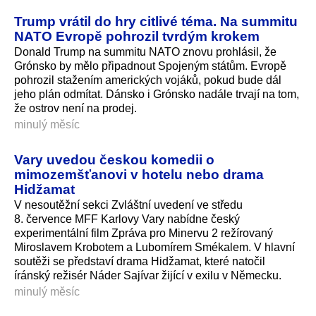
Trump vrátil do hry citlivé téma. Na summitu
NATO Evropě pohrozil tvrdým krokem
Donald Trump na summitu NATO znovu prohlásil, že
Grónsko by mělo připadnout Spojeným státům. Evropě
pohrozil stažením amerických vojáků, pokud bude dál
jeho plán odmítat. Dánsko i Grónsko nadále trvají na tom,
že ostrov není na prodej.
minulý měsíc
Vary uvedou českou komedii o
mimozemšťanovi v hotelu nebo drama
Hidžamat
V nesoutěžní sekci Zvláštní uvedení ve středu
8. července MFF Karlovy Vary nabídne český
experimentální film Zpráva pro Minervu 2 režírovaný
Miroslavem Krobotem a Lubomírem Smékalem. V hlavní
soutěži se představí drama Hidžamat, které natočil
íránský režisér Náder Sajívar žijící v exilu v Německu.
minulý měsíc