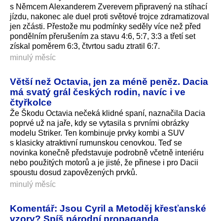
s Němcem Alexanderem Zverevem připravený na stíhací
jízdu, nakonec ale duel proti světové trojce zdramatizoval
jen zčásti. Přestože mu podmínky seděly více než před
pondělním přerušením za stavu 4:6, 5:7, 3:3 a třetí set
získal poměrem 6:3, čtvrtou sadu ztratil 6:7.
minulý měsíc
Větší než Octavia, jen za méně peněz. Dacia
má svatý grál českých rodin, navíc i ve
čtyřkolce
Že Škodu Octavia nečeká klidné spaní, naznačila Dacia
poprvé už na jaře, kdy se vytasila s prvními obrázky
modelu Striker. Ten kombinuje prvky kombi a SUV
s klasicky atraktivní rumunskou cenovkou. Teď se
novinka konečně představuje podrobně včetně interiéru
nebo použitých motorů a je jisté, že přinese i pro Dacii
spoustu dosud zapovězených prvků.
minulý měsíc
Komentář: Jsou Cyril a Metoděj křesťanské
vzory? Spíš národní propaganda