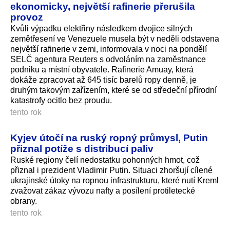
ekonomicky, největší rafinerie přerušila
provoz
Kvůli výpadku elektřiny následkem dvojice silných
zemětřesení ve Venezuele musela být v neděli odstavena
největší rafinerie v zemi, informovala v noci na pondělí
SELČ agentura Reuters s odvoláním na zaměstnance
podniku a místní obyvatele. Rafinerie Amuay, která
dokáže zpracovat až 645 tisíc barelů ropy denně, je
druhým takovým zařízením, které se od středeční přírodní
katastrofy ocitlo bez proudu.
tento rok
Kyjev útočí na ruský ropný průmysl, Putin
přiznal potíže s distribucí paliv
Ruské regiony čelí nedostatku pohonných hmot, což
přiznal i prezident Vladimir Putin. Situaci zhoršují cílené
ukrajinské útoky na ropnou infrastrukturu, které nutí Kreml
zvažovat zákaz vývozu nafty a posílení protiletecké
obrany.
tento rok