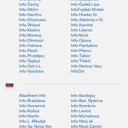
Info-Čechy
Info-Česká Lípa
Info-Děčín
InfoFrýdek-Místek
Info-Havířov
Info-Hradec Kr.
Info-Chomutov
Info-Jablonec n.N.
Info-Jihlava
Info-Karviná
Info-Kladno
Info-Liberec
Info-Morava
Info-Most
Info-Olomouc
Info-Opava
Info-Ostrava
Info-Pardubice
Info-Plzeň
Info-Přerov
Info-Prostějov
Info-Tábor
Info-Teplice
Info-Třebíč
Info-Ústí n.L.
Info-Karlovy Vary
Info-Vysočina
InfoZlín
Atlasfiriem.info
Info-Bardejov
Info-Bratislava
Info-Ban. Bystrica
Info-Humenné
Info-Komárno
Info-Košice
Info-Levice
Info-Martin
Info-Michalovce
Info-L. Mikuláš
Info-Nitra.sk
Info-Sp. Nová Ves
Info-Nové Zámky