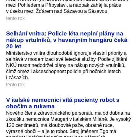
mezi Pohledem a Přibyslaví, a naopak zahájila práce
v úseku mezi Žďárem nad Sázavou a Sázavou.
tento rok
Selhání vnitra: Policie léta neplní plány na
nákup vrtulníků, v havarijním hangáru čeká
20 let
Ministerstvo vnitra dlouhodobě ignoruje vlastní priority a
selhává v modernizaci své letecké služby. Podle zjištění
NKÚ resort nedodržel plány na nákup nových vrtulníků,
čímž omezil akceschopnost policie při nočních letech
i zásazích.
tento rok
V italské nemocnici vítá pacienty robot s
obočím a rukama
Nového člena zdravotnického personálu má od dubna na
zkoušku nemocnice Maugeri v italském Miláně. Je vysoký
120 centimetrů, má kloubovité paže, obratné ruce,
výrazné obočí – a je to robot. Stroj jménem Ego má