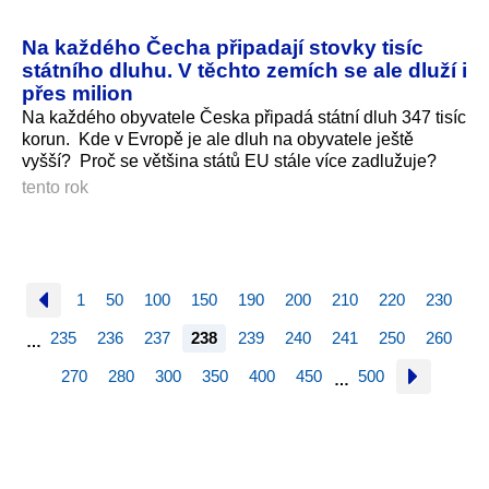
Na každého Čecha připadají stovky tisíc
státního dluhu. V těchto zemích se ale dluží i
přes milion
Na každého obyvatele Česka připadá státní dluh 347 tisíc
korun. Kde v Evropě je ale dluh na obyvatele ještě
vyšší? Proč se většina států EU stále více zadlužuje?
tento rok
1
50
100
150
190
200
210
220
230
235
236
237
238
239
240
241
250
260
…
270
280
300
350
400
450
500
…