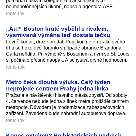
pomáhat lidským kolegům zbavit se některých
nejmonotónnějších úkonů, napsala agentura AFP.
tento rok
„Au!“ Boston krutě vyběhl s rivalem,
vysmívaná výměna teď dostala tečku
Levně koupit, draze prodat. Poučkou nejen z akciového
trhu se hokejové Toronto v případě obránce Brandona
Carla neřídilo. Při výměně s Bostonem a nyní se St. Louis
si počínalo přesně naopak. A schytává drsné hodnocení.
tento rok
Metro čeká dlouhá výluka. Celý týden
neprojede centrem Prahy jedna linka
Pražané a návštěvníci hlavního města zbystří. Od soboty
4. července nebude jedna z linek metra projíždět centrem
metropole. Důvodem je modernizace zabezpečovacích
zařízení. Zavedená bude náhradní autobusová doprava.
tento rok
Konec extrémů? Po historických vedrech