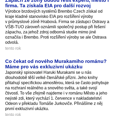
firma. Ta získala EIA pro další rozvoj
Výrobce brzdových systémů Brembo Czech získal od
kraje kladné stanovisko EIA pro rozšíření výroby
v průmyslové zóně Hrabová. Firma se zástupci Ostravy a
VŠB-TUO zároveň oznámili společný postup při řešení
zápachu, za jehož zdroj odborná studie mimo jiné
označila i Brembo. Proti rozšíření výroby se ale Ostrava
odvolá.
tento rok
Co čekat od nového Murakamiho románu?
Máme pro vás exkluzivní ukázku
Japonský spisovatel Haruki Murakami se u nás
dlouhodobě těší velké čtenářské přízni. Jeho knihy
přitahují specifickou atmosférou, která se často pohybuje
na rozhraní reálného a snového světa, a také svojí
čtivostí. To vše zřejmě najdeme i v románu Město a jeho
nejisté zdi, který vychází 1. července v nakladatelství
Odeon v překladu Tomáše Jurkoviče. Přinášíme z něj
první exkluzivní ukázku.
tento rok