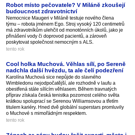
Robot místo pečovatele? V Miláně zkoušejí
budoucnost zdravotnictví
Nemocnice Maugeri v Miláně testuje nového člena
týmu – robota jménem Ego. Stroj vysoký 120 centimetrů
má zdravotníkům ulehčit od monotónních úkolů, jako je
přinášení vody či doprovod pacientů, a zároveň
poskytovat společnost nemocným s ALS.
tento rok
Cool holka Muchová. Věhlas sílí, po Sereně
nadchla další hvězdu, ta ale čelí podezření
Karolína Muchová sice nepůjde do slavného
Wimbledonu nejodpočatější, ale rozhodně v laufu a
obestřená stále sílícím věhlasem. Během travnatých
příprav získala česká tenistka pozornost celého světa
krátkou spoluprací se Serenou Williamsovou a třetím
titulem kariéry. Hned dvě globální superstars promluvily
o Muchové s mimořádným respektem.
tento rok
Zápach ze zóny budou řešit experti, město i