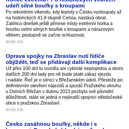
udeří silné bouřky s kroupami
Po rekordním víkendu, kdy teploty v Česku vystoupaly až
na historických 41,9 stupně Celsia, nastává obrat.
Zatímco dnešek ještě přinese místy extrémní horka a
hrozbu velmi silných bouřek s kroupami a nárazovým
větrem, postupně se začne ochlazovat.
tento rok
Oprava spojky na Zbraslav nutí řidiče
objíždět, teď se přidávají další komplikace
Už přes 100 dní tu vozidla ani cyklisté neprojedou a skoro
dalších 200 dní tady pro ně bude platit zákaz vjezdu
i nadále. Řeč je o silnici v Břežanském údolí. Přestože po
definitivním otevření nájezdů a sjezdů Pražského okruhu
u Dolních Břežan v dubnu 2023 pozbyla své původní
důležitosti, stále se jedná o nejkratší spojnici středočeské
obce s pražskou Zbraslaví.
tento rok
Česko zasáhnou bouřky, někde i s