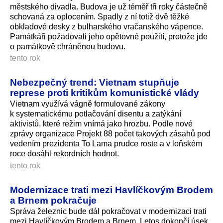
městského divadla. Budova je už téměř tři roky částečně
schovaná za oplocením. Spadly z ní totiž dvě těžké
obkladové desky z bulharského vračanského vápence.
Památkáři požadovali jeho opětovné použití, protože jde
o památkově chráněnou budovu.
tento rok
Nebezpečný trend: Vietnam stupňuje
represe proti kritikům komunistické vlády
Vietnam využívá vágně formulované zákony
k systematickému potlačování disentu a zatýkání
aktivistů, které režim vnímá jako hrozbu. Podle nové
zprávy organizace Projekt 88 počet takových zásahů pod
vedením prezidenta To Lama prudce roste a v loňském
roce dosáhl rekordních hodnot.
tento rok
Modernizace trati mezi Havlíčkovým Brodem
a Brnem pokračuje
Správa železnic bude dál pokračovat v modernizaci trati
mezi Havlíčkovým Brodem a Brnem. Letos dokončí úsek