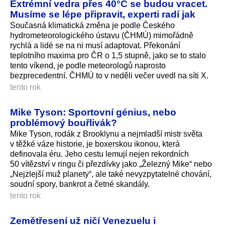
Extrémní vedra přes 40°C se budou vracet.
Musíme se lépe připravit, experti radí jak
Současná klimatická změna je podle Českého
hydrometeorolo­gického ústavu (ČHMÚ) mimořádně
rychlá a lidé se na ni musí adaptovat. Překonání
teplotního maxima pro ČR o 1,5 stupně, jako se to stalo
tento víkend, je podle meteorologů naprosto
bezprecedentní. ČHMÚ to v neděli večer uvedl na síti X.
tento rok
Mike Tyson: Sportovní génius, nebo
problémový bouřlivák?
Mike Tyson, rodák z Brooklynu a nejmladší mistr světa
v těžké váze historie, je boxerskou ikonou, která
definovala éru. Jeho cestu lemují nejen rekordních
50 vítězství v ringu či přezdívky jako „Železný Mike“ nebo
„Nejzlejší muž planety“, ale také nevyzpytatelné chování,
soudní spory, bankrot a četné skandály.
tento rok
Zemětřesení už ničí Venezuelu i