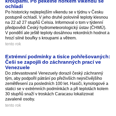
kroupami. Po pekelně horkém víkendu se
ochladí
Po historicky nejteplejším víkendu se v týdnu v Česku
postupně ochladí. V jeho druhé polovině teploty klesnou
na 22 až 27 stupňů Celsia. Informoval o tom v týdenní
předpovědi Český hydrometeorologický ústav (ČHMÚ).
V pondělí ale ještě teploty dosáhnou rekordních hodnot a
hrozí silné bouřky s kroupami a větrem.
tento rok
Extrémní podmínky a tisíce pohřešovaných:
Češi se zapojili do záchranných prací ve
Venezuele
Do zdevastované Venezuely dorazil český záchranný
tým, aby podpořil pátrání po přeživších nejničivějšího
zemětřesení za posledních 100 let. Hasiči, kynologové a
statici se v extrémních podmínkách a při teplotách kolem
30 stupňů snaží v troskách Caracasu lokalizovat
zavalené osoby.
tento rok