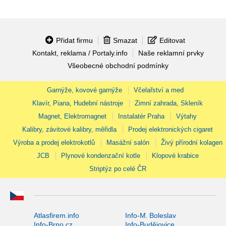
Přidat firmu
Smazat
Editovat
Kontakt, reklama / Portaly.info
Naše reklamní prvky
Všeobecné obchodní podmínky
Garnýže, kovové garnýže
Včelařství a med
Klavír, Piana, Hudební nástroje
Zimní zahrada, Skleník
Magnet, Elektromagnet
Instalatér Praha
Výtahy
Kalibry, závitové kalibry, měřidla
Prodej elektronických cigaret
Výroba a prodej elektrokotlů
Masážní salón
Živý přírodní kolagen
JCB
Plynové kondenzační kotle
Klopové krabice
Striptýz po celé ČR
Atlasfirem.info
Info-M. Boleslav
Info-Brno.cz
Info-Budějovice