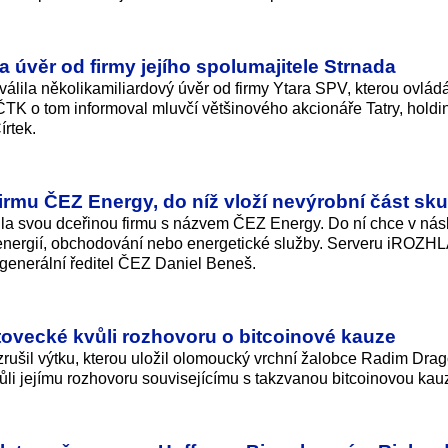
a úvěr od firmy jejího spolumajitele Strnada
álila několikamiliardový úvěr od firmy Ytara SPV, kterou ovlád
. ČTK o tom informoval mluvčí většinového akcionáře Tatry, holdi
rtek.
irmu ČEZ Energy, do níž vloží nevýrobní část sk
la svou dceřinou firmu s názvem ČEZ Energy. Do ní chce v násl
e energií, obchodování nebo energetické služby. Serveru iROZH
generální ředitel ČEZ Daniel Beneš.
tovecké kvůli rozhovoru o bitcoinové kauze
rušil výtku, kterou uložil olomoucký vrchní žalobce Radim Dra
ůli jejímu rozhovoru souvisejícímu s takzvanou bitcoinovou kau