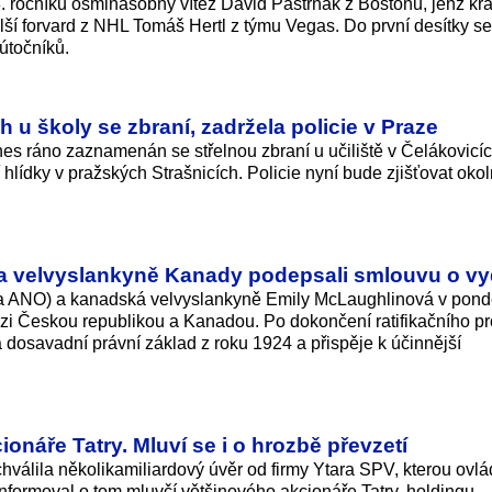
. ročníku osminásobný vítěz David Pastrňák z Bostonu, jenž kra
další forvard z NHL Tomáš Hertl z týmu Vegas. Do první desítky se
 útočníků.
h u školy se zbraní, zadržela policie v Praze
es ráno zaznamenán se střelnou zbraní u učiliště v Čelákovicí
 hlídky v pražských Strašnicích. Policie nyní bude zjišťovat okol
 a velvyslankyně Kanady podepsali smlouvu o v
(za ANO) a kanadská velvyslankyně Emily McLaughlinová v pond
zi Českou republikou a Kanadou. Po dokončení ratifikačního p
 dosavadní právní základ z roku 1924 a přispěje k účinnější
ionáře Tatry. Mluví se i o hrozbě převzetí
hválila několikamiliardový úvěr od firmy Ytara SPV, kterou ovl
 Informoval o tom mluvčí většinového akcionáře Tatry, holdingu