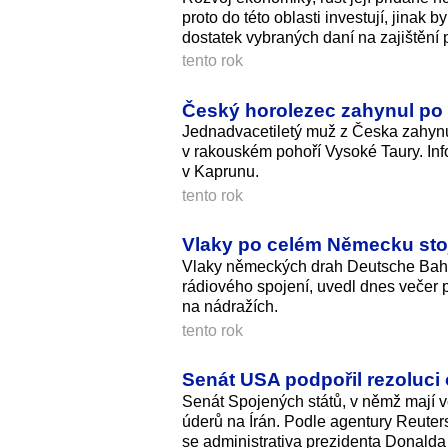
proto do této oblasti investují, jinak
dostatek vybraných daní na zajištění 
tento rok
Český horolezec zahynul po
Jednadvacetiletý muž z Česka zahyn
v rakouském pohoří Vysoké Taury. In
v Kaprunu.
tento rok
Vlaky po celém Německu stoj
Vlaky německých drah Deutsche Bahn 
rádiového spojení, uvedl dnes večer 
na nádražích.
tento rok
Senát USA podpořil rezoluci
Senát Spojených států, v němž mají vě
úderů na Írán. Podle agentury Reuters 
se administrativa prezidenta Donald