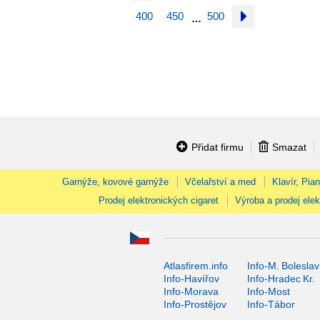
400
450
500
…
Přidat firmu
Smazat
Garnýže, kovové garnýže
Včelařství a med
Klavír, Pia
Prodej elektronických cigaret
Výroba a prodej elek
Atlasfirem.info
Info-M. Boleslav
Info-Havířov
Info-Hradec Kr.
Info-Morava
Info-Most
Info-Prostějov
Info-Tábor