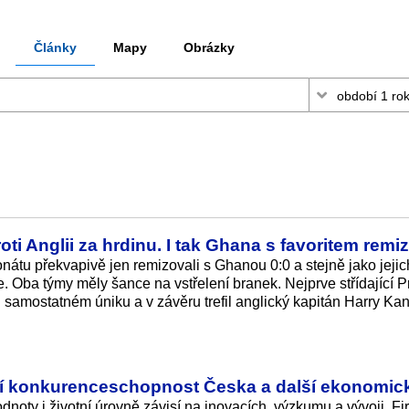
Články
Mapy
Obrázky
ti Anglii za hrdinu. I tak Ghana s favoritem remi
nátu překvapivě jen remizovali s Ghanou 0:0 a stejně jako jeji
ze. Oba týmy měly šance na vstřelení branek. Nejprve střídající P
ři samostatném úniku a v závěru trefil anglický kapitán Harry Ka
jí konkurenceschopnost Česka a další ekonomick
dnoty i životní úrovně závisí na inovacích, výzkumu a vývoji. Fir