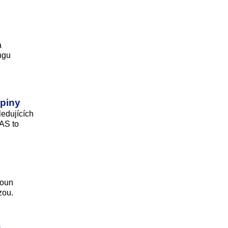
á
ngu
upiny
edujících
LAS to
goun
zou.