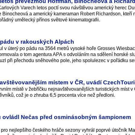
h letos převezmou Hoffman, Binocheová a Richar
 Karlových Varech letos poctí svou návštěvou americký herec Du
te Binocheová a americký kameraman Robert Richardson, kteří
řádný umělecký přínos světové kinematografii.
 pádu v rakouských Alpách
ul v úterý po pádu na 3564 metrů vysoké hoře Grosses Wiesba
formovala o tom agentura APA s odvoláním na sdělení horské sl
uzl při přechodu sněhového pole, jeho spolulezec v pořádku ses
jnavštěvovanějším místem v ČR, uvádí CzechTour
prvním místě v žebříčku nejnavštěvova­nějších turistických míst 
ěvníků, což je o zhruba 6,5 procenta více než předloni.
ejku ovládl Nečas před osminásobným šampionem
 pro nejlepšího českého hráče sezony vyhrál poprvé útočník Ma