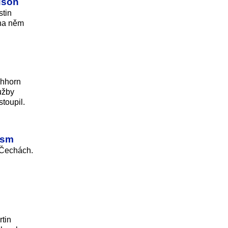
dson
stin
 na něm
chhorn
užby
toupil.
ism
v Čechách.
rtin