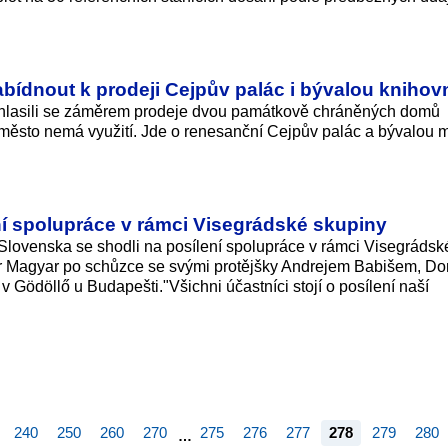
bídnout k prodeji Cejpův palác i bývalou knihov
uhlasili se záměrem prodeje dvou památkově chráněných domů
i město nemá využití. Jde o renesanční Cejpův palác a bývalou 
í spolupráce v rámci Visegrádské skupiny
Slovenska se shodli na posílení spolupráce v rámci Visegrádsk
er Magyar po schůzce se svými protějšky Andrejem Babišem, D
ödöllő u Budapešti."Všichni účastníci stojí o posílení naší
240
250
260
270
275
276
277
278
279
280
…