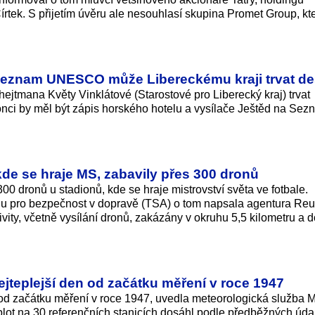
tek. S přijetím úvěru ale nesouhlasí skupina Promet Group, kte
seznam UNESCO může Libereckému kraji trvat des
ejtmana Květy Vinklátové (Starostové pro Liberecký kraj) trvat
onci by měl být zápis horského hotelu a vysílače Ještěd na Se
de se hraje MS, zabavily přes 300 dronů
00 dronů u stadionů, kde se hraje mistrovství světa ve fotbale.
 pro bezpečnost v dopravě (TSA) o tom napsala agentura Reu
ivity, včetně vysílání dronů, zakázány v okruhu 5,5 kilometru a 
jteplejší den od začátku měření v roce 1947
í od začátku měření v roce 1947, uvedla meteorologická služba 
lot na 30 referenčních stanicích dosáhl podle předběžných úda