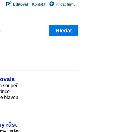
Editovat
Kontakt
Přidat firmu
Hledat
zovala
ch soupeř
rince
ne hlavou
ý růst
my i státy