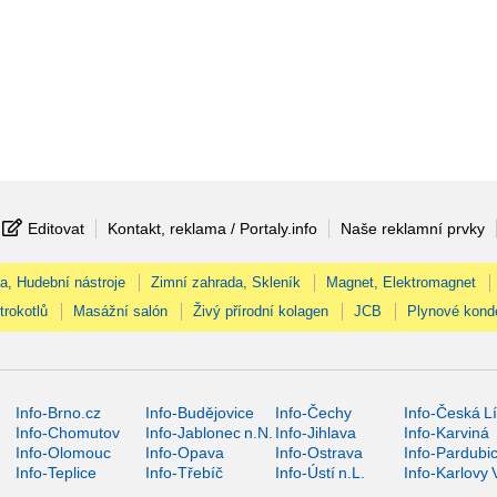
Editovat
Kontakt, reklama / Portaly.info
Naše reklamní prvky
na, Hudební nástroje
Zimní zahrada, Skleník
Magnet, Elektromagnet
trokotlů
Masážní salón
Živý přírodní kolagen
JCB
Plynové kond
Info-Brno.cz
Info-Budějovice
Info-Čechy
Info-Česká L
Info-Chomutov
Info-Jablonec n.N.
Info-Jihlava
Info-Karviná
Info-Olomouc
Info-Opava
Info-Ostrava
Info-Pardubi
Info-Teplice
Info-Třebíč
Info-Ústí n.L.
Info-Karlovy 