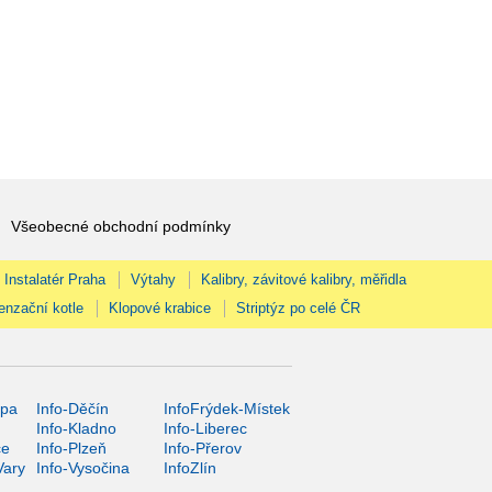
Všeobecné obchodní podmínky
Instalatér Praha
Výtahy
Kalibry, závitové kalibry, měřidla
enzační kotle
Klopové krabice
Striptýz po celé ČR
ípa
Info-Děčín
InfoFrýdek-Místek
Info-Kladno
Info-Liberec
ce
Info-Plzeň
Info-Přerov
Vary
Info-Vysočina
InfoZlín