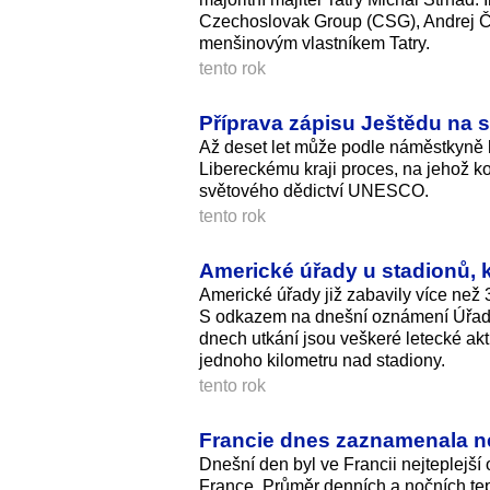
Czechoslovak Group (CSG), Andrej Čír
menšinovým vlastníkem Tatry.
tento rok
Příprava zápisu Ještědu na 
Až deset let může podle náměstkyně h
Libereckému kraji proces, na jehož k
světového dědictví UNESCO.
tento rok
Americké úřady u stadionů, k
Americké úřady již zabavily více než 3
S odkazem na dnešní oznámení Úřadu
dnech utkání jsou veškeré letecké akt
jednoho kilometru nad stadiony.
tento rok
Francie dnes zaznamenala ne
Dnešní den byl ve Francii nejteplejš
France. Průměr denních a nočních tep