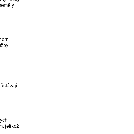
 neměly
horn
užby
ůstávají
kých
, jelikož
.