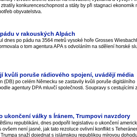
 by ztratily konkurenceschopnost a státy by při stagnaci ekonomik
potřeb obyvatelstva.
 pádu v rakouských Alpách
ul dnes po pádu na 3564 metrů vysoké hoře Grosses Wiesbach
formovala o tom agentura APA s odvoláním na sdělení horské sl
í kvůli poruše rádiového spojení, uvádějí média
(DB) po celém Německu se zastavily kvůli poruše digitálního
podle agentury DPA mluvčí společnosti. Soupravy s cestujícími z
 o ukončení války s Íránem, Trumpovi navzdory
tšinu republikáni, dnes podpořil legislativu o ukončení americ
ovšem není jasné, jak tato rezoluce ovlivní konflikt s Teheránem
a Trumpa snaží dojednat s islámskou republikou mírovou dohodu