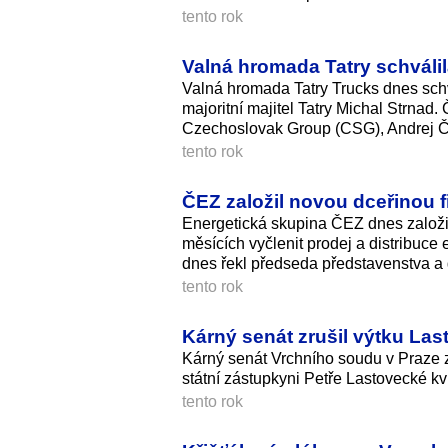
tento rok
Valná hromada Tatry schválil
Valná hromada Tatry Trucks dnes schv
majoritní majitel Tatry Michal Strnad
Czechoslovak Group (CSG), Andrej Čí
tento rok
ČEZ založil novou dceřinou f
Energetická skupina ČEZ dnes založi
měsících vyčlenit prodej a distribuc
dnes řekl předseda představenstva a 
tento rok
Kárný senát zrušil výtku Las
Kárný senát Vrchního soudu v Praze z
státní zástupkyni Petře Lastovecké kv
tento rok