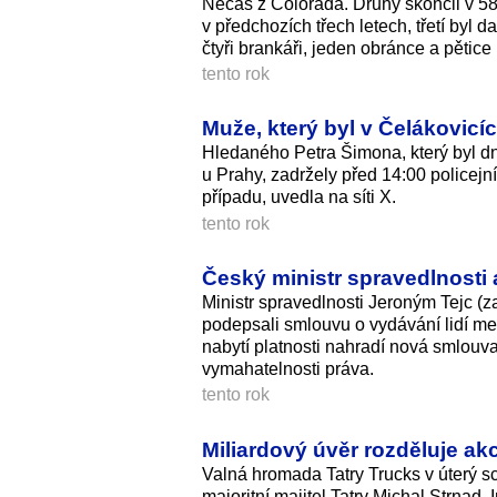
Nečas z Colorada. Druhý skončil v 58
v předchozích třech letech, třetí byl 
čtyři brankáři, jeden obránce a pětice
tento rok
Muže, který byl v Čelákovicíc
Hledaného Petra Šimona, který byl dn
u Prahy, zadržely před 14:00 policejní
případu, uvedla na síti X.
tento rok
Český ministr spravedlnosti
Ministr spravedlnosti Jeroným Tejc 
podepsali smlouvu o vydávání lidí me
nabytí platnosti nahradí nová smlouva
vymahatelnosti prá­va.
tento rok
Miliardový úvěr rozděluje akc
Valná hromada Tatry Trucks v úterý sc
majoritní majitel Tatry Michal Strnad.