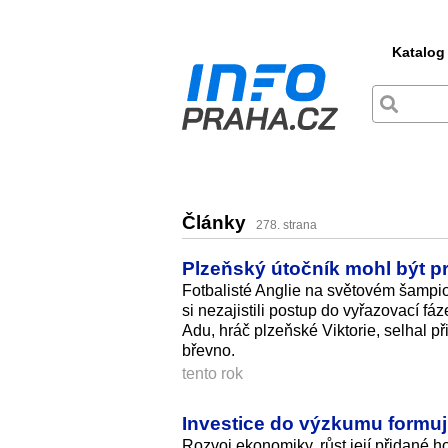
Katalog
Články
278. strana
Plzeňský útočník mohl být pro
Fotbalisté Anglie na světovém šampio
si nezajistili postup do vyřazovací fá
Adu, hráč plzeňské Viktorie, selhal p
břevno.
tento rok
Investice do výzkumu formu
Rozvoj ekonomiky, růst její přidané ho