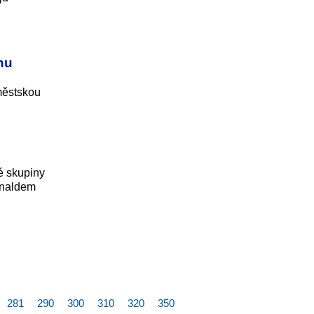
nu
městskou
é skupiny
onaldem
281
290
300
310
320
350