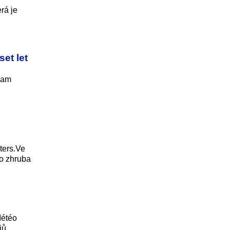
rá je
et let
znam
ters.Ve
do zhruba
Météo
jů