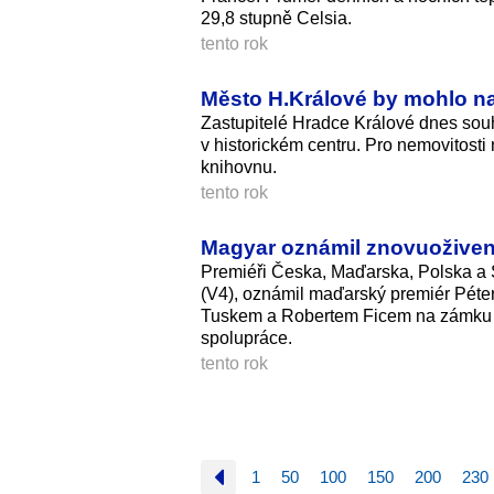
29,8 stupně Celsia.
tento rok
Město H.Králové by mohlo na
Zastupitelé Hradce Králové dnes so
v historickém centru. Pro nemovitost
knihovnu.
tento rok
Magyar oznámil znovuoživen
Premiéři Česka, Maďarska, Polska a 
(V4), oznámil maďarský premiér Pét
Tuskem a Robertem Ficem na zámku v G
spolupráce.
tento rok
1
50
100
150
200
230