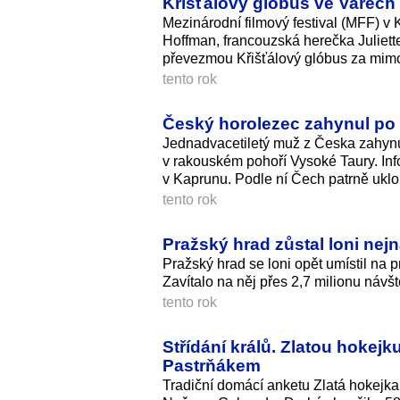
Křišťálový glóbus ve Varec
Mezinárodní filmový festival (MFF) v
Hoffman, francouzská herečka Juliet
převezmou Křišťálový glóbus za mimo
tento rok
Český horolezec zahynul po
Jednadvacetiletý muž z Česka zahyn
v rakouském pohoří Vysoké Taury. In
v Kaprunu. Podle ní Čech patrně uklo
tento rok
Pražský hrad zůstal loni ne
Pražský hrad se loni opět umístil na 
Zavítalo na něj přes 2,7 milionu návšt
tento rok
Střídání králů. Zlatou hok
Pastrňákem
Tradiční domácí anketu Zlatá hokejka