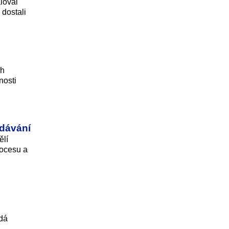
loval
 dostali
ch
nosti
ydávání
ělí
rocesu a
ádá