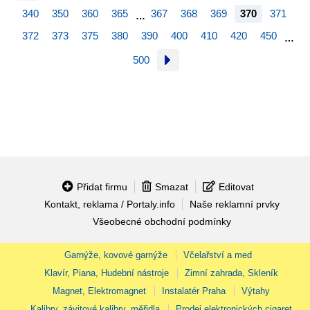
340
350
360
365
367
368
369
370
371
…
372
373
375
380
390
400
410
420
450
…
500
Přidat firmu
Smazat
Editovat
Kontakt, reklama / Portaly.info
Naše reklamní prvky
Všeobecné obchodní podmínky
Garnýže, kovové garnýže
Včelařství a med
Klavír, Piana, Hudební nástroje
Zimní zahrada, Skleník
Magnet, Elektromagnet
Instalatér Praha
Výtahy
Kalibry, závitové kalibry, měřidla
Prodej elektronických cigaret