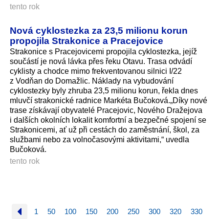
tento rok
Nová cyklostezka za 23,5 milionu korun
propojila Strakonice a Pracejovice
Strakonice s Pracejovicemi propojila cyklostezka, jejíž
součástí je nová lávka přes řeku Otavu. Trasa odvádí
cyklisty a chodce mimo frekventovanou silnici I/22
z Vodňan do Domažlic. Náklady na vybudování
cyklostezky byly zhruba 23,5 milionu korun, řekla dnes
mluvčí strakonické radnice Markéta Bučoková.„Díky nové
trase získávají obyvatelé Pracejovic, Nového Dražejova
i dalších okolních lokalit komfortní a bezpečné spojení se
Strakonicemi, ať už při cestách do zaměstnání, škol, za
službami nebo za volnočasovými aktivitami,“ uvedla
Bučoková.
tento rok
1
50
100
150
200
250
300
320
330