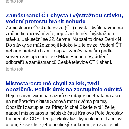
tento rok
Zaměstnanci ČT chystají výstražnou stávku,
vedení protestu bránit nebude
Zaměstnanci České televize (ČT) chystají kvůli návrhu na
změnu financování veřejnoprávních médií výstražnou
stávku. Uskuteční se 22. června. Napsal to dnes Deník N.
Do stávky se může zapojit kdokoliv z televize. Vedení ČT
nebude protestu bránit, napsal zaměstnancům podle
serveru zástupce ředitele Milan Fridrich. Vyjádření
odborářů a zaměstnanců České televize ČTK shání.
tento rok
Místostarosta mě chytil za krk, tvrdí
opozičník. Politik útok na zastupitele odmítá
Nejen slovní výměna názorů se údajně odehrála na akci
na brněnském sídlišti Sadová mezi dvěma politiky.
Opoziční zastupitel za Piráty Michal Škerle tvrdí, že jej
napadl místostarosta městské části Královo Pole Jaroslav
Folprecht z ODS. Ten jakýkoliv fyzický útok odmítl a mluví
o tom, že se chce jeho politický konkurent jen zviditelnit.