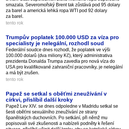
smazala. Severomořský Brent tak zůstává pod 95 dolary
za barel a americká lehká ropa WTI pod 92 dolary
za barel.
tento rok
Trumpův poplatek 100.000 USD za víza pro
specialisty je nelegální, rozhodl soud
Federální soudce dnes rozhodl, že poplatek ve výši
100.000 dolarů (dva miliony Kč), který administrativa
prezidenta Donalda Trumpa zavedla pro nová víza do
USA pro kvalifikované zahraniční pracovníky, je nelegální
a má být zrušen.
tento rok
Papež se setkal s oběťmi zneužívání v
církvi, přislíbil další kroky
Papež Lev XIV. se dnes odpoledne v Madridu setkal se
šesti oběťmi sexuálního zneužívání ze strany
španělských duchovních. Po setkání, při němž mu
popisovali své zkušenosti a nabízeli podněty k řešení