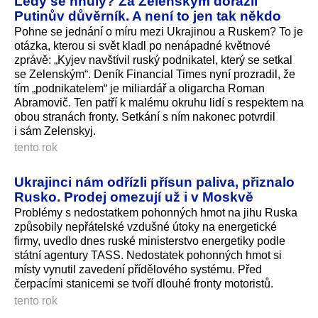
Ledy se hnuly? Za Zelenským dorazil
Putinův důvěrník. A není to jen tak někdo
Pohne se jednání o míru mezi Ukrajinou a Ruskem? To je
otázka, kterou si svět kladl po nenápadné květnové
zprávě: „Kyjev navštívil ruský podnikatel, který se setkal
se Zelenským“. Deník Financial Times nyní prozradil, že
tím „podnikatelem“ je miliardář a oligarcha Roman
Abramovič. Ten patří k malému okruhu lidí s respektem na
obou stranách fronty. Setkání s ním nakonec potvrdil
i sám Zelenskyj.
tento rok
Ukrajinci nám odřízli přísun paliva, přiznalo
Rusko. Prodej omezují už i v Moskvě
Problémy s nedostatkem pohonných hmot na jihu Ruska
způsobily nepřátelské vzdušné útoky na energetické
firmy, uvedlo dnes ruské ministerstvo energetiky podle
státní agentury TASS. Nedostatek pohonných hmot si
místy vynutil zavedení přídělového systému. Před
čerpacími stanicemi se tvoří dlouhé fronty motoristů.
tento rok