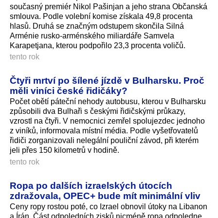
současný premiér Nikol Pašinjan a jeho strana Občanská
smlouva. Podle volební komise získala 49,8 procenta
hlasů. Druhá se značným odstupem skončila Silná
Arménie rusko-arménského miliardáře Samvela
Karapetjana, kterou podpořilo 23,3 procenta voličů.
tento rok
Čtyři mrtví po šílené jízdě v Bulharsku. Proč
měli viníci české řidičáky?
Počet obětí páteční nehody autobusu, kterou v Bulharsku
způsobili dva Bulhaři s českými řidičskými průkazy,
vzrostl na čtyři. V nemocnici zemřel spolujezdec jednoho
z viníků, informovala místní média. Podle vyšetřovatelů
řidiči zorganizovali nelegální pouliční závod, při kterém
jeli přes 150 kilometrů v hodině.
tento rok
Ropa po dalších izraelských útocích
zdražovala, OPEC+ bude mít minimální vliv
Ceny ropy rostou poté, co Izrael obnovil útoky na Libanon
a Írán. Část odpoledních zisků nicméně ropa odpoledne