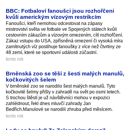
BBC: Fotbaloví fanoušci jsou rozhořčeni
kvůli americkým vízovým restrikcím
Fanoušci, kteří nemohou odcestovat na zápasy
mistrovství světa ve fotbale ve Spojených státech kvůli
cestovním zákazům a vízovým omezením, cítí rozhořčení.
Zákaz vstupu do USA, zpřísněná omezení či vysoká míra
zamítnutých víz postihuje fanoušky z více než čtvrtiny ze
48 zemí, které se sportovní události zúčastní.
tento rok
Brněnská zoo se těší z šesti malých manulů,
kočkovitých šelem
V brněnské zoo se narodilo šest malých manulů. Tyto
kočkovité šelmy přišly v zahradě na svět po osmi letech.
S trochou štěstí je už návštěvníci mohou v expozici
zahlédnout, řekl dnes mluvčí zahrady Jan
Bedřich.Manulové se narodili zhruba před měsícem.
tento rok