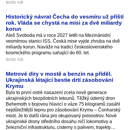
tento rok
Historický návrat Čecha do vesmíru už příští
rok. Vláda se chystá na misi za dvě miliardy
korun
Aleš Svoboda má v roce 2027 letět na Mezinárodní
vesmírnou stanici ISS. Česká mise vyjde zhruba na dvě
miliardy korun. Naváže na tradici československého
kosmického programu sahající do 60. let.
tento rok
Metrové díry v mostě a benzin na příděl.
Ukrajinská létající bestie drtí zásobování
Krymu
Bylo to první ostré nasazení zcela nové generace
ukrajinských bezpilotních letounů. Těžký úderný dron
Behemoth s bojovou hlavicí o váze 75 kilogramů zasáhl
nejdůležitější tepnu pro zásobování Krymu – Čonharský
most. Je to další rána pro okupovaný poloostrov. Nové
ukrajinské drony středního dosahu ničí lokomotivy a
železniční infrastrukturu, cisterny s palivem, trajekty…