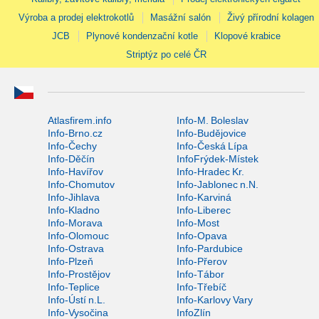
Výroba a prodej elektrokotlů
Masážní salón
Živý přírodní kolagen
JCB
Plynové kondenzační kotle
Klopové krabice
Striptýz po celé ČR
Atlasfirem.info
Info-M. Boleslav
Info-Brno.cz
Info-Budějovice
Info-Čechy
Info-Česká Lípa
Info-Děčín
InfoFrýdek-Místek
Info-Havířov
Info-Hradec Kr.
Info-Chomutov
Info-Jablonec n.N.
Info-Jihlava
Info-Karviná
Info-Kladno
Info-Liberec
Info-Morava
Info-Most
Info-Olomouc
Info-Opava
Info-Ostrava
Info-Pardubice
Info-Plzeň
Info-Přerov
Info-Prostějov
Info-Tábor
Info-Teplice
Info-Třebíč
Info-Ústí n.L.
Info-Karlovy Vary
Info-Vysočina
InfoZlín