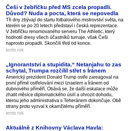
Češi v žebříčku před MS zcela propadli.
Důvod? Nuda a pocta, která se nepovedla
Tři dny zbývají do startu fotbalového mistrovství světa, na
kterém se po 20 letech představí i česká reprezentace.
V žebříčku renomovaného serveru The Athletic, který
hodnotil dresy všech účastníků turnaje, však Češi
naprosto propadli. Skončili třetí od konce.
tento rok
„Ignorantství a stupidita.“ Netanjahu to zas
schytal, Trumpa rozčílil střet s Íránem
Americký prezident Donald Trump ostře zareagoval na
první přímé ostřelování mezi Izraelem a Íránem od
dubnového příměří. Obává se, že další eskalace může
zhatit měsíce diplomatického úsilí a ohrozit dohodu,
kterou jeho administrativa s Teheránem dokončuje. Obě
strany proto vyzval k okamžitému příměří.
tento rok
Aktuálně z Knihovny Václava Havla: