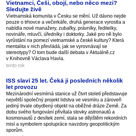
Vietnamci, Češi, obojí, nebo něco mezi?
Sledujte živě
Vietnamská komunita v Česku se mění. Už dávno nejde
pouze o trhovce a večerkáře, druhá generace vyrostla a
nabídla nové manažery, zubařky, právníky, ředitelky,
novináře, mluvčí, úředníky i doktorky. Jaké pro ně bylo
vyrůstání na pomezí vietnamské a české kultury? Která
mentalita v nich převládá, jak se vyrovnávají se
stereotypy? O tom bude další debata v Aktuálně.cz
v Knihovně Václava Havla.
tento rok
ISS slaví 25 let. Čeká ji posledních několik
let provozu
Mezinárodní vesmírná stanice už čtvrt století představuje
největší společný projekt lidstva ve vesmíru a zároveň
jediný trvale obydlený objekt na oběžné dráze Země. Za
dobu svého fungování přivítala stovky astronautů a
kosmonautů z desítek zemí, stala se dějištěm rekordních
misí a symbolem spolupráce navzdory geopolitickým
sporům.