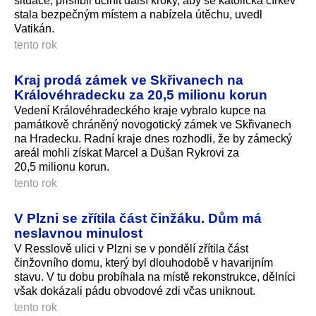
situace, přislíbil učinit další kroky, aby se katolická církev
stala bezpečným místem a nabízela útěchu, uvedl
Vatikán.
tento rok
Kraj prodá zámek ve Skřivanech na
Královéhradecku za 20,5 milionu korun
Vedení Královéhradeckého kraje vybralo kupce na
památkově chráněný novogotický zámek ve Skřivanech
na Hradecku. Radní kraje dnes rozhodli, že by zámecký
areál mohli získat Marcel a Dušan Rykrovi za
20,5 milionu korun.
tento rok
V Plzni se zřítila část činžáku. Dům má
neslavnou minulost
V Resslově ulici v Plzni se v pondělí zřítila část
činžovního domu, který byl dlouhodobě v havarijním
stavu. V tu dobu probíhala na místě rekonstrukce, dělníci
však dokázali pádu obvodové zdi včas uniknout.
tento rok