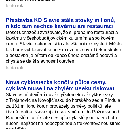
tento rok
Přestavba KD Slavie stála stovky milionů,
nikdo tam nechce kavárnu ani restauraci
Deset uchazečů zvažovalo, že si pronajme restauraci a
kavárnu v českobudějovickém kulturním a spolkovém
centru Slavie, nakonec si to ale všichni rozmysleli. Město
tak bude vyhlašovat koncesní řízení znovu. Rekonstrukce
a dostavba je přitom od konce února oficiálně hotová a
chystá se další slavnostní otevření.
tento rok
Nová cyklostezka končí v půlce cesty,
cyklisté musejí na zbylém úseku riskovat
Slavnostní otevření nové čtyřkilometrové cyklostezky
z Trojanovic na Novojičínsku do horského sedla Pindula
za 131 milionů korun provázely úsměvy politiků, ale
i tvrdá realita. Navazující úsek směrem do Rožnova pod
Radhoštěm totiž stále nestojí a cyklisté jsou na vrcholu
nuceni najíždět na nebezpečnou a frekventovanou silnici