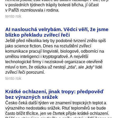
v posledních týdnech trápily bolesti břicha, jí účast
v Paříži rozmlouvala i rodina.
tento rok
AI naslouchá velrybám. Vědci věří, že jsme
blízko překladu zvířecí řeči
Ještě před několika lety by podobné tvrzení znělo spíš
jako science fiction. Dnes na rozluštění zvířecí
komunikace pracují lingvisté, biologové, odborníci na
umělou inteligenci i kryptografové. A největší
technologické firmy i neziskové organizace otevřeně
mluví o tom, že otázka už nestojí „zda“, ale „kdy“ lidé
zvířecí řeči porozumí.
tento rok
Krátké ochlazení, jinak tropy: předpověď
bez výrazných srážek
Česko čeká další týden ve znamení tropických teplot a
výrazného nedostatku srážek. Rtuť teploměrů se bude
často blížit třicítce, jen ve čtvrtek přijde krátké ochlazení.