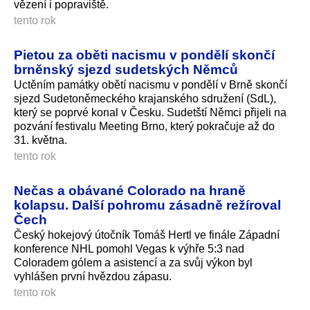
vězení i popraviště.
tento rok
Pietou za oběti nacismu v pondělí skončí
brněnský sjezd sudetských Němců
Uctěním památky obětí nacismu v pondělí v Brně skončí
sjezd Sudetoněmeckého krajanského sdružení (SdL),
který se poprvé konal v Česku. Sudetští Němci přijeli na
pozvání festivalu Meeting Brno, který pokračuje až do
31. května.
tento rok
Nečas a obávané Colorado na hraně
kolapsu. Další pohromu zásadně režíroval
Čech
Český hokejový útočník Tomáš Hertl ve finále Západní
konference NHL pomohl Vegas k výhře 5:3 nad
Coloradem gólem a asistencí a za svůj výkon byl
vyhlášen první hvězdou zápasu.
tento rok