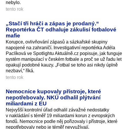
nebylo.
tento rok
„Stačí tři hráči a zápas je prodaný.“
Reportérka ČT odhaluje zákulisí fotbalové
mafie
Korupce, ovlivňování zápasů a sázkařské skupiny
napojené na zahraničí. Investigativní reportérka Adéla
Paclíková ve Spotlightu Aktuálně.cz popisuje, jak funguje
systém manipulací v českém fotbale a proč se už řadu let
opakují podobné kauzy. „Fotbal se toho asi nikdy úplně
nezbaví,“ říká.
tento rok
Nemocnice kupovaly přístroje, které
nepotřebovaly. NKÚ odhalil plýtvání
miliardami z EU
Nejvyšší kontrolní úřad odhalil závažné nedostatky
v nakládání s téměř 19 miliardami korun z evropských
fondů. Nemocnice podle něj pořizovaly i přístroje, které
nepotřebovaly nebo je téměř nevyužívají.