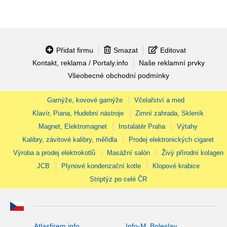
Přidat firmu
Smazat
Editovat
Kontakt, reklama / Portaly.info
Naše reklamní prvky
Všeobecné obchodní podmínky
Garnýže, kovové garnýže
Včelařství a med
Klavír, Piana, Hudební nástroje
Zimní zahrada, Skleník
Magnet, Elektromagnet
Instalatér Praha
Výtahy
Kalibry, závitové kalibry, měřidla
Prodej elektronických cigaret
Výroba a prodej elektrokotlů
Masážní salón
Živý přírodní kolagen
JCB
Plynové kondenzační kotle
Klopové krabice
Striptýz po celé ČR
Atlasfirem.info
Info-M. Boleslav