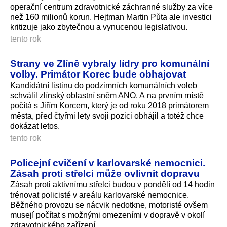
operační centrum zdravotnické záchranné služby za více
než 160 milionů korun. Hejtman Martin Půta ale investici
kritizuje jako zbytečnou a vynucenou legislativou.
tento rok
Strany ve Zlíně vybraly lídry pro komunální
volby. Primátor Korec bude obhajovat
Kandidátní listinu do podzimních komunálních voleb
schválil zlínský oblastní sněm ANO. A na prvním místě
počítá s Jiřím Korcem, který je od roku 2018 primátorem
města, před čtyřmi lety svoji pozici obhájil a totéž chce
dokázat letos.
tento rok
Policejní cvičení v karlovarské nemocnici.
Zásah proti střelci může ovlivnit dopravu
Zásah proti aktivnímu střelci budou v pondělí od 14 hodin
trénovat policisté v areálu karlovarské nemocnice.
Běžného provozu se nácvik nedotkne, motoristé ovšem
musejí počítat s možnými omezeními v dopravě v okolí
zdravotnického zařízení.