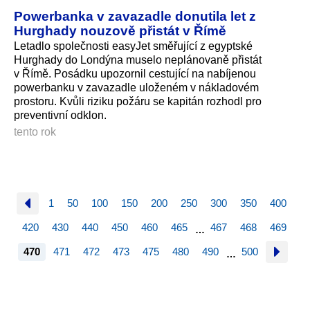
Powerbanka v zavazadle donutila let z
Hurghady nouzově přistát v Římě
Letadlo společnosti easyJet směřující z egyptské
Hurghady do Londýna muselo neplánovaně přistát
v Římě. Posádku upozornil cestující na nabíjenou
powerbanku v zavazadle uloženém v nákladovém
prostoru. Kvůli riziku požáru se kapitán rozhodl pro
preventivní odklon.
tento rok
1
50
100
150
200
250
300
350
400
420
430
440
450
460
465
467
468
469
…
470
471
472
473
475
480
490
500
…