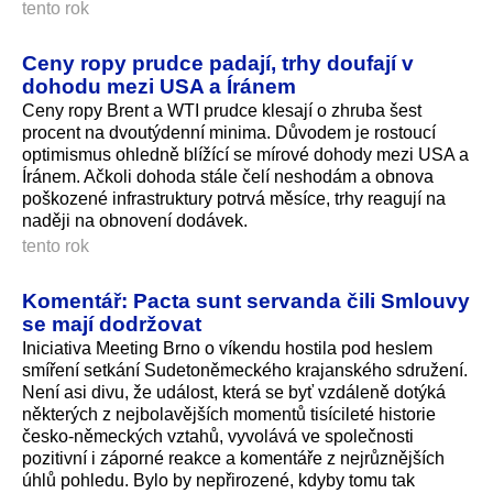
tento rok
Ceny ropy prudce padají, trhy doufají v
dohodu mezi USA a Íránem
Ceny ropy Brent a WTI prudce klesají o zhruba šest
procent na dvoutýdenní minima. Důvodem je rostoucí
optimismus ohledně blížící se mírové dohody mezi USA a
Íránem. Ačkoli dohoda stále čelí neshodám a obnova
poškozené infrastruktury potrvá měsíce, trhy reagují na
naději na obnovení dodávek.
tento rok
Komentář: Pacta sunt servanda čili Smlouvy
se mají dodržovat
Iniciativa Meeting Brno o víkendu hostila pod heslem
smíření setkání Sudetoněmeckého krajanského sdružení.
Není asi divu, že událost, která se byť vzdáleně dotýká
některých z nejbolavějších momentů tisícileté historie
česko-německých vztahů, vyvolává ve společnosti
pozitivní i záporné reakce a komentáře z nejrůznějších
úhlů pohledu. Bylo by nepřirozené, kdyby tomu tak