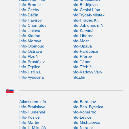
Info-Brno.cz
Info-Budějovice
Info-Čechy
Info-Česká Lípa
Info-Děčín
InfoFrýdek-Místek
Info-Havířov
Info-Hradec Kr.
Info-Chomutov
Info-Jablonec n.N.
Info-Jihlava
Info-Karviná
Info-Kladno
Info-Liberec
Info-Morava
Info-Most
Info-Olomouc
Info-Opava
Info-Ostrava
Info-Pardubice
Info-Plzeň
Info-Přerov
Info-Prostějov
Info-Tábor
Info-Teplice
Info-Třebíč
Info-Ústí n.L.
Info-Karlovy Vary
Info-Vysočina
InfoZlín
Atlasfiriem.info
Info-Bardejov
Info-Bratislava
Info-Ban. Bystrica
Info-Humenné
Info-Komárno
Info-Košice
Info-Levice
Info-Martin
Info-Michalovce
Info-L. Mikuláš
Info-Nitra.sk