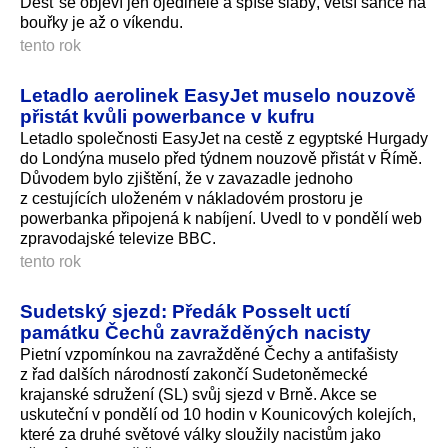
Déšť se objeví jen ojediněle a spíše slabý, větší šance na
bouřky je až o víkendu.
tento rok
Letadlo aerolinek EasyJet muselo nouzově
přistát kvůli powerbance v kufru
Letadlo společnosti EasyJet na cestě z egyptské Hurgady
do Londýna muselo před týdnem nouzově přistát v Římě.
Důvodem bylo zjištění, že v zavazadle jednoho
z cestujících uloženém v nákladovém prostoru je
powerbanka připojená k nabíjení. Uvedl to v pondělí web
zpravodajské televize BBC.
tento rok
Sudetský sjezd: Předák Posselt uctí
památku Čechů zavražděných nacisty
Pietní vzpomínkou na zavražděné Čechy a antifašisty
z řad dalších národností zakončí Sudetoněmecké
krajanské sdružení (SL) svůj sjezd v Brně. Akce se
uskuteční v pondělí od 10 hodin v Kounicových kolejích,
které za druhé světové války sloužily nacistům jako