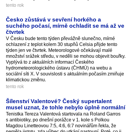
tento rok
Česko zůstává v sevření horkého a
suchého počasí, mírně ochladit se má až ve
čtvrtek
V Česku bude tento týden převážně slunečno, mírné
ochlazení z teplot kolem 30 stupňů Celsia přijde tento
týden jen ve čtvrtek. Meteorologové očekávají malé
množství srážek středu, v neděli se mohou objevit bouřky.
Vyplývá to z aktuálních informací Českého
hydrometeorolo­gického ústavu (ČHMÚ) na webu a
sociální síti X. V souvislosti s aktuálním počasím zmiňuje
klimatickou změnu.
tento rok
Šílenství Valentové? Český supertalent
musel uznat, že tohle nebylo úplně normální
Tenistka Tereza Valentová startovala na Roland Garros
s antibiotiky, po dnešní porážce v 1. kole s Polkou
Magdou Linetteovou 7:5, 4:6, 6:7 novinářům řekla, že
neměla jistotu, zda vůbec do utkání nastoupí. Poté, co ji