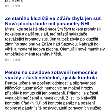
první třídy.
tento rok
Ze starého kluziště ve Žďáře zbyla jen suť.
Nová plocha bude mít parametry NHL
Místa, kde se ještě před necelým čtvrt rokem proháněli
hokejisté a další bruslaři, teď brázdí nakladače
rozvážející hromady suti. Jen ta totiž zbyla po kluzišti
zimního stadionu ve Žďáře nad Sázavou. Nahradí ho
větší a moderní ledová plocha. Olemují ji nové mantinely
umožňující měnit rozměry hřiště.
tento rok
Peníze na covidové zotavení nemocnice
využily z části neúčelně, zjistila kontrola
Peníze určené na posílení odolnosti a připravenosti
klíčových tuzemských nemocnic na možné hrozby
přispěly k tomuto cíli jen omezeně. Příjemci je z části
vynaložili neúčelně a neefektivně. Zjistil to Nejvyšší
kontrolní úřad (NKÚ) při kontrole peněz na posílení
odolnosti páteřní sítě poskytovatelů zdravotních služeb.