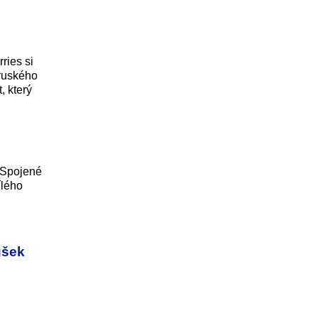
ries si
„ruského
, který
. Spojené
ílého
ušek