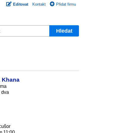
Editovat
Kontakt
Přidat firmu
Hledat
a Khana
rima
a dva
cušor
m 11:00