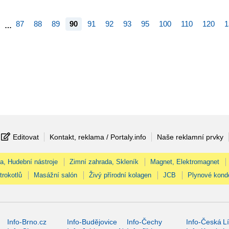
87
88
89
90
91
92
93
95
100
110
120
1
…
Editovat
Kontakt, reklama / Portaly.info
Naše reklamní prvky
na, Hudební nástroje
Zimní zahrada, Skleník
Magnet, Elektromagnet
trokotlů
Masážní salón
Živý přírodní kolagen
JCB
Plynové kond
Info-Brno.cz
Info-Budějovice
Info-Čechy
Info-Česká L