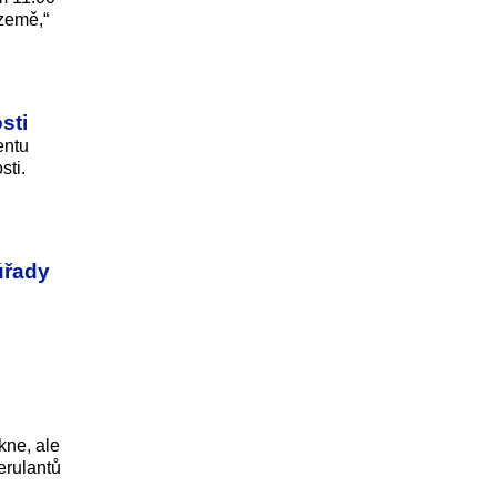
 země,“
sti
entu
sti.
úřady
kne, ale
erulantů