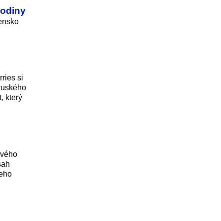
hodiny
vensko
ries si
„ruského
, který
ového
sah
jeho