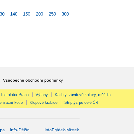
30
140
150
200
250
300
Všeobecné obchodní podmínky
Instalatér Praha
Výtahy
Kalibry, závitové kalibry, měřidla
enzační kotle
Klopové krabice
Striptýz po celé ČR
ípa
Info-Děčín
InfoFrýdek-Místek