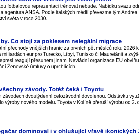
kou fotbalovou reprezentaci trénovat nebude. Nabídku svazu odm
la agentura ANSA. Podle italských médií převezme tým Andrea P
ví světa v roce 2030.
by. Co stojí za poklesem nelegální migrace
lní přechody vnějších hranic za prvních pět měsíců roku 2026 k
na miliardách eur pro Turecko, Libyi, Tunisko či Mauretánii a zv
represi reagují přesunem jinam. Nevládní organizace EU obviňuj
vání Ženevské úmluvy o uprchlících.
všechny závody. Totéž čeká i Toyotu
h závodech dvoutýdenní celozávodní dovolenou. Odstávku využ
do výroby nového modelu. Toyota v Kolíně přeruší výrobu od 2. 
gačar dominoval i v ohlušující vřavě ikonických 