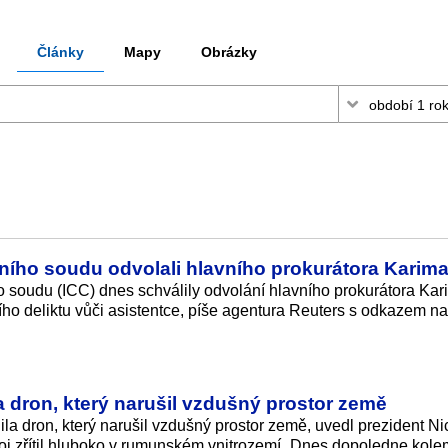
Články
Mapy
Obrázky
ního soudu odvolali hlavního prokurátora Karim
o soudu (ICC) dnes schválily odvolání hlavního prokurátora Ka
ího deliktu vůči asistentce, píše agentura Reuters s odkazem n
 dron, který narušil vzdušný prostor země
la dron, který narušil vzdušný prostor země, uvedl prezident Ni
roj zřítil hluboko v rumunském vnitrozemí.„Dnes dopoledne kole