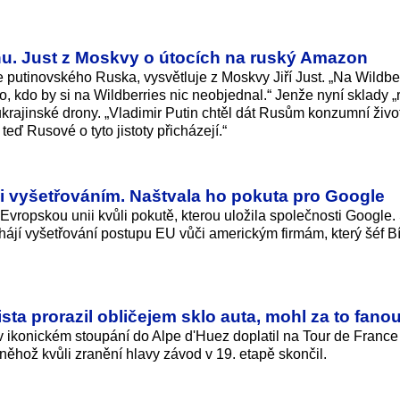
u. Just z Moskvy o útocích na ruský Amazon
 putinovského Ruska, vysvětluje z Moskvy Jiří Just. „Na Wildber
kdo by si na Wildberries nic neobjednal.“ Jenže nyní sklady 
rajinské drony. „Vladimir Putin chtěl dát Rusům konzumní život
eď Rusové o tyto jistoty přicházejí.“
i vyšetřováním. Naštvala ho pokuta pro Google
 Evropskou unii kvůli pokutě, kterou uložila společnosti Google
hájí vyšetřování postupu EU vůči americkým firmám, který šéf B
sta prorazil obličejem sklo auta, mohl za to fano
ikonickém stoupání do Alpe d'Huez doplatil na Tour de France
 něhož kvůli zranění hlavy závod v 19. etapě skončil.