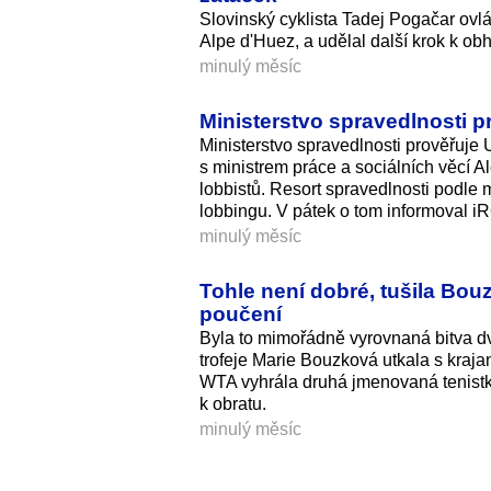
Slovinský cyklista Tadej Pogačar ovl
Alpe d'Huez, a udělal další krok k obh
minulý měsíc
Ministerstvo spravedlnosti p
Ministerstvo spravedlnosti prověřuje U
s ministrem práce a sociálních věcí A
lobbistů. Resort spravedlnosti podle 
lobbingu. V pátek o tom informoval 
minulý měsíc
Tohle není dobré, tušila Bou
poučení
Byla to mimořádně vyrovnaná bitva d
trofeje Marie Bouzková utkala s kraj
WTA vyhrála druhá jmenovaná tenistk
k obratu.
minulý měsíc