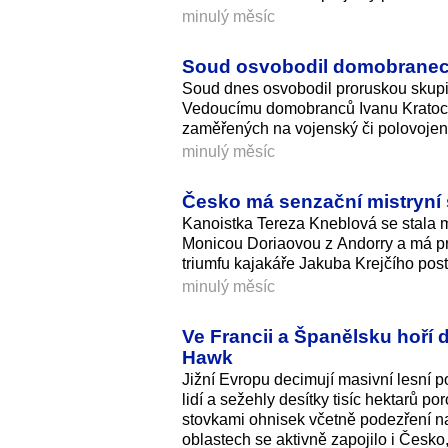
minulý měsíc
Soud osvobodil domobraneck
Soud dnes osvobodil proruskou skupin
Vedoucímu domobranců Ivanu Kratochví
zaměřených na vojenský či polovojen
minulý měsíc
Česko má senzační mistryní 
Kanoistka Tereza Kneblová se stala m
Monicou Doriaovou z Andorry a má prv
triumfu kajakáře Jakuba Krejčího post
minulý měsíc
Ve Francii a Španělsku hoří d
Hawk
Jižní Evropu decimují masivní lesní p
lidí a sežehly desítky tisíc hektarů por
stovkami ohnisek včetně podezření 
oblastech se aktivně zapojilo i Česko, 