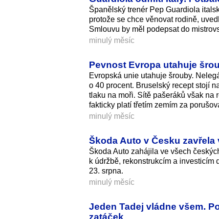
Španělský trenér Pep Guardiola itals
protože se chce věnovat rodině, uved
Smlouvu by měl podepsat do mistrovst
minulý měsíc
Pevnost Evropa utahuje šrou
Evropská unie utahuje šrouby. Nelegá
o 40 procent. Bruselský recept stojí 
tlaku na moři. Sítě pašeráků však na 
fakticky platí třetím zemím za porušo
minulý měsíc
Škoda Auto v Česku zavřela 
Škoda Auto zahájila ve všech českýc
k údržbě, rekonstrukcím a investicím 
23. srpna.
minulý měsíc
Jeden Tadej vládne všem. Po
zatáček