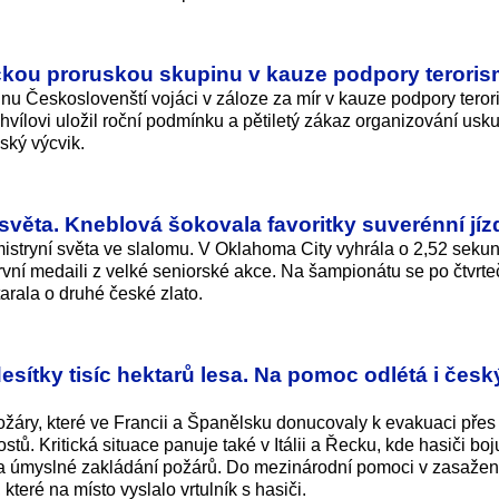
ou proruskou skupinu v kauze podpory terori
u Českoslovenští vojáci v záloze za mír v kauze podpory teror
lovi uložil roční podmínku a pětiletý zákaz organizování usk
ský výcvik.
světa. Kneblová šokovala favoritky suverénní jí
istryní světa ve slalomu. V Oklahoma City vyhrála o 2,52 seku
ní medaili z velké seniorské akce. Na šampionátu se po čtvrt
arala o druhé české zlato.
esítky tisíc hektarů lesa. Na pomoc odlétá i česk
ožáry, které ve Francii a Španělsku donucovaly k evakuaci přes 
ostů. Kritická situace panuje také v Itálii a Řecku, kde hasiči boj
na úmyslné zakládání požárů. Do mezinárodní pomoci v zasaže
které na místo vyslalo vrtulník s hasiči.