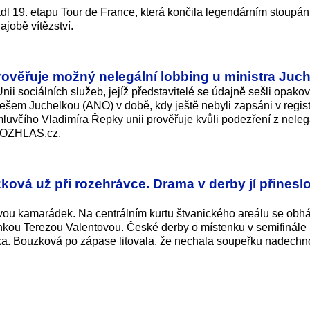
ádl 19. etapu Tour de France, která končila legendárním stoupá
ajobě vítězství.
rověřuje možný nelegální lobbing u ministra Juc
nii sociálních služeb, jejíž představitelé se údajně sešli opako
lešem Juchelkou (ANO) v době, kdy ještě nebyli zapsáni v regis
mluvčího Vladimíra Řepky unii prověřuje kvůli podezření z nele
iROZHLAS.cz.
zková už při rozehrávce. Drama v derby jí přinesl
vou kamarádek. Na centrálním kurtu štvanického areálu se obh
ankou Terezou Valentovou. České derby o místenku v semifinále
a. Bouzková po zápase litovala, že nechala soupeřku nadechn