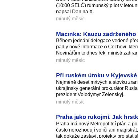
(10:00 SELČ) rumunský pilot v letounu
napsal Dan na X.
minulý měsíc
Macinka: Kauzu zadrženého v 
Během jednání delegace vedené př
padly nové informace o Čechovi, které
Novinářům to dnes řekl ministr zahran
minulý měsíc
Při ruském útoku v Kyjevské 
Nejméně deset mrtvých a stovku zraně
ukrajinský generální prokurátor Rusla
prezident Volodymyr Zelenskyj.
minulý měsíc
Praha jako rukojmí. Jak hrst
Praha má nový Metropolitní plán a poli
často nerozhodují voliči ani magistrá
tak dokáže zastavit projekty pro statis