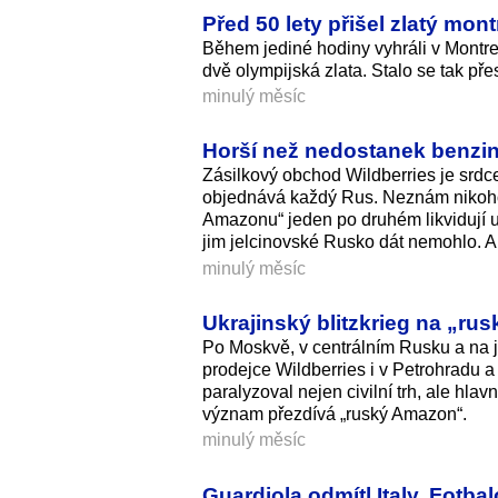
Před 50 lety přišel zlatý mo
Během jediné hodiny vyhráli v Montre
dvě olympijská zlata. Stalo se tak pře
minulý měsíc
Horší než nedostanek benzin
Zásilkový obchod Wildberries je srdce
objednává každý Rus. Neznám nikoho, 
Amazonu“ jeden po druhém likvidují uk
jim jelcinovské Rusko dát nemohlo. A t
minulý měsíc
Ukrajinský blitzkrieg na „ru
Po Moskvě, v centrálním Rusku a na j
prodejce Wildberries i v Petrohradu a
paralyzoval nejen civilní trh, ale hla
význam přezdívá „ruský Amazon“.
minulý měsíc
Guardiola odmítl Italy. Fotba