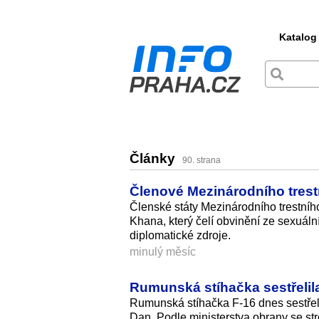
Katalog
Články
90. strana
Členové Mezinárodního trest
Členské státy Mezinárodního trestníh
Khana, který čelí obvinění ze sexuáln
diplomatické zdroje.
minulý měsíc
Rumunská stíhačka sestřelila
Rumunská stíhačka F-16 dnes sestřeli
Dan. Podle ministerstva obrany se st