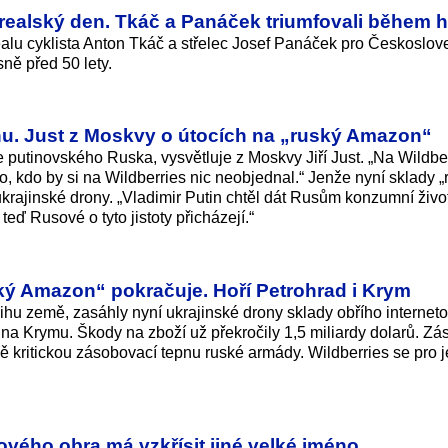
ntrealský den. Tkáč a Panáček triumfovali během 
alu cyklista Anton Tkáč a střelec Josef Panáček pro Českoslo
sně před 50 lety.
u. Just z Moskvy o útocích na „ruský Amazon“
 putinovského Ruska, vysvětluje z Moskvy Jiří Just. „Na Wildber
kdo by si na Wildberries nic neobjednal.“ Jenže nyní sklady 
rajinské drony. „Vladimir Putin chtěl dát Rusům konzumní život
eď Rusové o tyto jistoty přicházejí.“
ský Amazon“ pokračuje. Hoří Petrohrad i Krym
ihu země, zasáhly nyní ukrajinské drony sklady obřího internet
 na Krymu. Škody na zboží už překročily 1,5 miliardy dolarů. Zá
vně kritickou zásobovací tepnu ruské armády. Wildberries se pro 
lového obra má vzkřísit jiné velké jméno