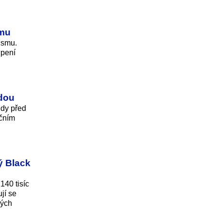
smu
ismu.
upení
zdou
ndy před
ečním
ý Black
140 tisíc
ují se
ných