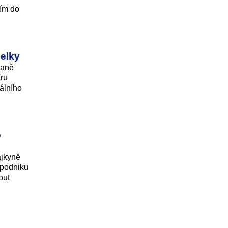
ním do
helky
vaně
tru
gálního
o
ájkyně
 podniku
out