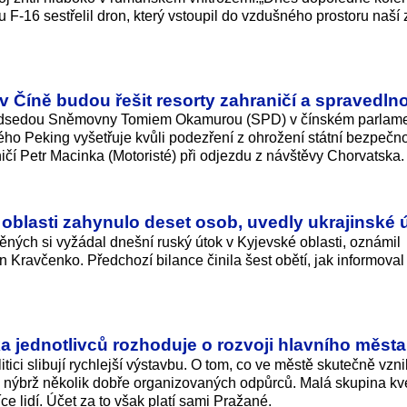
 F-16 sestřelil dron, který vstoupil do vzdušného prostoru naší
Číně budou řešit resorty zahraničí a spravedlno
edsedou Sněmovny Tomiem Okamurou (SPD) v čínském parlam
ho Peking vyšetřuje kvůli podezření z ohrožení státní bezpečno
ičí Petr Macinka (Motoristé) při odjezdu z návštěvy Chorvatska.
oblasti zahynulo deset osob, uvedly ukrajinské 
ných si vyžádal dnešní ruský útok v Kyjevské oblasti, oznámil
n Kravčenko. Předchozí bilance činila šest obětí, jak informoval
ka jednotlivců rozhoduje o rozvoji hlavního města
tici slibují rychlejší výstavbu. O tom, co ve městě skutečně vzni
t, nýbrž několik dobře organizovaných odpůrců. Malá skupina kv
íce lidí. Účet za to však platí sami Pražané.