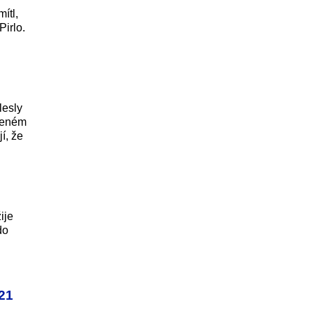
ítl,
irlo.
lesly
ýšeném
í, že
ije
do
21