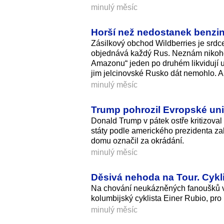
minulý měsíc
Horší než nedostanek benzin
Zásilkový obchod Wildberries je srdce
objednává každý Rus. Neznám nikoho, 
Amazonu“ jeden po druhém likvidují uk
jim jelcinovské Rusko dát nemohlo. A t
minulý měsíc
Trump pohrozil Evropské uni
Donald Trump v pátek ostře kritizoval
státy podle amerického prezidenta za
domu označil za okrádání.
minulý měsíc
Děsivá nehoda na Tour. Cykli
Na chování neukázněných fanoušků v 
kolumbijský cyklista Einer Rubio, pro
minulý měsíc