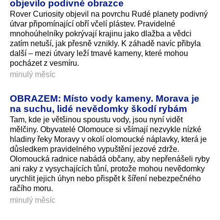
objevilo podivné obrazce
Rover Curiosity objevil na povrchu Rudé planety podivný
útvar připomínající obří včelí plástev. Pravidelné
mnohoúhelníky pokrývají krajinu jako dlažba a vědci
zatím netuší, jak přesně vznikly. K záhadě navíc přibyla
další – mezi útvary leží tmavé kameny, které mohou
pocházet z vesmíru.
minulý měsíc
OBRAZEM: Místo vody kameny. Morava je
na suchu, lidé nevědomky škodí rybám
Tam, kde je většinou spoustu vody, jsou nyní vidět
mělčiny. Obyvatelé Olomouce si všímají nezvykle nízké
hladiny řeky Moravy v okolí olomoucké náplavky, která je
důsledkem pravidelného vypuštění jezové zdrže.
Olomoucká radnice nabádá občany, aby nepřenášeli ryby
ani raky z vysychajících tůní, protože mohou nevědomky
urychlit jejich úhyn nebo přispět k šíření nebezpečného
račího moru.
minulý měsíc