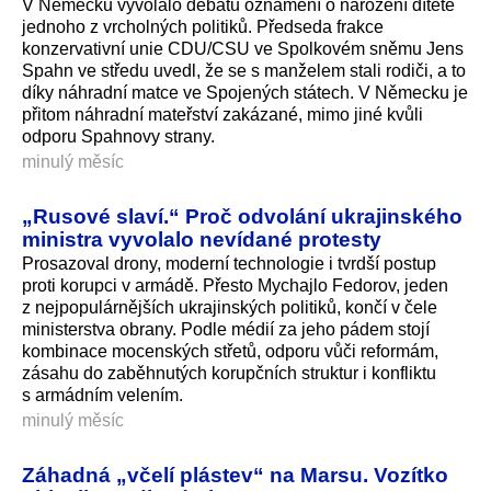
V Německu vyvolalo debatu oznámení o narození dítěte
jednoho z vrcholných politiků. Předseda frakce
konzervativní unie CDU/CSU ve Spolkovém sněmu Jens
Spahn ve středu uvedl, že se s manželem stali rodiči, a to
díky náhradní matce ve Spojených státech. V Německu je
přitom náhradní mateřství zakázané, mimo jiné kvůli
odporu Spahnovy strany.
minulý měsíc
„Rusové slaví.“ Proč odvolání ukrajinského
ministra vyvolalo nevídané protesty
Prosazoval drony, moderní technologie i tvrdší postup
proti korupci v armádě. Přesto Mychajlo Fedorov, jeden
z nejpopulárnějších ukrajinských politiků, končí v čele
ministerstva obrany. Podle médií za jeho pádem stojí
kombinace mocenských střetů, odporu vůči reformám,
zásahu do zaběhnutých korupčních struktur i konfliktu
s armádním velením.
minulý měsíc
Záhadná „včelí plástev“ na Marsu. Vozítko