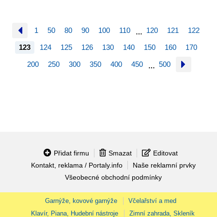
1
50
80
90
100
110
120
121
122
…
123
124
125
126
130
140
150
160
170
200
250
300
350
400
450
500
…
Přidat firmu
Smazat
Editovat
Kontakt, reklama / Portaly.info
Naše reklamní prvky
Všeobecné obchodní podmínky
Garnýže, kovové garnýže
Včelařství a med
Klavír, Piana, Hudební nástroje
Zimní zahrada, Skleník