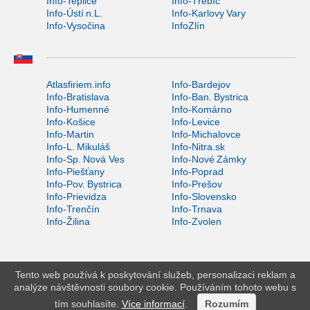
Info-Teplice
Info-Třebíč
Info-Ústí n.L.
Info-Karlovy Vary
Info-Vysočina
InfoZlín
Atlasfiriem.info
Info-Bardejov
Info-Bratislava
Info-Ban. Bystrica
Info-Humenné
Info-Komárno
Info-Košice
Info-Levice
Info-Martin
Info-Michalovce
Info-L. Mikuláš
Info-Nitra.sk
Info-Sp. Nová Ves
Info-Nové Zámky
Info-Piešťany
Info-Poprad
Info-Pov. Bystrica
Info-Prešov
Info-Prievidza
Info-Slovensko
Info-Trenčín
Info-Trnava
Info-Žilina
Info-Zvolen
Tento web používá k poskytování služeb, personalizaci reklam a
analýze návštěvnosti soubory cookie. Používáním tohoto webu s
tím souhlasíte.
Více informací
.
Rozumím