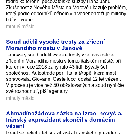
ředitelka terénní pečovatelské služby Hana Janů.
Zkušenost z Nového Města na Moravě ukazuje problém,
který podle odborníků během vln veder ohrožuje miliony
lidí v Evropě.
minulý měsíc
Soud udělil vysoké tresty za zřícení
Morandiho mostu v Janově
Janovský soud udělil vysoké tresty v souvislosti se
zřícením Morandiho mostu v tomto italském městě, při
kterém v roce 2018 zahynulo 43 lidí. Bývalý šéf
společnosti Autostrade per l´Italia (Aspi), která most
spravovala, Giovanni Castellucci dostal 12 let vězení.
V procesu je více než 50 obžalovaných a soud nyní čte
své rozhodnutí, píší agentury.
minulý měsíc
Ahmadínežádova sázka na Izrael nevyšla.
Íránský exprezident skončil v domácím
vězení
Izrael se několik let snažil získat íránského prezidenta