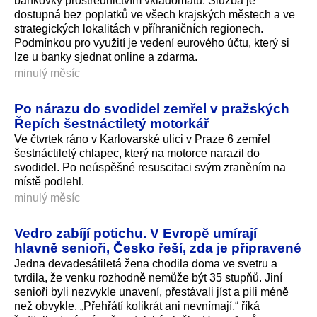
bankovky prostřednictvím vkladomatů. Služba je
dostupná bez poplatků ve všech krajských městech a ve
strategických lokalitách v příhraničních regionech.
Podmínkou pro využití je vedení eurového účtu, který si
lze u banky sjednat online a zdarma.
minulý měsíc
Po nárazu do svodidel zemřel v pražských
Řepích šestnáctiletý motorkář
Ve čtvrtek ráno v Karlovarské ulici v Praze 6 zemřel
šestnáctiletý chlapec, který na motorce narazil do
svodidel. Po neúspěšné resuscitaci svým zraněním na
místě podlehl.
minulý měsíc
Vedro zabíjí potichu. V Evropě umírají
hlavně senioři, Česko řeší, zda je připravené
Jedna devadesátiletá žena chodila doma ve svetru a
tvrdila, že venku rozhodně nemůže být 35 stupňů. Jiní
senioři byli nezvykle unavení, přestávali jíst a pili méně
než obvykle. „Přehřátí kolikrát ani nevnímají,“ říká