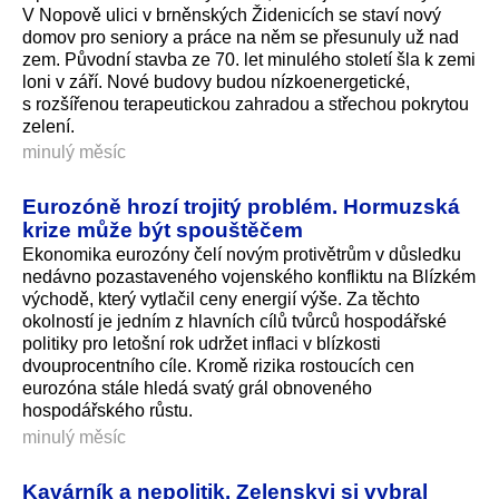
V Nopově ulici v brněnských Židenicích se staví nový
domov pro seniory a práce na něm se přesunuly už nad
zem. Původní stavba ze 70. let minulého století šla k zemi
loni v září. Nové budovy budou nízkoenergetické,
s rozšířenou terapeutickou zahradou a střechou pokrytou
zelení.
minulý měsíc
Eurozóně hrozí trojitý problém. Hormuzská
krize může být spouštěčem
Ekonomika eurozóny čelí novým protivětrům v důsledku
nedávno pozastaveného vojenského konfliktu na Blízkém
východě, který vytlačil ceny energií výše. Za těchto
okolností je jedním z hlavních cílů tvůrců hospodářské
politiky pro letošní rok udržet inflaci v blízkosti
dvouprocentního cíle. Kromě rizika rostoucích cen
eurozóna stále hledá svatý grál obnoveného
hospodářského růs­tu.
minulý měsíc
Kavárník a nepolitik. Zelenskyj si vybral