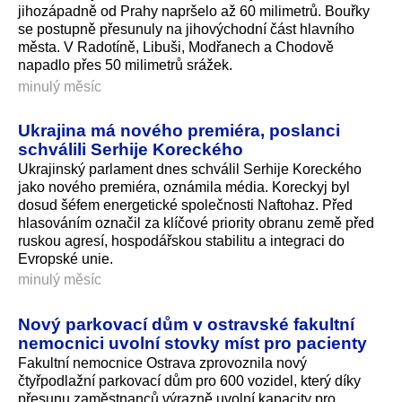
jihozápadně od Prahy napršelo až 60 milimetrů. Bouřky
se postupně přesunuly na jihovýchodní část hlavního
města. V Radotíně, Libuši, Modřanech a Chodově
napadlo přes 50 milimetrů srážek.
minulý měsíc
Ukrajina má nového premiéra, poslanci
schválili Serhije Koreckého
Ukrajinský parlament dnes schválil Serhije Koreckého
jako nového premiéra, oznámila média. Koreckyj byl
dosud šéfem energetické společnosti Naftohaz. Před
hlasováním označil za klíčové priority obranu země před
ruskou agresí, hospodářskou stabilitu a integraci do
Evropské unie.
minulý měsíc
Nový parkovací dům v ostravské fakultní
nemocnici uvolní stovky míst pro pacienty
Fakultní nemocnice Ostrava zprovoznila nový
čtyřpodlažní parkovací dům pro 600 vozidel, který díky
přesunu zaměstnanců výrazně uvolní kapacity pro