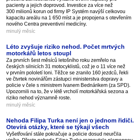
pacienty a jejich doprovod. Investice za více než
300 milionů korun od firmy IP Systém navýší celkovou
kapacitu areálu na 1 650 míst a je propojena s otevřením
nového Centra preventivní medicíny.
minulý měsíc
Léto zvyšuje riziko nehod. Počet mrtvých
motorkářů letos stoupl
Za prvních šest měsíců letošního roku zemřelo na
českých silnicích 31 motocyklistů, což je o 11 více než
v prvním pololetí loni. Těžce se zranilo 160 jezdců, řekli
ve čtvrtek novinářům zástupci ministerstva dopravy a
policie v čele s ministrem Ivanem Bednárikem (za SPD).
Upozornili na to, že v létě vrcholí motorkářská sezona a
riziko nehod významně roste.
minulý měsíc
Nehoda Filipa Turka není jen o jednom řidiči.
Otevírá otázky, které se týkají všech
Vyšetřování stále pokračuje a policie dosud neurčila