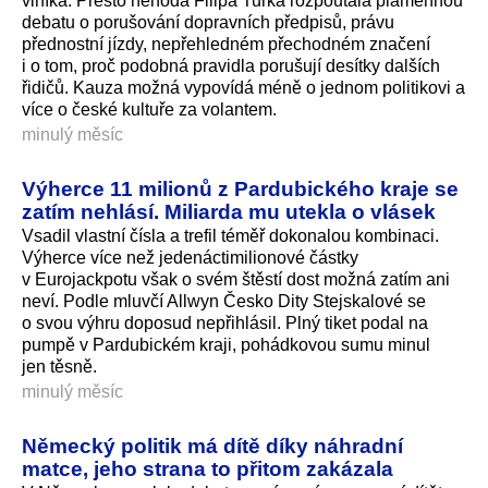
viníka. Přesto nehoda Filipa Turka rozpoutala plamennou
debatu o porušování dopravních předpisů, právu
přednostní jízdy, nepřehledném přechodném značení
i o tom, proč podobná pravidla porušují desítky dalších
řidičů. Kauza možná vypovídá méně o jednom politikovi a
více o české kultuře za volantem.
minulý měsíc
Výherce 11 milionů z Pardubického kraje se
zatím nehlásí. Miliarda mu utekla o vlásek
Vsadil vlastní čísla a trefil téměř dokonalou kombinaci.
Výherce více než jedenáctimilionové částky
v Eurojackpotu však o svém štěstí dost možná zatím ani
neví. Podle mluvčí Allwyn Česko Dity Stejskalové se
o svou výhru doposud nepřihlásil. Plný tiket podal na
pumpě v Pardubickém kraji, pohádkovou sumu minul
jen těsně.
minulý měsíc
Německý politik má dítě díky náhradní
matce, jeho strana to přitom zakázala