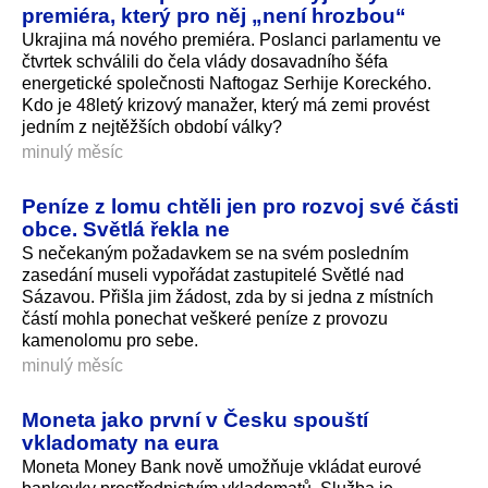
premiéra, který pro něj „není hrozbou“
Ukrajina má nového premiéra. Poslanci parlamentu ve
čtvrtek schválili do čela vlády dosavadního šéfa
energetické společnosti Naftogaz Serhije Koreckého.
Kdo je 48letý krizový manažer, který má zemi provést
jedním z nejtěžších období války?
minulý měsíc
Peníze z lomu chtěli jen pro rozvoj své části
obce. Světlá řekla ne
S nečekaným požadavkem se na svém posledním
zasedání museli vypořádat zastupitelé Světlé nad
Sázavou. Přišla jim žádost, zda by si jedna z místních
částí mohla ponechat veškeré peníze z provozu
kamenolomu pro sebe.
minulý měsíc
Moneta jako první v Česku spouští
vkladomaty na eura
Moneta Money Bank nově umožňuje vkládat eurové