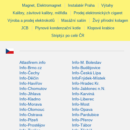
Magnet, Elektromagnet
Instalatér Praha
Výtahy
Kalibry, závitové kalibry, měřidla
Prodej elektronických cigaret
Výroba a prodej elektrokotlů
Masážní salón
Živý přírodní kolagen
JCB
Plynové kondenzační kotle
Klopové krabice
Striptýz po celé ČR
Atlasfirem.info
Info-M. Boleslav
Info-Brno.cz
Info-Budějovice
Info-Čechy
Info-Česká Lípa
Info-Děčín
InfoFrýdek-Místek
Info-Havířov
Info-Hradec Kr.
Info-Chomutov
Info-Jablonec n.N.
Info-Jihlava
Info-Karviná
Info-Kladno
Info-Liberec
Info-Morava
Info-Most
Info-Olomouc
Info-Opava
Info-Ostrava
Info-Pardubice
Info-Plzeň
Info-Přerov
Info-Prostějov
Info-Tábor