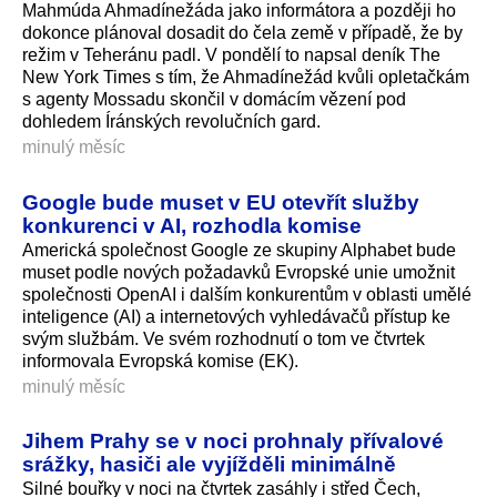
Mahmúda Ahmadínežáda jako informátora a později ho
dokonce plánoval dosadit do čela země v případě, že by
režim v Teheránu padl. V pondělí to napsal deník The
New York Times s tím, že Ahmadínežád kvůli opletačkám
s agenty Mossadu skončil v domácím vězení pod
dohledem Íránských revolučních gard.
minulý měsíc
Google bude muset v EU otevřít služby
konkurenci v AI, rozhodla komise
Americká společnost Google ze skupiny Alphabet bude
muset podle nových požadavků Evropské unie umožnit
společnosti OpenAI i dalším konkurentům v oblasti umělé
inteligence (AI) a internetových vyhledávačů přístup ke
svým službám. Ve svém rozhodnutí o tom ve čtvrtek
informovala Evropská komise (EK).
minulý měsíc
Jihem Prahy se v noci prohnaly přívalové
srážky, hasiči ale vyjížděli minimálně
Silné bouřky v noci na čtvrtek zasáhly i střed Čech,