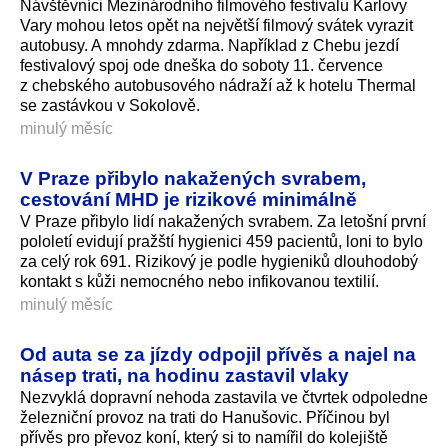
Návštěvníci Mezinárodního filmového festivalu Karlovy
Vary mohou letos opět na největší filmový svátek vyrazit
autobusy. A mnohdy zdarma. Například z Chebu jezdí
festivalový spoj ode dneška do soboty 11. července
z chebského autobusového nádraží až k hotelu Thermal
se zastávkou v Sokolově.
minulý měsíc
V Praze přibylo nakažených svrabem,
cestování MHD je rizikové minimálně
V Praze přibylo lidí nakažených svrabem. Za letošní první
pololetí evidují pražští hygienici 459 pacientů, loni to bylo
za celý rok 691. Rizikový je podle hygieniků dlouhodobý
kontakt s kůži nemocného nebo infikovanou textilií.
minulý měsíc
Od auta se za jízdy odpojil přívěs a najel na
násep trati, na hodinu zastavil vlaky
Nezvyklá dopravní nehoda zastavila ve čtvrtek odpoledne
železniční provoz na trati do Hanušovic. Příčinou byl
přívěs pro převoz koní, který si to namířil do kolejiště