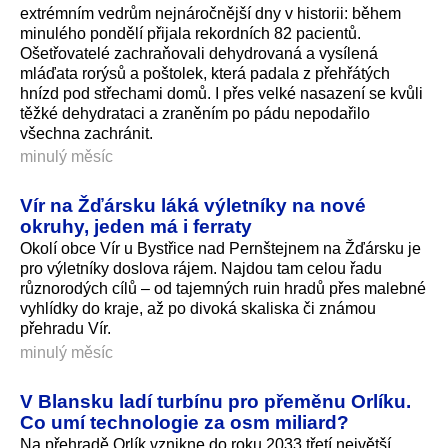
extrémním vedrům nejnáročnější dny v historii: během
minulého pondělí přijala rekordních 82 pacientů.
Ošetřovatelé zachraňovali dehydrovaná a vysílená
mláďata rorýsů a poštolek, která padala z přehřátých
hnízd pod střechami domů. I přes velké nasazení se kvůli
těžké dehydrataci a zraněním po pádu nepodařilo
všechna zachránit.
minulý měsíc
Vír na Žďársku láká výletníky na nové
okruhy, jeden má i ferraty
Okolí obce Vír u Bystřice nad Pernštejnem na Žďársku je
pro výletníky doslova rájem. Najdou tam celou řadu
různorodých cílů – od tajemných ruin hradů přes malebné
vyhlídky do kraje, až po divoká skaliska či známou
přehradu Vír.
minulý měsíc
V Blansku ladí turbínu pro přeměnu Orlíku.
Co umí technologie za osm miliard?
Na přehradě Orlík vznikne do roku 2033 třetí největší