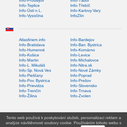
Info-Prostějov
Info-Tábor
Info-Teplice
Info-Třebíč
Info-Ústí n.L.
Info-Karlovy Vary
Info-Vysočina
InfoZlín
Atlasfiriem.info
Info-Bardejov
Info-Bratislava
Info-Ban. Bystrica
Info-Humenné
Info-Komárno
Info-Košice
Info-Levice
Info-Martin
Info-Michalovce
Info-L. Mikuláš
Info-Nitra.sk
Info-Sp. Nová Ves
Info-Nové Zámky
Info-Piešťany
Info-Poprad
Info-Pov. Bystrica
Info-Prešov
Info-Prievidza
Info-Slovensko
Info-Trenčín
Info-Trnava
Info-Žilina
Info-Zvolen
Tento web používá k poskytování služeb, personalizaci reklam a
analýze návštěvnosti soubory cookie. Používáním tohoto webu s