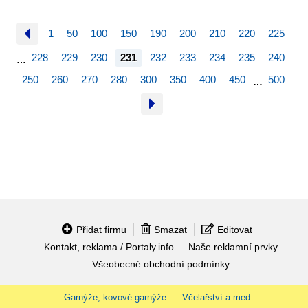
1
50
100
150
190
200
210
220
225
228
229
230
231
232
233
234
235
240
…
250
260
270
280
300
350
400
450
500
…
Přidat firmu
Smazat
Editovat
Kontakt, reklama / Portaly.info
Naše reklamní prvky
Všeobecné obchodní podmínky
Garnýže, kovové garnýže
Včelařství a med