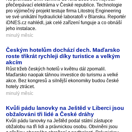
přečerpávací elektrárna v České republice. Technologie
pro výjimečný projekt testuje firma Litostroj Engineering
ve své unikátní hydraulické laboratoři v Blansku. Reportér
iDNES.cz nahlédl, jak celé zařízení funguje a co obnáší
jeho instalace.
minulý měsíc
Českým hotelům dochází dech. Maďarsko
roste třikrát rychleji díky turistice a velkým
akcím
Růst tržeb českých hotelů v květnu dál zpomalil.
Maďarsko naopak táhnou investice do turismu a velké
akce. Bez kongresů a silnější ekonomiky budou české
hotely ztrácet.
minulý měsíc
Kvůli pádu lanovky na Ještěd v Liberci jsou
obžalováni tři lidé a České dráhy
Kvůli pádu lanovky na Ještěd podal státní zástupce
obžalobu na tři lidi a právnickou osobu. Obviněni jsou