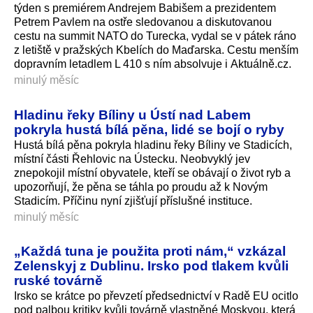
týden s premiérem Andrejem Babišem a prezidentem
Petrem Pavlem na ostře sledovanou a diskutovanou
cestu na summit NATO do Turecka, vydal se v pátek ráno
z letiště v pražských Kbelích do Maďarska. Cestu menším
dopravním letadlem L 410 s ním absolvuje i Aktuálně.cz.
minulý měsíc
Hladinu řeky Bíliny u Ústí nad Labem
pokryla hustá bílá pěna, lidé se bojí o ryby
Hustá bílá pěna pokryla hladinu řeky Bíliny ve Stadicích,
místní části Řehlovic na Ústecku. Neobvyklý jev
znepokojil místní obyvatele, kteří se obávají o život ryb a
upozorňují, že pěna se táhla po proudu až k Novým
Stadicím. Příčinu nyní zjišťují příslušné instituce.
minulý měsíc
„Každá tuna je použita proti nám,“ vzkázal
Zelenskyj z Dublinu. Irsko pod tlakem kvůli
ruské továrně
Irsko se krátce po převzetí předsednictví v Radě EU ocitlo
pod palbou kritiky kvůli továrně vlastněné Moskvou, která