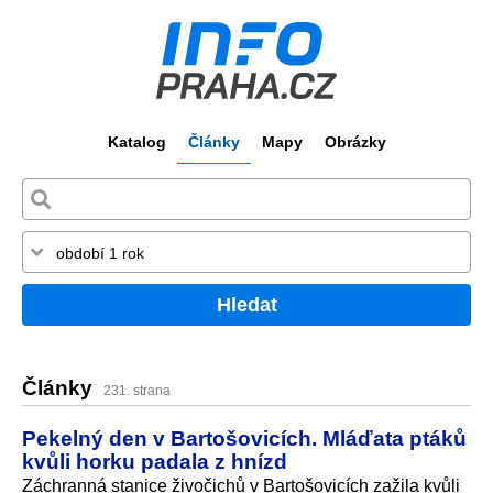
Katalog
Články
Mapy
Obrázky
Hledat
Články
231. strana
Pekelný den v Bartošovicích. Mláďata ptáků
kvůli horku padala z hnízd
Záchranná stanice živočichů v Bartošovicích zažila kvůli