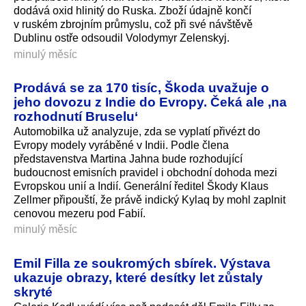
dodává oxid hlinitý do Ruska. Zboží údajně končí
v ruském zbrojním průmyslu, což při své návštěvě
Dublinu ostře odsoudil Volodymyr Zelenskyj.
minulý měsíc
Prodává se za 170 tisíc, Škoda uvažuje o
jeho dovozu z Indie do Evropy. Čeká ale ‚na
rozhodnutí Bruselu‘
Automobilka už analyzuje, zda se vyplatí přivézt do
Evropy modely vyráběné v Indii. Podle člena
představenstva Martina Jahna bude rozhodující
budoucnost emisních pravidel i obchodní dohoda mezi
Evropskou unií a Indií. Generální ředitel Škody Klaus
Zellmer připouští, že právě indický Kylaq by mohl zaplnit
cenovou mezeru pod Fabií.
minulý měsíc
Emil Filla ze soukromých sbírek. Výstava
ukazuje obrazy, které desítky let zůstaly
skryté