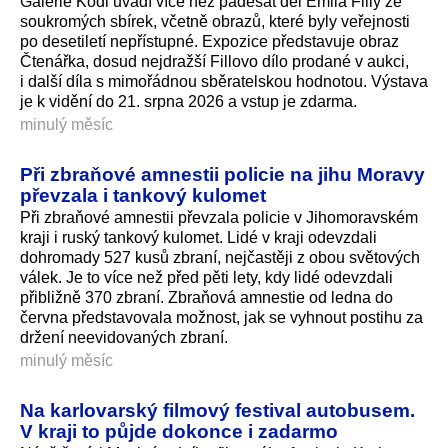
Galerie Kodl uvádí více než padesát děl Emila Filly ze
soukromých sbírek, včetně obrazů, které byly veřejnosti
po desetiletí nepřístupné. Expozice představuje obraz
Čtenářka, dosud nejdražší Fillovo dílo prodané v aukci,
i další díla s mimořádnou sběratelskou hodnotou. Výstava
je k vidění do 21. srpna 2026 a vstup je zdarma.
minulý měsíc
Při zbraňové amnestii policie na jihu Moravy
převzala i tankový kulomet
Při zbraňové amnestii převzala policie v Jihomoravském
kraji i ruský tankový kulomet. Lidé v kraji odevzdali
dohromady 527 kusů zbraní, nejčastěji z obou světových
válek. Je to více než před pěti lety, kdy lidé odevzdali
přibližně 370 zbraní. Zbraňová amnestie od ledna do
června představovala možnost, jak se vyhnout postihu za
držení neevidovaných zbraní.
minulý měsíc
Na karlovarský filmový festival autobusem.
V kraji to půjde dokonce i zadarmo