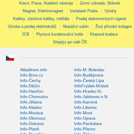
Klavír, Piana, Hudební nástroje
Zimní zahrada, Skleník
Magnet, Elektromagnet
Instalatér Praha
Výtahy
Kalibry, závitové kalibry, měřidla
Prodej elektronických cigaret
Výroba a prodej elektrokotlů
Masážní salón
Živý přírodní kolagen
JCB
Plynové kondenzační kotle
Klopové krabice
Striptýz po celé ČR
Atlasfirem.info
Info-M. Boleslav
Info-Brno.cz
Info-Budějovice
Info-Čechy
Info-Česká Lípa
Info-Děčín
InfoFrýdek-Místek
Info-Havířov
Info-Hradec Kr.
Info-Chomutov
Info-Jablonec n.N.
Info-Jihlava
Info-Karviná
Info-Kladno
Info-Liberec
Info-Morava
Info-Most
Info-Olomouc
Info-Opava
Info-Ostrava
Info-Pardubice
Info-Plzeň
Info-Přerov