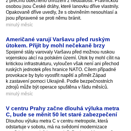
z přečinu obecného ohrožení z nedbalosti. Právnickou
osobou jsou České dráhy, které lanovku dříve vlastnily.
Opakovaně dříve uvedly, že s obviněním nesouhlasí a
jsou připravené se proti němu bránit.
minulý měsíc
Američané varují Varšavu před ruským
útokem. Přijít by mohl nečekaně brzy
Spojené státy varovaly Varšavu před možnou ruskou
vojenskou akcí na polském území. Útok by mohl cílit na
kritickou infrastrukturu, vyloučen však není ani přechod
ruských jednotek přes hranice NATO. Cílem případné
provokace by bylo vyostřit napětí a přimět Západ
k zastavení pomoci Ukrajině. Podle bezpečnostních
zdrojů může být operace spuštěna v řádu měsíců.
minulý měsíc
V centru Prahy začne dlouhá výluka metra
C, bude se měnit 50 let staré zabezpečení
Dlouhou výluku metra C v centru metropole, která
odstartuje v sobotu, má na svědomí modernizace