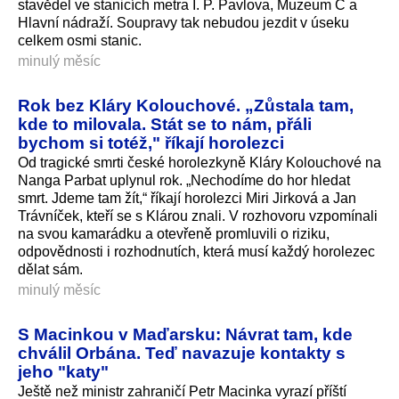
stavědel ve stanicích metra I. P. Pavlova, Muzeum C a
Hlavní nádraží. Soupravy tak nebudou jezdit v úseku
celkem osmi stanic.
minulý měsíc
Rok bez Kláry Kolouchové. „Zůstala tam,
kde to milovala. Stát se to nám, přáli
bychom si totéž," říkají horolezci
Od tragické smrti české horolezkyně Kláry Kolouchové na
Nanga Parbat uplynul rok. „Nechodíme do hor hledat
smrt. Jdeme tam žít,“ říkají horolezci Miri Jirková a Jan
Trávníček, kteří se s Klárou znali. V rozhovoru vzpomínali
na svou kamarádku a otevřeně promluvili o riziku,
odpovědnosti i rozhodnutích, která musí každý horolezec
dělat sám.
minulý měsíc
S Macinkou v Maďarsku: Návrat tam, kde
chválil Orbána. Teď navazuje kontakty s
jeho "katy"
Ještě než ministr zahraničí Petr Macinka vyrazí příští