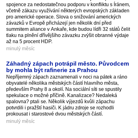
spojence za nedostatečnou podporu v konfliktu s Íránem,
včetně zákazu využívání některých evropských základen
pro americké operace. Slova o snižování amerických
závazků v Evropě přicházejí jen několik dní před
summitem aliance v Ankaře, kde budou lídři 32 států čelit
tlaku na plnění dřívějšího závazku zvýšit obranné výdaje
až na 5 procent HDP.
minulý měsíc
Záhadný zápach potrápil město. Původcem
by mohla být rafinerie za Prahou
Nepříjemný zápach zaznamenali v noci na pátek a ráno
obyvatelé několika městských částí hlavního města,
především Prahy 8 a okolí. Na sociální síti se spustily
spekulace o možné příčině. Kanalizace? Nedaleká
spalovna? ptali se. Několik výjezdů kvůli zápachu
potvrdili i pražští hasiči. K jádru zdroje se rozhodli
prokousat i starostové dvou městských částí.
minulý měsíc