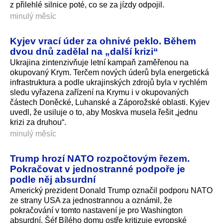
z přilehlé silnice poté, co se za jízdy odpojil.
minulý měsíc
Kyjev vrací úder za ohnivé peklo. Během
dvou dnů zadělal na „další krizi“
Ukrajina zintenzivňuje letní kampaň zaměřenou na
okupovaný Krym. Terčem nových úderů byla energetická
infrastruktura a podle ukrajinských zdrojů byla v rychlém
sledu vyřazena zařízení na Krymu i v okupovaných
částech Doněcké, Luhanské a Záporožské oblasti. Kyjev
uvedl, že usiluje o to, aby Moskva musela řešit „jednu
krizi za druhou“.
minulý měsíc
Trump hrozí NATO rozpočtovým řezem.
Pokračovat v jednostranné podpoře je
podle něj absurdní
Americký prezident Donald Trump označil podporu NATO
ze strany USA za jednostrannou a oznámil, že
pokračování v tomto nastavení je pro Washington
absurdní. Šéf Bílého domu ostře kritizuje evropské