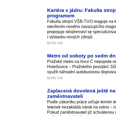
Kariéra v jádru: Fakulta stro
programem
Fakulta strojní VŠB-TUO reaguje na k
otevřením nového navazujícího magis
propojuje strojírenství se specializo
i výstavbu nových zdrojů.
tento rok
Metro od soboty po sedm dn
Pražské metro na lince C nepojede od
Holešovice – Pražského povstání. D
využít náhradní autobusovou dopravu
tento rok
Zaplacená dovolená ještě n
zaměstnavateli
Podle zákoníku práce určuje termín d
letenek nezakládá nárok na volno – r
Pokud zaměstnavatel již schválenou