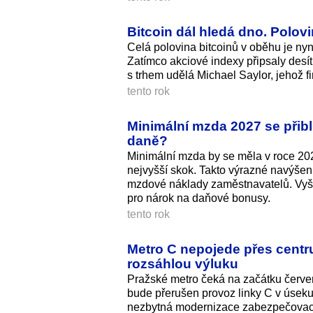
Bitcoin dál hledá dno. Polov
Celá polovina bitcoinů v oběhu je nyn
Zatímco akciové indexy připsaly desítk
s trhem udělá Michael Saylor, jehož fi
tento rok
Minimální mzda 2027 se přiblí
daně?
Minimální mzda by se měla v roce 202
nejvyšší skok. Takto výrazné navýšení 
mzdové náklady zaměstnavatelů. Vyšš
pro nárok na daňové bonusy.
tento rok
Metro C nepojede přes centr
rozsáhlou výluku
Pražské metro čeká na začátku červe
bude přerušen provoz linky C v úsek
nezbytná modernizace zabezpečovací