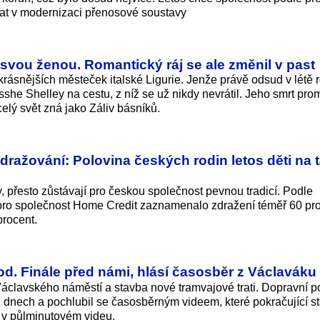
at v modernizaci přenosové soustavy
svou ženou. Romantický ráj se ale změnil v past
jkrásnějších městeček italské Ligurie. Jenže právě odsud v létě 
she Shelley na cestu, z níž se už nikdy nevrátil. Jeho smrt pro
elý svět zná jako Záliv básníků.
ražování: Polovina českých rodin letos děti na 
y, přesto zůstávají pro českou společnost pevnou tradicí. Podle
pro společnost Home Credit zaznamenalo zdražení téměř 60 pr
procent.
hod. Finále před námi, hlásí časosběr z Václaváku
áclavského náměstí a stavba nové tramvajové trati. Dopravní p
ch dnech a pochlubil se časosběrným videem, které pokračující s
 v půlminutovém vi­deu.