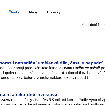
Články
Mapy
Obrázky
orazil netradiční umělecké dílo, část je napadrť
dhadují odhadují produkční letošního festivalu Umění ve městě p
í dopoledne najel zásobovací nákladní automobil na Lannově tř
 pneumatiky z betonu, z nichž některé rozbily napadrť.
rocent a rekordně investoval
 zaznamenala čistý zisk přes 6,8 miliard korun. Podle výroční z
d korun, což bylo dosud nejvíce. Letos chce společnost podle p