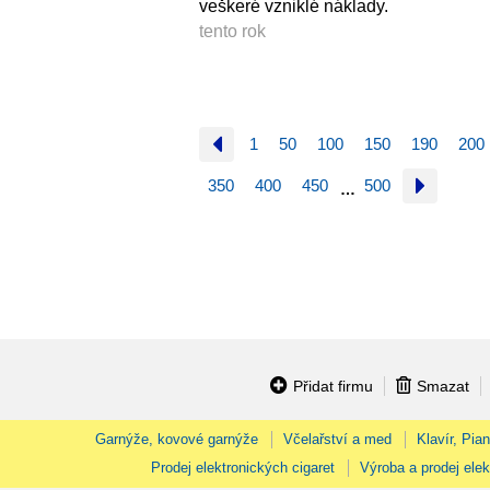
veškeré vzniklé náklady.
tento rok
1
50
100
150
190
200
350
400
450
500
…
Přidat firmu
Smazat
Garnýže, kovové garnýže
Včelařství a med
Klavír, Pia
Prodej elektronických cigaret
Výroba a prodej elek