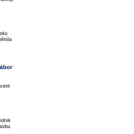
roku
měnila
tábor
ocent
odnik
tavbu