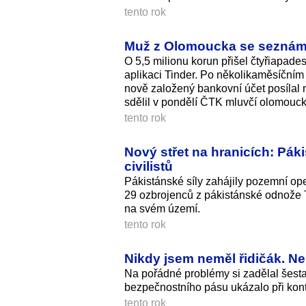
tento rok
Muž z Olomoucka se seznámil 
O 5,5 milionu korun přišel čtyřiapa
aplikaci Tinder. Po několikaměsíčním
nově založený bankovní účet posílal 
sdělil v pondělí ČTK mluvčí olomouck
tento rok
Nový střet na hranicích: Pák
civilistů
Pákistánské síly zahájily pozemní ope
29 ozbrojenců z pákistánské odnože 
na svém území.
tento rok
Nikdy jsem neměl řidičák. Ne
Na pořádné problémy si zadělal šes
bezpečnostního pásu ukázalo při kontr
tento rok