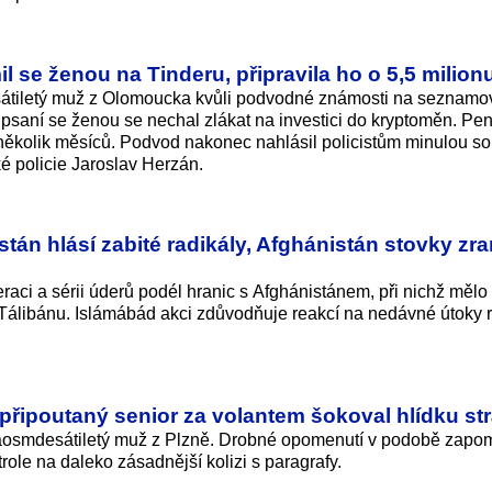
se ženou na Tinderu, připravila ho o 5,5 milion
desátiletý muž z Olomoucka kvůli podvodné známosti na seznamo
 psaní se ženou se nechal zlákat na investici do kryptoměn. Pe
několik měsíců. Podvod nakonec nahlásil policistům minulou so
é policie Jaroslav Herzán.
istán hlásí zabité radikály, Afghánistán stovky z
raci a sérii úderů podél hranic s Afghánistánem, při nichž mělo
Tálibánu. Islámábád akci zdůvodňuje reakcí na nedávné útoky r
připoutaný senior za volantem šokoval hlídku st
taosmdesátiletý muž z Plzně. Drobné opomenutí v podobě zap
ole na daleko zásadnější kolizi s paragrafy.