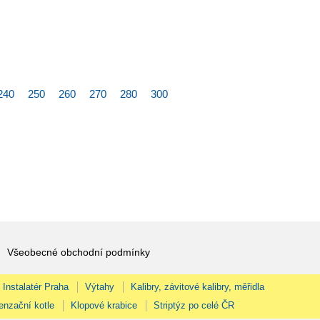
240
250
260
270
280
300
Všeobecné obchodní podmínky
Instalatér Praha
Výtahy
Kalibry, závitové kalibry, měřidla
enzační kotle
Klopové krabice
Striptýz po celé ČR