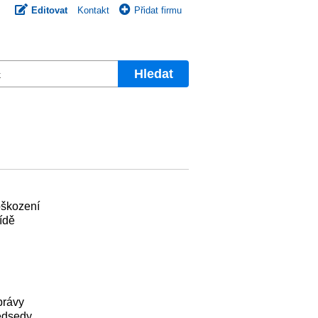
Editovat
Kontakt
Přidat firmu
Hledat
oškození
ídě
právy
ředsedy