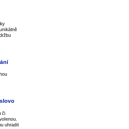
iky
unikátně
údržbu
ání
ohou
 slovo
 či
ovolenou.
u uhradit