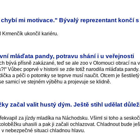
chybí mi motivace." Bývalý reprezentant končí s
 Krmenčík ukončil kariéru.
ní mláďata pandy, potravu shání i u veřejnosti
ch bývá přísně zakázané, teď se ale zoo v Olomouci obrací na v
“ Vůbec poprvé v historii se zde totiž narodila mláďata pandy.
ička a péči o potomky se teprve musí naučit. Otcem je šestilet
se samicí ve stejném výběhu a projevuje se klidně.
ky začal valit hustý dým. Ještě stihl udělat důlež
řekvapil za jízdy mladíka na Náchodsku. Všiml si toho a seskoč
koloběžku uhasili a pak ji začali ochlazovat. Chladnout bude ješ
al v nebezpečné situaci chladnou hlavu.