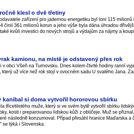
očně klesl o dvě třetiny
avatele zařízení pro jadernou energetiku byl loni 115 milionů 
24 činil 361 milionů korun a jeho výše byla dána úhradou dřivějš
také kvůli investici do nových strojů a výdajům za nájmy a koup
rak kamionu, na místě je odstavený přes rok
 v obci Všeň na Turnovsku. Dnes kolem čtvrté hodiny ranní vyje
 který už více než rok stojí v ovocném sadu U svatého Jana. Z
 kanibal si doma vytvořil hororovou sbírku
 třicetiletého muže, který si ve svém bytě vytvořil sbírku lidsk
lebky, kosti i preparovanou lidskou kůži z obličeje. Muž se přiznal,
o, které následně konzumoval. Případ přesáhl hranice Maďarska a 
 se týká i Slovenska.