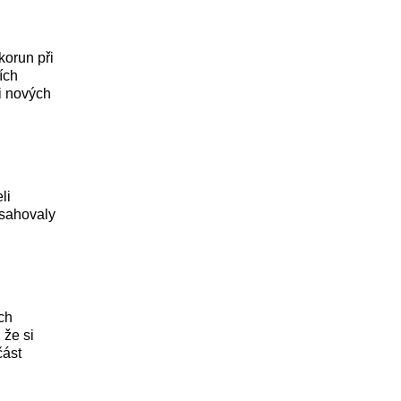
korun při
ích
i nových
li
asahovaly
ých
 že si
část