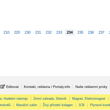
210
220
230
231
232
233
234
235
236
237
Editovat
Kontakt, reklama / Portaly.info
Naše reklamní prvky
na, Hudební nástroje
Zimní zahrada, Skleník
Magnet, Elektromagnet
trokotlů
Masážní salón
Živý přírodní kolagen
JCB
Plynové kond