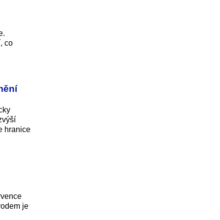
e.
, co
mění
cky
zvýší
e hranice
rvence
vodem je