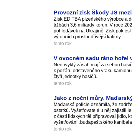
Provozní zisk Škody JS mezir
Zisk EDITBA plzeňského výrobce a dod
tržbách 3,6 miliardy korun. V roce 20
pohledávek na Ukrajině. Zisk poklesl 
výrobních prostor dřívější kalírny
tento rok
V ovocném sadu ráno hořel v
Neobvyklý zásah mají za sebou hasiči
k požáru odstaveného vraku kamionu,
čtyři jednotky hasičů.
tento rok
Jako z noční můry. Maďarský
Maďarská policie oznámila, že zadržela
ostatků. Vyšetřovatelé u něj zajistili 
z částí lidských těl připravoval jídl
vyšetřování „budapešťského kanibala“
tento rok