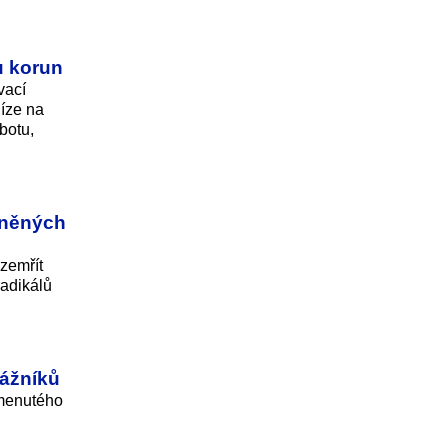
u korun
vací
níze na
botu,
raněných
 zemřít
adikálů
rážníků
omenutého