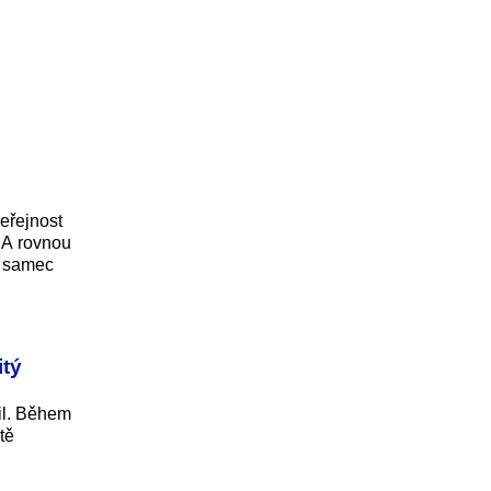
eřejnost
 A rovnou
ý samec
itý
il. Během
tě