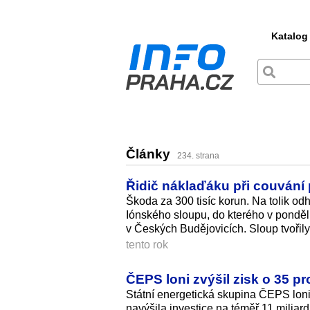
Katalog
Články
234. strana
Řidič náklaďáku při couvání p
Škoda za 300 tisíc korun. Na tolik o
Iónského sloupu, do kterého v ponděl
v Českých Budějovicích. Sloup tvořily
tento rok
ČEPS loni zvýšil zisk o 35 p
Státní energetická skupina ČEPS loni
navýšila investice na téměř 11 miliar