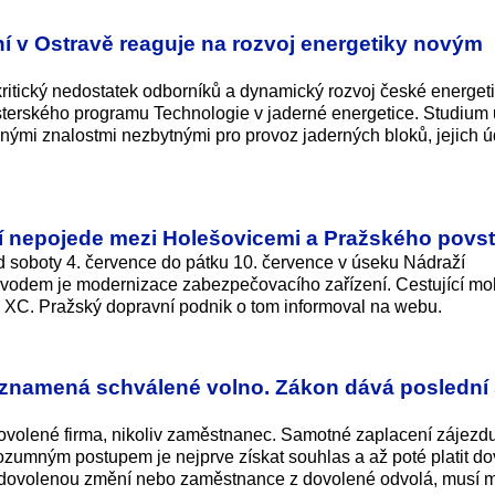
jní v Ostravě reaguje na rozvoj energetiky novým
ritický nedostatek odborníků a dynamický rozvoj české energet
terského programu Technologie v jaderné energetice. Studium 
vanými znalostmi nezbytnými pro provoz jaderných bloků, jejich 
í nepojede mezi Holešovicemi a Pražského povst
 soboty 4. července do pátku 10. července v úseku Nádraží
ůvodem je modernizace zabezpečovacího zařízení. Cestující m
 XC. Pražský dopravní podnik o tom informoval na webu.
eznamená schválené volno. Zákon dává poslední
ovolené firma, nikoliv zaměstnanec. Samotné zaplacení zájezdu
ozumným postupem je nejprve získat souhlas a až poté platit d
 dovolenou změní nebo zaměstnance z dovolené odvolá, musí m