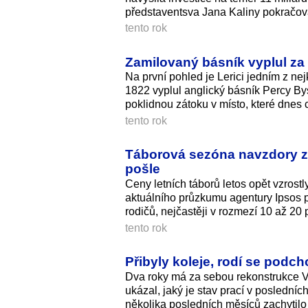
představentsva Jana Kaliny pokračov
tento rok
Zamilovaný básník vyplul za 
Na první pohled je Lerici jedním z ne
1822 vyplul anglický básník Percy Bys
poklidnou zátoku v místo, které dnes c
tento rok
Táborová sezóna navzdory zd
pošle
Ceny letních táborů letos opět vzrostl
aktuálního průzkumu agentury Ipsos 
rodičů, nejčastěji v rozmezí 10 až 20 
tento rok
Přibyly koleje, rodí se podc
Dva roky má za sebou rekonstrukce V
ukázal, jaký je stav prací v poslední
několika posledních měsíců zachytilo