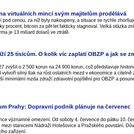
ina virtuálních mincí svým majitelům prodělává
í pod cenou, za níž byly nakoupeny, a situace se rychle zhoršuj
y procent, bitcoin za pět let fakticky stagnoval. Velká otázka zní
rma je 13 miliard dolarů ve ztrátě.
ží 25 tisícům. O kolik víc zaplatí OBZP a jak se z
7 zvýšit o 2 500 korun na 24 900 korun, což představuje histori
vytvoří silný tlak na růst ostatních mezd v ekonomice a citelně 
í minimální mzda zdraží zdravotní pojištění pro OBZP a posun
um Prahy: Dopravní podnik plánuje na červenec
nce významné omezení. Od soboty 4. července do pátku 10. če
u mezi stanicemi Nádraží Holešovice a Pražského povstání. Dů
ho zařízení.