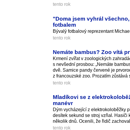
tento rok
"Doma jsem vyhrál všechno, 
fotbalem
Bývalý fotbalový reprezentant Michael
tento rok
Nemáte bambus? Zoo vítá prv
Krmení zvířat v zoologických zahradá
s nevšední prosbou: „Nemáte bambus?!
dvě. Samice pandy červené je prvorod
z francouzské zoo. Prozatím zůstává 
tento rok
Mladíkovi se z elektrokoloběž
manévr
Dým vycházející z elektrokoloběžky p
desítek sekund se stroj vzňal. Hasiči 
několik dnů. Ocenili, že řidič zachov
tento rok