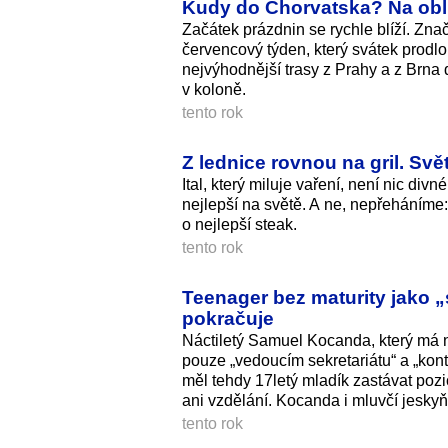
Kudy do Chorvatska? Na oblí
Začátek prázdnin se rychle blíží. Zn
červencový týden, který svátek prodlo
nejvýhodnější trasy z Prahy a z Brna 
v koloně.
tento rok
Z lednice rovnou na gril. Sv
Ital, který miluje vaření, není nic d
nejlepší na světě. A ne, nepřeháním
o nejlepší steak.
tento rok
Teenager bez maturity jako 
pokračuje
Náctiletý Samuel Kocanda, který má n
pouze „vedoucím sekretariátu“ a „kon
měl tehdy 17letý mladík zastávat pozic
ani vzdělání. Kocanda i mluvčí jeskyň
tento rok