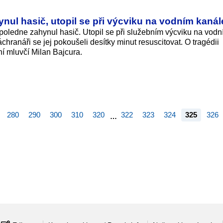
ul hasič, utopil se při výcviku na vodním kanál
oledne zahynul hasič. Utopil se při služebním výcviku na vod
ranáři se jej pokoušeli desítky minut resuscitovat. O tragédii
ní mluvčí Milan Bajcura.
280
290
300
310
320
322
323
324
325
326
…