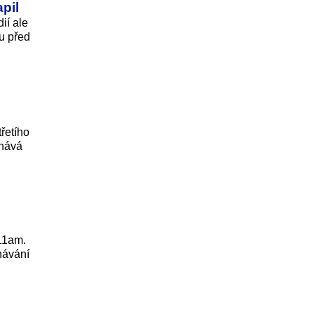
pil
ií ale
nu před
řetího
enává
 11am.
návání