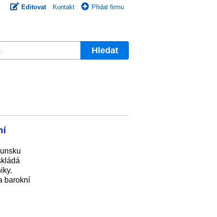
Editovat
Kontakt
Přidat firmu
Hledat
ní
ounsku
skládá
iky.
a barokní