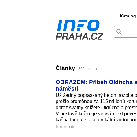
Katalog
Články
325. strana
OBRAZEM: Příběh Oldřicha a
náměstí
Už žádný popraskaný beton, rozbité o
prošlo proměnou za 115 milionů korun
obraz svatby knížete Oldřicha a pros
V postavě kněze je vepsán text pověst
kašna funguje jako unikátní vodní hod
tento rok