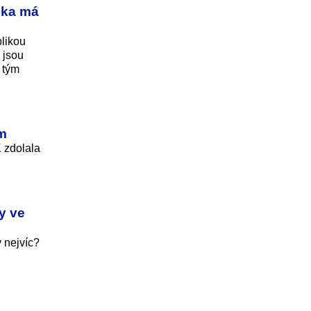
ska má
blikou
 jsou
 tým
em
K zdolala
y ve
 nejvíc?