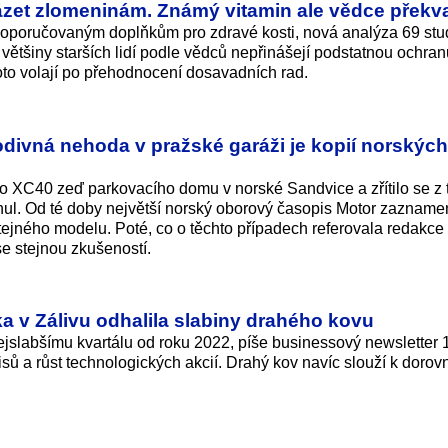
ázet zlomeninám. Známý vitamin ale vědce překva
 doporučovaným doplňkům pro zdravé kosti, nová analýza 69 stud
většiny starších lidí podle vědců nepřinášejí podstatnou ochra
oto volají po přehodnocení dosavadních rad.
divná nehoda v pražské garáži je kopií norských
lvo XC40 zeď parkovacího domu v norské Sandvice a zřítilo se z t
hynul. Od té doby největší norský oborový časopis Motor zaznam
jného modelu. Poté, co o těchto případech referovala redakce
se stejnou zkušeností.
ka v Zálivu odhalila slabiny drahého kovu
nejslabšímu kvartálu od roku 2022, píše businessový newsletter
sů a růst technologických akcií. Drahý kov navíc slouží k dorov