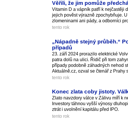
Věřili, že jim pomůže předch
Vitamin D a vápník patří k nejčastěji
jejich pověst výrazně zpochybňuje. U 
zlomeninami ani pády, a odborníci pr
tento rok
„Nápadně stejný průběh.“ Po
případů
23. září 2024 prorazilo elektrické Vo
patra dolů na ulici. Řidič při tom za
případy podobně záhadných nehod ste
Aktuálně.cz, ozval se čtenář z Prahy 
tento rok
Konec zlata coby jistoty. Vál
Zlato navzdory válce v Zálivu míří k 
Investory táhnou vyšší výnosy dluhopi
ztrát i uvolnění kapitálu před IPO.
tento rok