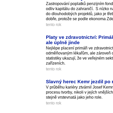
Zastropování poplatků penzijním fond
odliv kapitálu do zahraničí. S nízko
do dlouhodobých projektů, jako je t
dobře, protože se podle ekonoma Z
tento rok
Platy ve zdravotnictví: Primář
ale úplně jinde
Nejlépe placení primáři ve zdravotnict
odměňovaným lékařům, ale zároveň odp
statistiky ukazují, že ve veřejném se
zařízeních.
tento rok
Slavný herec Kemr jezdil po 
V průběhu kariéry ztvárnil Josef Kem
procesu tvorby, nikoli v jejích vnější
stejně vrstevnatá jako jeho role.
tento rok