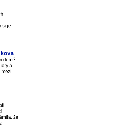
ch
 si je
ánkova
ném domě
iory a
e mezi
pil
í
ámila, že
y.