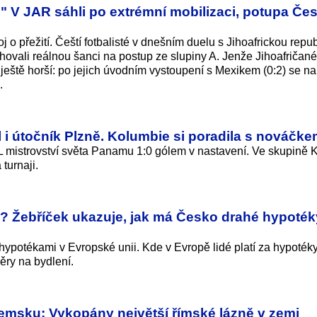
!" V JAR sáhli po extrémní mobilizaci, potupa Če
 o přežití. Čeští fotbalisté v dnešním duelu s Jihoafrickou repu
hovali reálnou šanci na postup ze slupiny A. Jenže Jihoafričané
 ještě horší: po jejich úvodním vystoupení s Mexikem (0:2) se na
.
il i útočník Plzně. Kolumbie si poradila s nováčk
 L mistrovství světa Panamu 1:0 gólem v nastavení. Ve skupině 
turnaji.
? Žebříček ukazuje, jak má Česko drahé hypoték
hypotékami v Evropské unii. Kde v Evropě lidé platí za hypotéky
ěry na bydlení.
emsku: Vykopány největší římské lázně v zemi