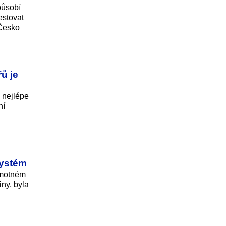
působí
estovat
 Česko
řů je
k nejlépe
ní
systém
amotném
iny, byla