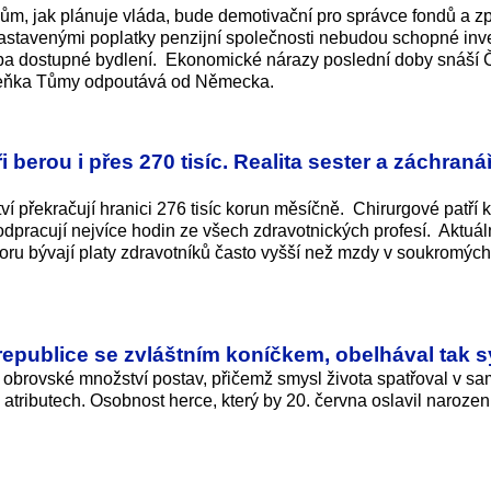
ům, jak plánuje vláda, bude demotivační pro správce fondů a z
 nastavenými poplatky penzijní společnosti nebudou schopné inv
řeba dostupné bydlení. Ekonomické nárazy poslední doby snáší
deňka Tůmy odpoutává od Německa.
i berou i přes 270 tisíc. Realita sester a záchraná
ví překračují hranici 276 tisíc korun měsíčně. Chirurgové patří 
racují nejvíce hodin ze všech zdravotnických profesí. Aktuál
ktoru bývají platy zdravotníků často vyšší než mzdy v soukromých
republice se zvláštním koníčkem, obelhával tak 
r obrovské množství postav, přičemž smysl života spatřoval v s
ch atributech. Osobnost herce, který by 20. června oslavil narozen