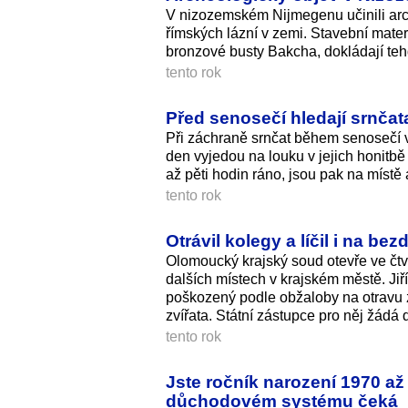
V nizozemském Nijmegenu učinili arc
římských lázní v zemi. Stavební mater
bronzové busty Bakcha, dokládají te
tento rok
Před senosečí hledají srnčata
Při záchraně srnčat během senosečí vy
den vyjedou na louku v jejich honitbě 
až pěti hodin ráno, jsou pak na místě 
tento rok
Otrávil kolegy a líčil i na b
Olomoucký krajský soud otevře ve čtv
dalších místech v krajském městě. Jiří
poškozený podle obžaloby na otravu ze
zvířata. Státní zástupce pro něj žádá d
tento rok
Jste ročník narození 1970 a
důchodovém systému čeká