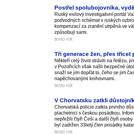
Postřel spolubojovníka, vydělá
Ruský exilový investigativní portál Va
podvodných schémat v ruských ozbrojen
kompenzací za zranění utrpěná ve válc
způsobují sami.
tento rok
Tři generace žen, přes třicet
Někteří celý život strávili na řetězu, 
v Pozořicích však našli bezpečné útoči
snaží se jim dopřát to, čeho se jim ča
napěchovanými knihovnami.
tento rok
V Chorvatsku zatkli důstojní
Chorvatská policie zatkla prvního důs
plachetnici s českou posádkou. Infor
nepřežili čtyři Češi a další čtyři oso
byl zadržen 33letý člen posádky kata
tento rok