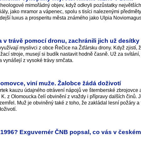
heologové mimořádný objev, když odkryli pozůstatky největšíc
iály, jako mramor a vápenec, spolu s tisíci nalezenými předmět
hdejší luxus a prosperitu města známého jako Ulpia Noviomagus
 v trávě pomocí dronu, zachránili jich už desítky
užívají myslivci z obce Řečice na Žďársku drony. Když zjistí, 
žací stroje, musejí si budík nastavit hodně časně. Už za svítání, 
a vynášejí z vysoké trávy srnčata.
ezdomovce, viní muže. Žalobce žádá doživotí
rtek kauzu údajného otrávení nápojů ve šternberské zbrojovce 
 K. z Olomoucka čelí obvinění z vraždy i přípravy dalších činů. 
mřel. Muž je obviněný také z toho, že zakládal lesní požáry a 
oživotí.
ž 1996? Exguvernér ČNB popsal, co vás v českém