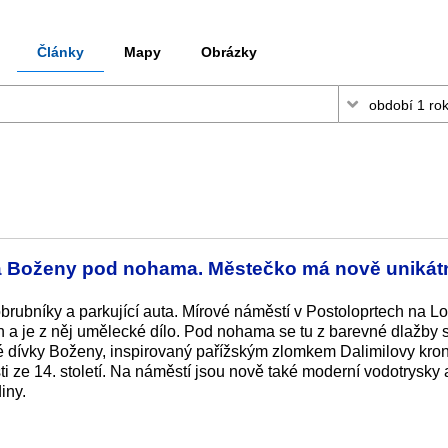
Články
Mapy
Obrázky
 Boženy pod nohama. Městečko má nově unikát
brubníky a parkující auta. Mírové náměstí v Postoloprtech na L
 a je z něj umělecké dílo. Pod nohama se tu z barevné dlažby 
té dívky Boženy, inspirovaný pařížským zlomkem Dalimilovy kron
i ze 14. století. Na náměstí jsou nově také moderní vodotrysky 
iny.