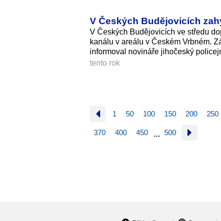
V Českých Budějovicích zahyn
V Českých Budějovicích ve středu dop
kanálu v areálu v Českém Vrbném. Zách
informoval novináře jihočeský policej
tento rok
1
50
100
150
200
250
370
400
450
500
…