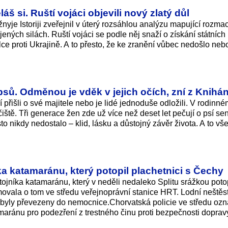
š si. Ruští vojáci objevili nový zlatý důl
žnyje Istoriji zveřejnil v úterý rozsáhlou analýzu mapující rozma
ých silách. Ruští vojáci se podle něj snaží o získání státních
e proti Ukrajině. A to přesto, že ke zranění vůbec nedošlo nebo
 psů. Odměnou je vděk v jejich očích, zní z Knih
jiní přišli o své majitele nebo je lidé jednoduše odložili. V rodin
ště. Tři generace žen zde už více než deset let pečují o psí sen
sto nikdy nedostalo – klid, lásku a důstojný závěr života. A to vš
ka katamaránu, který potopil plachetnici s Čechy
tojníka katamaránu, který v neděli nedaleko Splitu srážkou poto
movala o tom ve středu veřejnoprávní stanice HRT. Lodní neštěst
by byly převezeny do nemocnice.Chor­vatská policie ve středu ozn
maránu pro podezření z trestného činu proti bezpečnosti doprav