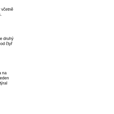
h
y včetně
.
že druhý
od čtyř
a na
Jeden
týral