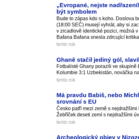
„Evropané, nejste nadřazení
být symbolem
Bude to zápas kdo s koho. Doslova boj
(18:00 SEČ) musejí vyhrát, aby si zac
v zrcadlově identické pozici, možná v
Bafana Bafana snesla zdrcující kritika
tento rok
Ghaně stačil jediný gól, slav
Fotbalisté Ghany porazili ve skupině
Kolumbie 3:1 Uzbekistán, nováčka na 
tento rok
Má pravdu Babiš, nebo Michl
srovnání s EU
Česko patří mezi země s nejdražšími 
Žebříček deseti zemí s nejdražšími úv
tento rok
Archeologický objev v Nizoz