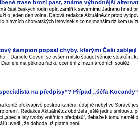
bené trase hrozí past, známe výhodnější alterna
ačná část českých rodin opět zamíří k severnímu Jadranu hned pr
uží o jeden den volna. Datová redakce Aktuálně.cz proto vytipo
do hlavních chorvatských letovisek s co nejmenším rizikem uvíz
ětový šampion popsal chyby, kterými Češi zabíjejí
ivného – Daniele Govoni se ovšem místo špaget věnuje steakům, k
e: Daniele má pěknou řádku ocenění z mezinárodních soutěží
„specialista na předpisy“? Případ „šéfa Kocandy
a kontě překvapivě pestrou kariéru, údajně nebyl ve Správě je
trolorem“. Redakce Aktuálně.cz obdržela ještě jednu smlouvu, p
i „specialisty tvorby vnitřních předpisů“, třebaže k tomu neměl 
ářů uvedli, že dohoda už platná není.