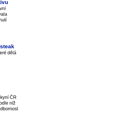
tivu
vní
vala
nutí
 steak
teré dělá
“
skyní ČR
odle níž
odbornost