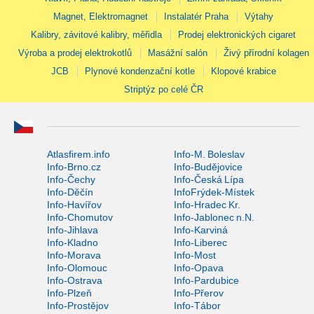
Magnet, Elektromagnet
Instalatér Praha
Výtahy
Kalibry, závitové kalibry, měřidla
Prodej elektronických cigaret
Výroba a prodej elektrokotlů
Masážní salón
Živý přírodní kolagen
JCB
Plynové kondenzační kotle
Klopové krabice
Striptýz po celé ČR
Atlasfirem.info
Info-M. Boleslav
Info-Brno.cz
Info-Budějovice
Info-Čechy
Info-Česká Lípa
Info-Děčín
InfoFrýdek-Místek
Info-Havířov
Info-Hradec Kr.
Info-Chomutov
Info-Jablonec n.N.
Info-Jihlava
Info-Karviná
Info-Kladno
Info-Liberec
Info-Morava
Info-Most
Info-Olomouc
Info-Opava
Info-Ostrava
Info-Pardubice
Info-Plzeň
Info-Přerov
Info-Prostějov
Info-Tábor