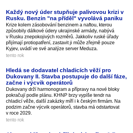
Každý nový úder stupňuje palivovou krizi v
Rusku. Benzin "na příděl" vyvolává paniku
Krize kolem zásobování benzinem a naftou, kterou
způsobily dálkové údery ukrajinské armády, nabývá
v Rusku znepokojivých rozměrů. Jakkoliv ruské úřady
přijímají protiopatření, zastavit ji může zřejmě pouze
Kyjev, uvádí ve své analýze server Meduza.
tento rok
Hledá se dodavatel chladicích věží pro
Dukovany II. Stavba postupuje do další fáze,
začne i výcvik operátorů
Dukovany drží harmonogram a přípravy na nové bloky
pokračují podle plánu. KHNP brzy vypíše tendr na
chladicí věže, další zakázky míří i k českým firmám. Na
podzim začne výcvik operátorů, stavba má odstartovat
v roce 2029.
tento rok