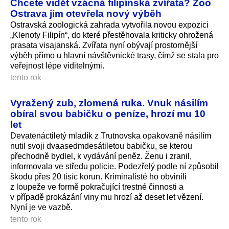
Chcete vidět vzácná filipínská zvířata? Zoo
Ostrava jim otevřela nový výběh
Ostravská zoologická zahrada vytvořila novou expozici
„Klenoty Filipín“, do které přestěhovala kriticky ohrožená
prasata visajanská. Zvířata nyní obývají prostornější
výběh přímo u hlavní návštěvnické trasy, čímž se stala pro
veřejnost lépe viditelnými.
tento rok
Vyražený zub, zlomená ruka. Vnuk násilím
obíral svou babičku o peníze, hrozí mu 10
let
Devatenáctiletý mladík z Trutnovska opakovaně násilím
nutil svoji dvaasedmdesátiletou babičku, se kterou
přechodně bydlel, k vydávání peněz. Ženu i zranil,
informovala ve středu policie. Podezřelý podle ní způsobil
škodu přes 20 tisíc korun. Kriminalisté ho obvinili
z loupeže ve formě pokračující trestné činnosti a
v případě prokázání viny mu hrozí až deset let vězení.
Nyní je ve vazbě.
tento rok