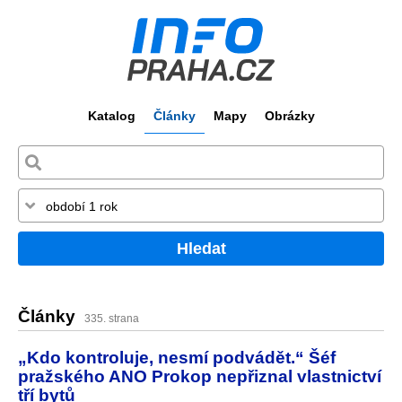
Katalog
Články
Mapy
Obrázky
Hledat
Články
335. strana
„Kdo kontroluje, nesmí podvádět.“ Šéf
pražského ANO Prokop nepřiznal vlastnictví
tří bytů