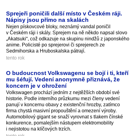
Sprejeři poničili další místo v Českém ráji.
Nápisy jsou přímo na skalách
Nejen pískovcové bloky, neznámý vandal poničil
v Českém ráji i skály. Sprejem na ně někdo napsal slovo
„Akatsuki“, což odkazuje na skupinu nindžů z japonského
anime. Policisté po sprejerovi či sprejerech ze
Sedmihorska a Hruboskalska pátrají.
tento rok
O budoucnost Volkswagenu se bojí i ti, kteří
mu šéfují. Vedení anonymně přiznává, že
koncern je v ohrožení
Volkswagen prochází jedním z nejtěžších období své
historie. Podle interního průzkumu mezi členy vedení
panují v koncernu obavy z existenční hrozby, zatímco
firma chystá masivní propouštění a omezení výroby.
Automobilový gigant se snaží vyrovnat s tlakem čínské
konkurence, pomalejším nástupem elektromobility
i nejistotou na klíčových trzích.
tento rok