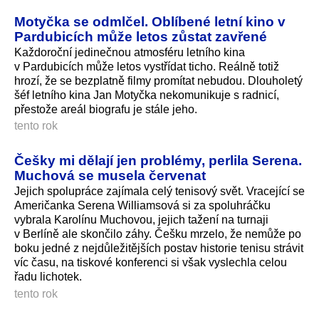
Motyčka se odmlčel. Oblíbené letní kino v
Pardubicích může letos zůstat zavřené
Každoroční jedinečnou atmosféru letního kina
v Pardubicích může letos vystřídat ticho. Reálně totiž
hrozí, že se bezplatně filmy promítat nebudou. Dlouholetý
šéf letního kina Jan Motyčka nekomunikuje s radnicí,
přestože areál biografu je stále jeho.
tento rok
Češky mi dělají jen problémy, perlila Serena.
Muchová se musela červenat
Jejich spolupráce zajímala celý tenisový svět. Vracející se
Američanka Serena Williamsová si za spoluhráčku
vybrala Karolínu Muchovou, jejich tažení na turnaji
v Berlíně ale skončilo záhy. Češku mrzelo, že nemůže po
boku jedné z nejdůležitějších postav historie tenisu strávit
víc času, na tiskové konferenci si však vyslechla celou
řadu lichotek.
tento rok