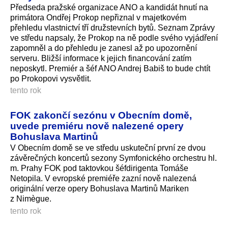
Předseda pražské organizace ANO a kandidát hnutí na
primátora Ondřej Prokop nepřiznal v majetkovém
přehledu vlastnictví tří družstevních bytů. Seznam Zprávy
ve středu napsaly, že Prokop na ně podle svého vyjádření
zapomněl a do přehledu je zanesl až po upozornění
serveru. Bližší informace k jejich financování zatím
neposkytl. Premiér a šéf ANO Andrej Babiš to bude chtít
po Prokopovi vysvětlit.
tento rok
FOK zakončí sezónu v Obecním domě,
uvede premiéru nově nalezené opery
Bohuslava Martinů
V Obecním domě se ve středu uskuteční první ze dvou
závěrečných koncertů sezony Symfonického orchestru hl.
m. Prahy FOK pod taktovkou šéfdirigenta Tomáše
Netopila. V evropské premiéře zazní nově nalezená
originální verze opery Bohuslava Martinů Mariken
z Nimègue.
tento rok