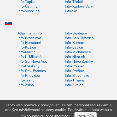
Info-Teplice
Info-Třebíč
Info-Ústí n.L.
Info-Karlovy Vary
Info-Vysočina
InfoZlín
Atlasfiriem.info
Info-Bardejov
Info-Bratislava
Info-Ban. Bystrica
Info-Humenné
Info-Komárno
Info-Košice
Info-Levice
Info-Martin
Info-Michalovce
Info-L. Mikuláš
Info-Nitra.sk
Info-Sp. Nová Ves
Info-Nové Zámky
Info-Piešťany
Info-Poprad
Info-Pov. Bystrica
Info-Prešov
Info-Prievidza
Info-Slovensko
Info-Trenčín
Info-Trnava
Info-Žilina
Info-Zvolen
Tento web používá k poskytování služeb, personalizaci reklam a
analýze návštěvnosti soubory cookie. Používáním tohoto webu s
tím souhlasíte.
Více informací
.
Rozumím