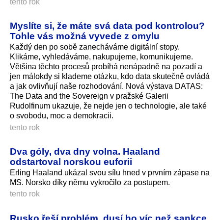
tento rok
Myslíte si, že máte svá data pod kontrolou?
Tohle vás možná vyvede z omylu
Každý den po sobě zanecháváme digitální stopy.
Klikáme, vyhledáváme, nakupujeme, komunikujeme.
Většina těchto procesů probíhá nenápadně na pozadí a
jen málokdy si klademe otázku, kdo data skutečně ovládá
a jak ovlivňují naše rozhodování. Nová výstava DATAS:
The Data and the Sovereign v pražské Galerii
Rudolfinum ukazuje, že nejde jen o technologie, ale také
o svobodu, moc a demokracii.
tento rok
Dva góly, dva dny volna. Haaland
odstartoval norskou euforii
Erling Haaland ukázal svou sílu hned v prvním zápase na
MS. Norsko díky němu vykročilo za postupem.
tento rok
Rusko řeší problém, dusí ho víc než sankce.