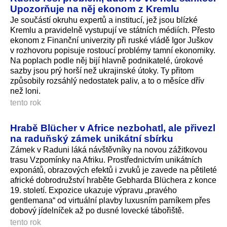
Upozorňuje na něj ekonom z Kremlu
Je součástí okruhu expertů a institucí, jež jsou blízké
Kremlu a pravidelně vystupují ve státních médiích. Přesto
ekonom z Finanční univerzity při ruské vládě Igor Juškov
v rozhovoru popisuje rostoucí problémy tamní ekonomiky.
Na poplach podle něj bijí hlavně podnikatelé, úrokové
sazby jsou prý horší než ukrajinské útoky. Ty přitom
způsobily rozsáhlý nedostatek paliv, a to o měsíce dřív
než loni.
tento rok
Hrabě Blücher v Africe nezbohatl, ale přivezl
na raduňský zámek unikátní sbírku
Zámek v Raduni láká návštěvníky na novou zážitkovou
trasu Vzpomínky na Afriku. Prostřednictvím unikátních
exponátů, obrazových efektů i zvuků je zavede na pětileté
africké dobrodružství hraběte Gebharda Blüchera z konce
19. století. Expozice ukazuje výpravu „pravého
gentlemana“ od virtuální plavby luxusním parníkem přes
dobový jídelníček až po dusné lovecké tábořiště.
tento rok