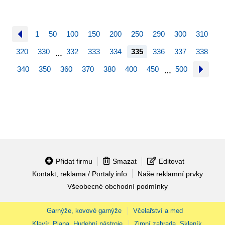
1
50
100
150
200
250
290
300
310
320
330
332
333
334
335
336
337
338
…
340
350
360
370
380
400
450
500
…
Přidat firmu
Smazat
Editovat
Kontakt, reklama / Portaly.info
Naše reklamní prvky
Všeobecné obchodní podmínky
Garnýže, kovové garnýže
Včelařství a med
Klavír, Piana, Hudební nástroje
Zimní zahrada, Skleník