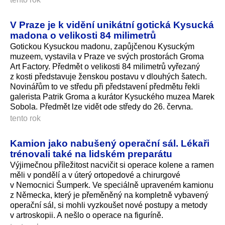
V Praze je k vidění unikátní gotická Kysucká
madona o velikosti 84 milimetrů
Gotickou Kysuckou madonu, zapůjčenou Kysuckým
muzeem, vystavila v Praze ve svých prostorách Groma
Art Factory. Předmět o velikosti 84 milimetrů vyřezaný
z kosti představuje ženskou postavu v dlouhých šatech.
Novinářům to ve středu při představení předmětu řekli
galerista Patrik Groma a kurátor Kysuckého muzea Marek
Sobola. Předmět lze vidět ode středy do 26. června.
tento rok
Kamion jako nabušený operační sál. Lékaři
trénovali také na lidském preparátu
Výjimečnou příležitost nacvičit si operace kolene a ramen
měli v pondělí a v úterý ortopedové a chirurgové
v Nemocnici Šumperk. Ve speciálně upraveném kamionu
z Německa, který je přeměněný na kompletně vybavený
operační sál, si mohli vyzkoušet nové postupy a metody
v artroskopii. A nešlo o operace na figuríně.