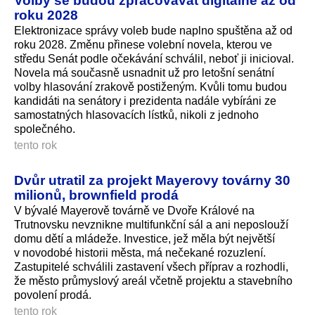
Volby se budou zpracovávat digitálně až od
roku 2028
Elektronizace správy voleb bude naplno spuštěna až od
roku 2028. Změnu přinese volební novela, kterou ve
středu Senát podle očekávání schválil, neboť ji inicioval.
Novela má současně usnadnit už pro letošní senátní
volby hlasování zrakově postiženým. Kvůli tomu budou
kandidáti na senátory i prezidenta nadále vybíráni ze
samostatných hlasovacích lístků, nikoli z jednoho
společného.
tento rok
Dvůr utratil za projekt Mayerovy továrny 30
milionů, brownfield prodá
V bývalé Mayerově továrně ve Dvoře Králové na
Trutnovsku nevznikne multifunkční sál a ani neposlouží
domu dětí a mládeže. Investice, jež měla být největší
v novodobé historii města, má nečekané rozuzlení.
Zastupitelé schválili zastavení všech příprav a rozhodli,
že město průmyslový areál včetně projektu a stavebního
povolení prodá.
tento rok