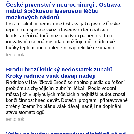
České prvenství v neurochirurgii: Ostrava
nabízí špičkovou laserovou léčbu
mozkových nádorů
Lékaři Fakultní nemocnice Ostrava jako první v České
republice úspěšně využili laserovou termoablaci
k odstranění nádorů mozku u dvou pacientek. Tato
inovativní a šetrná metoda umožňuje ničit nádorové
buňky teplem pod dohledem magnetické rezonance.
tento rok
Brodu hrozí kritický nedostatek zubařů.
Kroky radnice však dávají naději
Radnice v Havlíčkově Brodě se naplno pustila do řešení
problému s chybějícími zubními lékaři. Podle vedení
města jich v uplynulých měsících a nejbližší budoucnosti
končí činnost hned devět. Dotační program i připravované
změny územního plánu však dávají naději na doplnění
stavu stomatologů.
tento rok