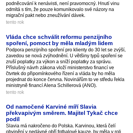
podněcování k nenávisti, není pravomocný. Hnutí vinu
odmítá s tím, že pouze komunikovalo své názory na
migrační pakt nebo zneužívání dávek.
tento rok
Vláda chce schválit reformu penzijního
spoření, pomoct by měla mladým lidem
Podpora penzijního spoření pro klienty do 30 let se zvýší,
zavedou se nová zvýhodnění. U většiny typů spoření se
zruší poplatky za výkon a sníží poplatky za správu.
Příslušný návrh zákona vloží ministerstvo financí ve
čtvrtek do připomínkového řízení a vláda by ho měla
projednat do konce června. Novinářům to ve středu řekla
ministryně financí Alena Schillerová (ANO).
tento rok
Od namočené Karviné míří Slavia
překvapivým směrem. Majitel Tykač chce
podíl
Slavia má nakročeno do Polska. Karvinou, která čelí
obvinění v nedávné obří fotbalové kauze, by měla v roli