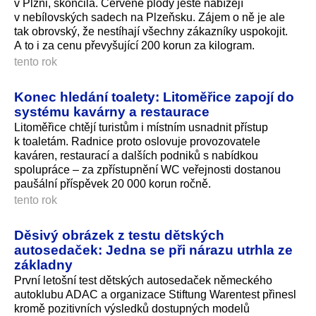
v Plzni, skončila. Červené plody ještě nabízejí
v nebílovských sadech na Plzeňsku. Zájem o ně je ale
tak obrovský, že nestíhají všechny zákazníky uspokojit.
A to i za cenu převyšující 200 korun za kilogram.
tento rok
Konec hledání toalety: Litoměřice zapojí do
systému kavárny a restaurace
Litoměřice chtějí turistům i místním usnadnit přístup
k toaletám. Radnice proto oslovuje provozovatele
kaváren, restaurací a dalších podniků s nabídkou
spolupráce – za zpřístupnění WC veřejnosti dostanou
paušální příspěvek 20 000 korun ročně.
tento rok
Děsivý obrázek z testu dětských
autosedaček: Jedna se při nárazu utrhla ze
základny
První letošní test dětských autosedaček německého
autoklubu ADAC a organizace Stiftung Warentest přinesl
kromě pozitivních výsledků dostupných modelů