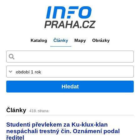
Katalog
Články
Mapy
Obrázky
Hledat
Články
418. strana
Studenti převlekem za Ku-klux-klan
nespáchali trestný čin. Oznámení podal
ředitel