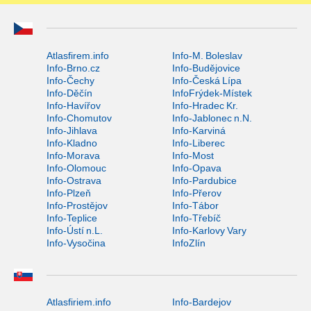
Atlasfirem.info
Info-M. Boleslav
Info-Brno.cz
Info-Budějovice
Info-Čechy
Info-Česká Lípa
Info-Děčín
InfoFrýdek-Místek
Info-Havířov
Info-Hradec Kr.
Info-Chomutov
Info-Jablonec n.N.
Info-Jihlava
Info-Karviná
Info-Kladno
Info-Liberec
Info-Morava
Info-Most
Info-Olomouc
Info-Opava
Info-Ostrava
Info-Pardubice
Info-Plzeň
Info-Přerov
Info-Prostějov
Info-Tábor
Info-Teplice
Info-Třebíč
Info-Ústí n.L.
Info-Karlovy Vary
Info-Vysočina
InfoZlín
Atlasfiriem.info
Info-Bardejov