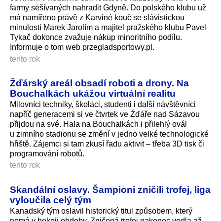
farmy sešívaných nahradit Gdyně. Do polského klubu už
má namířeno právě z Karviné kouč se slávistickou
minulostí Marek Jarolím a majitel pražského klubu Pavel
Tykač dokonce zvažuje nákup minoritního podílu.
Informuje o tom web przegladsporto­wy.pl.
tento rok
Žďárský areál obsadí roboti a drony. Na
Bouchalkách ukážou virtuální realitu
Milovníci techniky, školáci, studenti i další návštěvníci
napříč generacemi si ve čtvrtek ve Žďáře nad Sázavou
přijdou na své. Hala na Bouchalkách i přilehlý ovál
u zimního stadionu se změní v jedno velké technologické
hřiště. Zájemci si tam zkusí řadu aktivit – třeba 3D tisk či
programování robotů.
tento rok
Skandální oslavy. Šampioni zničili trofej, liga
vyloučila celý tým
Kanadský tým oslavil historický titul způsobem, který
nemá v hokeji obdoby. Zničená trofej nakonec vedla až