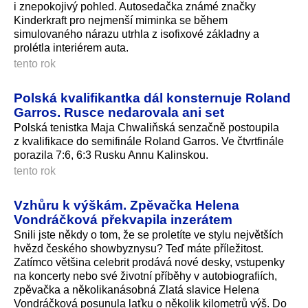
i znepokojivý pohled. Autosedačka známé značky
Kinderkraft pro nejmenší miminka se během
simulovaného nárazu utrhla z isofixové základny a
prolétla interiérem auta.
tento rok
Polská kvalifikantka dál konsternuje Roland
Garros. Rusce nedarovala ani set
Polská tenistka Maja Chwaliňská senzačně postoupila
z kvalifikace do semifinále Roland Garros. Ve čtvrtfinále
porazila 7:6, 6:3 Rusku Annu Kalinskou.
tento rok
Vzhůru k výškám. Zpěvačka Helena
Vondráčková překvapila inzerátem
Snili jste někdy o tom, že se proletíte ve stylu největších
hvězd českého showbyznysu? Teď máte příležitost.
Zatímco většina celebrit prodává nové desky, vstupenky
na koncerty nebo své životní příběhy v autobiografiích,
zpěvačka a několikanásobná Zlatá slavice Helena
Vondráčková posunula laťku o několik kilometrů výš. Do