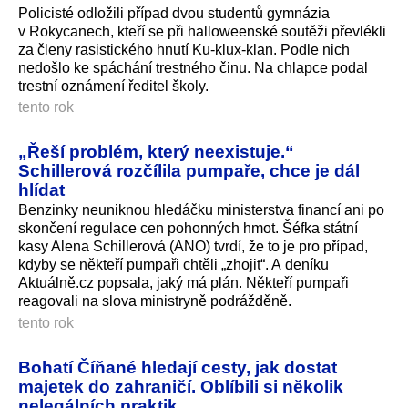
Policisté odložili případ dvou studentů gymnázia
v Rokycanech, kteří se při halloweenské soutěži převlékli
za členy rasistického hnutí Ku-klux-klan. Podle nich
nedošlo ke spáchání trestného činu. Na chlapce podal
trestní oznámení ředitel školy.
tento rok
„Řeší problém, který neexistuje.“
Schillerová rozčílila pumpaře, chce je dál
hlídat
Benzinky neuniknou hledáčku ministerstva financí ani po
skončení regulace cen pohonných hmot. Šéfka státní
kasy Alena Schillerová (ANO) tvrdí, že to je pro případ,
kdyby se někteří pumpaři chtěli „zhojit“. A deníku
Aktuálně.cz popsala, jaký má plán. Někteří pumpaři
reagovali na slova ministryně podrážděně.
tento rok
Bohatí Číňané hledají cesty, jak dostat
majetek do zahraničí. Oblíbili si několik
nelegálních praktik