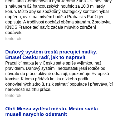
něm Jana Černochová a nyní Jaromír Zůna – si neví rady
s nákupem 62 francouzských houfnic za 10,3 miliardy
korun. Místo aby se zpožděný strategický kontrakt hýbal
dopředu, uvízl na mrtvém bodě a Praha si s Paříží jen
dopisuje. A trpělivost dochází oběma stranám. Zbrojovka
KNDS France teď navíc začala mluvit o zdražení
dodávek.
tento rok
Daňový systém trestá pracující matky.
Brusel Česku radí, jak to napravit
Pracující matka je v Česku stále spíše výjimkou než
pravidlem. Daňový systém i nedostatek jeslí rodiče od
návratu do práce aktivně odrazují, upozorňuje Evropská
komise. K tomu přidává kritiku nízkého podílu
obnovitelných zdrojů, rizik stárnutí populace i přetrvávající
nerovnosti na trhu práce.
tento rok
Obří Messi vyděsil město. Mistra světa
museli narychlo odstranit