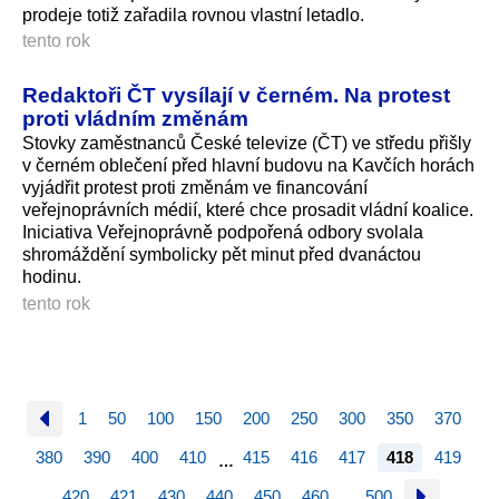
prodeje totiž zařadila rovnou vlastní letadlo.
tento rok
Redaktoři ČT vysílají v černém. Na protest
proti vládním změnám
Stovky zaměstnanců České televize (ČT) ve středu přišly
v černém oblečení před hlavní budovu na Kavčích horách
vyjádřit protest proti změnám ve financování
veřejnoprávních médií, které chce prosadit vládní koalice.
Iniciativa Veřejnoprávně podpořená odbory svolala
shromáždění symbolicky pět minut před dvanáctou
hodinu.
tento rok
1
50
100
150
200
250
300
350
370
380
390
400
410
415
416
417
418
419
…
420
421
430
440
450
460
500