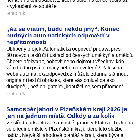
k vyloučení ze soutěže.
tento rok
„Až se vrátím, budu někdo jiný“. Konec
nudných automatických odpovědí v
nepřítomnosti
Oblíbený projekt Automatická odpověď přidává přes
30 nových textů či ilustrací od českých umělkyň a umělců.
Chcete překvapit, pobavit nebo dojmout všechny, kdo
vám budou psát e-maily během dovolené? Pak si na
webu automatickaod­poved.cz můžete zdarma stáhnout
originální text či obrázek, které vás omluví daleko
důvtipněji, než obligátním „bohužel nejsem přítomen“.
tento rok
Samosběr jahod v Plzeňském kraji 2026 je
jen na jednom místě. Odkdy a za kolik
Ve středu odstartoval samosběr jahod v Klatovech. Jedná
se o jediné místo v Plzeňském kraji, které tuto službu
nabízí. Největší jahodová plantáž v kraji, která bývala