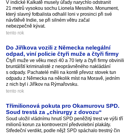
V indické Kalkatě musely úřady narychlo odstranit
21 metrů vysokou sochu Lionela Messiho. Monument,
který slavný fotbalista odhalil loni v prosinci při své
návštěvě Indie, se při silném větru začal
nebezpečně kývat.
tento rok
Do Jiříkova vozili z Německa nelegální
odpad, viní policie čtyři muže a čtyři firmy
Čtyři muže ve věku mezi 40 a 70 lety a čtyři firmy obvinili
bruntálští kriminalisté z neoprávněného nakládání
s odpady. Pachatelé měli na kontě převoz stovek tun
odpadu z Německa na několik míst na Moravě, jedním
z nich byl i Jiříkov na Rýmařovsku.
tento rok
Třímilionová pokuta pro Okamurovu SPD.
Soud trestá za „chirurgy z dovozu“
Soud uložil vládnímu hnutí SPD peněžitý trest ve výši tří
milionů korun za kontroverzní předvolební plakáty.
Středeční verdikt, podle nějž SPD spáchalo trestný čin