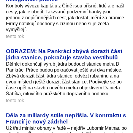
Kontroly vývozu kapitálu z Číně jsou přísné, lidé ale našli
cesty, jak je obejít. Takzvané podzemní banky jsou
jednou z nejúčinnějších cest, jak dostat jmění za hranice.
Firmy nafukují obchody s cizinou nebo si je zcela
vymýšlejí.
tento rok
OBRAZEM: Na Pankráci zbývá dorazit část
jádra stanice, pokračuje stavba vestibulů
Dělníci dokončují výrub jádra budoucí stanice metra D
Pankrác. Práce budou pokračovat ještě asi dva měsíce.
Zbývá dorazit část jádra stanice, odvézt rubaninu a na
dvou místech ještě dorazit část stanice. Podívejte se po
čase opět na stavbu nového metra objektivem Daniela
Šabíka, mluvčího pražského dopravního podniku.
tento rok
Děla za miliardy stále nepřišla. V kontraktu s
Francií je nový zádrhel
Už třetí ministr obrany v řadě – nejdřív Lubomír Metnar, po