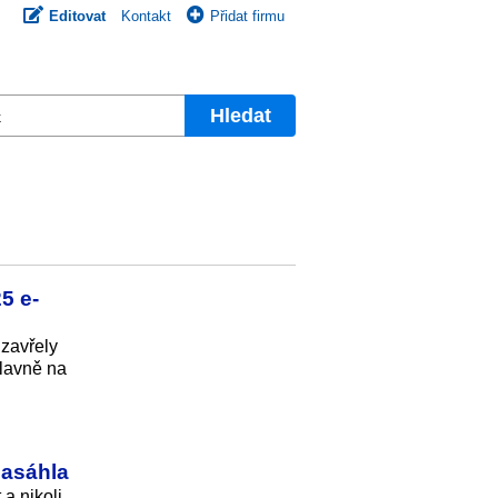
Editovat
Kontakt
Přidat firmu
Hledat
5 e-
uzavřely
hlavně na
zasáhla
a nikoli