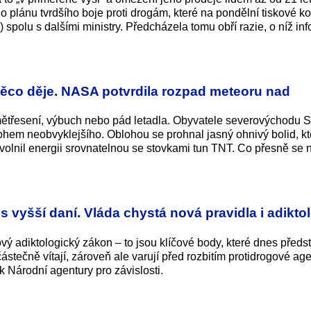
o plánu tvrdšího boje proti drogám, které na pondělní tiskové k
 spolu s dalšími ministry. Předcházela tomu obří razie, o níž in
něco děje. NASA potvrdila rozpad meteoru nad
emětřesení, výbuch nebo pád letadla. Obyvatele severovýchodu 
ohem neobvyklejšího. Oblohou se prohnal jasný ohnivý bolid, kt
uvolnil energii srovnatelnou se stovkami tun TNT. Co přesně se
a s vyšší daní. Vláda chystá nová pravidla i adikto
ový adiktologický zákon – to jsou klíčové body, které dnes předst
y částečně vítají, zároveň ale varují před rozbitím protidrogové a
ik Národní agentury pro závislosti.