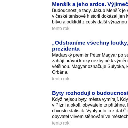
Menšík a jeho srdce. Výjimeč
Budoucnost je tady. Jakub Menšík je 
v české tenisové historii dokázal jen 
bitvu a odklidil z cesty další výrazno
tento rok
„Odstraníme všechny loutky,
prezidenta
Maďarský premiér Péter Magyar po se
zahájí právní kroky nezbytné k výměn
většinou. Magyar označuje Sulyoka, kt
Orbána.
tento rok
Byty rozhodují o budoucnosti 
Když nejsou byty, města vymírají. Kdy
v Plzni a okolí, obyvatele to přitáhn
chvostu statistik. Vyplynulo to z dat Č
obyvatel vlivem stěhování ve městech
tento rok