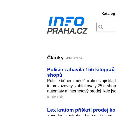
Katalog
Články
439. strana
Policie zabavila 155 kilograů
shopů
Policie během měsíční akce zajistila
tři provozovny, zablokovaly 25 e-shop
automaty a internetový prodej, kde js
tento rok
Lex kratom přiškrtí prodej ko
Zavedení spotřební daně na kratom, a 