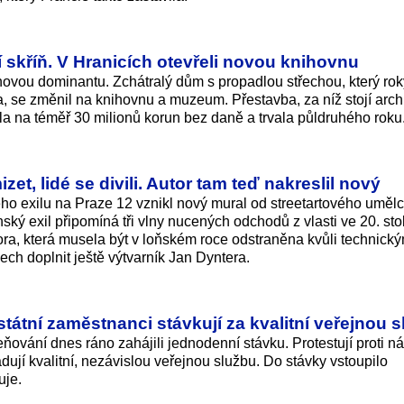
í skříň. V Hranicích otevřeli novou knihovnu
vou dominantu. Zchátralý dům s propadlou střechou, který rok
, se změnil na knihovnu a muzeum. Přestavba, za níž stojí archi
la na téměř 30 milionů korun bez daně a trvala půldruhého roku
t, lidé se divili. Autor tam teď nakreslil nový
ho exilu na Praze 12 vznikl nový mural od streetartového uměl
 exil připomíná tři vlny nucených odchodů z vlasti ve 20. stol
ra, která musela být v loňském roce odstraněna kvůli technick
ech doplnit ještě výtvarník Jan Dyntera.
státní zaměstnanci stávkují za kvalitní veřejnou 
eňování dnes ráno zahájili jednodenní stávku. Protestují proti n
dují kvalitní, nezávislou veřejnou službu. Do stávky vstoupilo
uje.