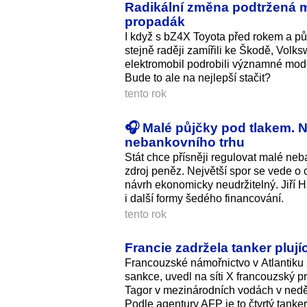
Radikální změna podtržená m
propadák
I když s bZ4X Toyota před rokem a půl
stejně raději zamířili ke Škodě, Volk
elektromobil podrobili významné moder
Bude to ale na nejlepší stačit?
tento rok
🎧 Malé půjčky pod tlakem. N
nebankovního trhu
Stát chce přísněji regulovat malé neban
zdroj peněz. Největší spor se vede o
návrh ekonomicky neudržitelný. Jiří H
i další formy šedého financování.
tento rok
Francie zadržela tanker pluj
Francouzské námořnictvo v Atlantiku z
sankce, uvedl na síti X francouzský
Tagor v mezinárodních vodách v neděl
Podle agentury AFP je to čtvrtý tanker,