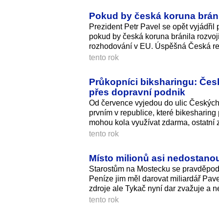
Pokud by česká koruna bránil
Prezident Petr Pavel se opět vyjádřil 
pokud by česká koruna bránila rozvoji
rozhodování v EU. Úspěšná Česká rep
tento rok
Průkopníci biksharingu: Česk
přes dopravní podnik
Od července vyjedou do ulic Českých 
prvním v republice, které bikesharing
mohou kola využívat zdarma, ostatní z
tento rok
Místo milionů asi nedostano
Starostům na Mostecku se pravděpodo
Peníze jim měl darovat miliardář Pav
zdroje ale Tykač nyní dar zvažuje a n
tento rok