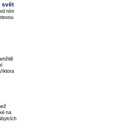
 svět
řed ním
setovou
amžitě
ní
Viktora
než
aké na
úbytcích