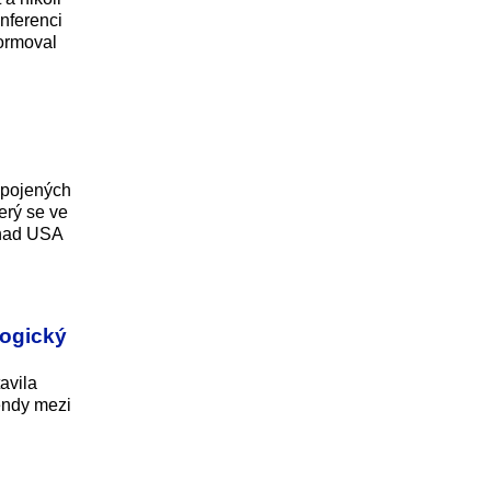
onferenci
formoval
Spojených
erý se ve
 nad USA
logický
avila
gendy mezi