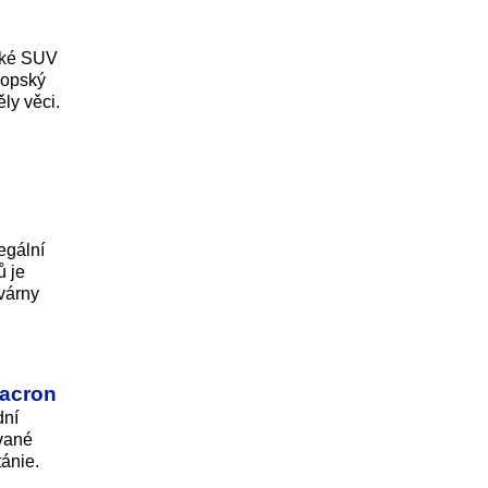
ické SUV
ropský
ly věci.
legální
ů je
avárny
Macron
dní
zvané
ánie.