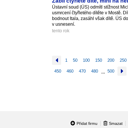
Zabil čtyřleté dítě, mířil na
Ústavní soud (ÚS) odmítl stížnost Mic
usmrcení čtyřletého dítěte v Mostě. Dít
bodnout Itala, zasáhl však dítě. ÚS do
v usnesení.
tento rok
1
50
100
150
200
250
450
460
470
480
500
…
Přidat firmu
Smazat