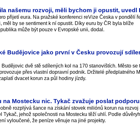
a našemu rozvoji, měli bychom ji opustit, uvedl
pro přijetí eura. Na pražské konferenci reVize Česka v pondělí ře
, měl by se sentiment k ní opustit. Díky euru by ČR byla blíže
ublika může být pouze v Evropské unii, dodal.
é Budějovice jako první v Česku provozují sdíle
Budějovic dvě stě sdílených kol na 170 stanovištích. Město se 
 provozuje přes vlastní dopravní podnik. Držitelé předplatného
aplatí dvacet korun za půl hodiny jízdy.
u na Mostecku nic. Tykač zvažuje poslat podporu
bně rozplývá šance na získání stovek miliónů korun na rozvoj 
el Tykač, jehož společnosti na Mostecku těží uhlí. Podle důvěr
ení vyloučené, že peníze věnuje na jiné projekty.