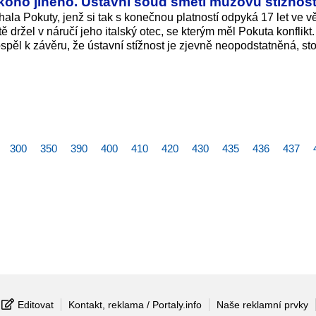
 někoho jiného. Ústavní soud smetl mužovu stížnos
hala Pokuty, jenž si tak s konečnou platností odpyká 17 let ve v
ě držel v náručí jeho italský otec, se kterým měl Pokuta konflikt.
spěl k závěru, že ústavní stížnost je zjevně neopodstatněná, sto
300
350
390
400
410
420
430
435
436
437
Editovat
Kontakt, reklama / Portaly.info
Naše reklamní prvky