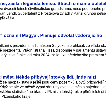
né, žasla i legenda tenisu. Strach o mámu obletěl
ve dvaceti letech čtvrtfinalistou grandslamu, něco podobného p
Ivan Lendl. Supertalent z Prostějova zvládl v Paříži druhou pěti
u překážku.
“ oznámil Magyar. Plánuje odvolat vzdorujícího
tkání s prezidentem Tamásem Sulyokem prohlásil, že vláda ok
ě prezidenta. Vládní strana Tisza disponuje v parlamentu ústav
erý je ve funkci od roku 2024, za loutku předchozího premiéra 
měst. Někde přibývají stovky lidí, jinde mizí
ž se naopak staví a ještě jsou ceny pozemků a bytů příznivější 
e. Když se ale ve městě vyprázdní ubytovna, je město najednou t
eského statistického úřadu v Plzni za loňský rok o přírůstcích či 
 Plzeňského kraje.