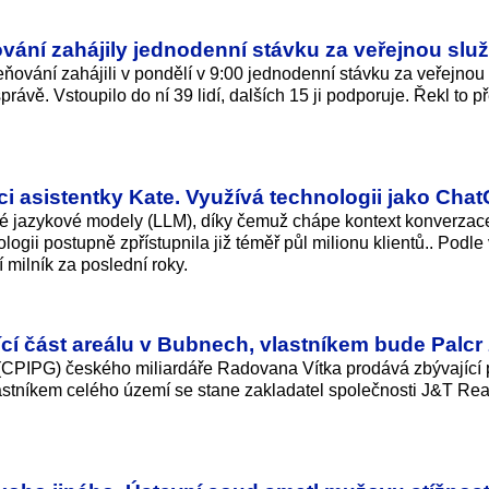
vání zahájily jednodenní stávku za veřejnou slu
eňování zahájili v pondělí v 9:00 jednodenní stávku za veřejnou
právě. Vstoupilo do ní 39 lidí, dalších 15 ji podporuje. Řekl to p
 asistentky Kate. Využívá technologii jako Cha
lké jazykové modely (LLM), díky čemuž chápe kontext konverzac
ii postupně zpřístupnila již téměř půl milionu klientů.. Podle
 milník za poslední roky.
ící část areálu v Bubnech, vlastníkem bude Palcr
 (CPIPG) českého miliardáře Radovana Vítka prodává zbývající 
stníkem celého území se stane zakladatel společnosti J&T Rea