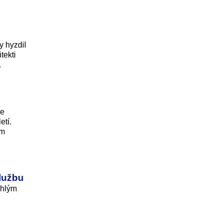
y hyzdil
tekti
.
ce
etí.
ým
službu
áhlým