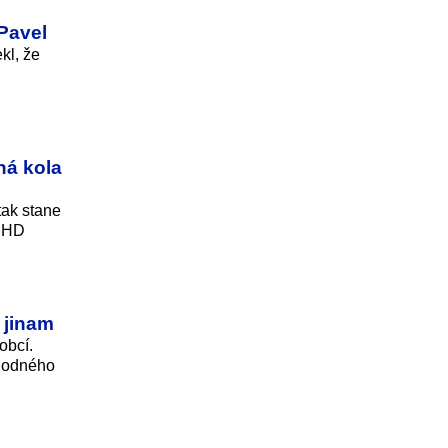
 Pavel
kl, že
ná kola
tak stane
 MHD
 jinam
obcí.
yhodného