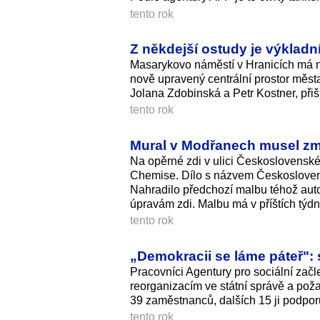
tento rok
Z někdejší ostudy je výkladn
Masarykovo náměstí v Hranicích má no
nově upravený centrální prostor města
Jolana Zdobinská a Petr Kostner, přiš
tento rok
Mural v Modřanech musel zmize
Na opěrné zdi v ulici Československé
Chemise. Dílo s názvem Československý
Nahradilo předchozí malbu téhož auto
úpravám zdi. Malbu má v příštích týdn
tento rok
„Demokracii se láme páteř": 
Pracovníci Agentury pro sociální začl
reorganizacím ve státní správě a poža
39 zaměstnanců, dalších 15 ji podpor
tento rok