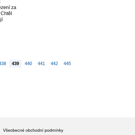
t
ězení za
 Chtěl
jí
438
439
440
441
442
445
Všeobecné obchodní podmínky