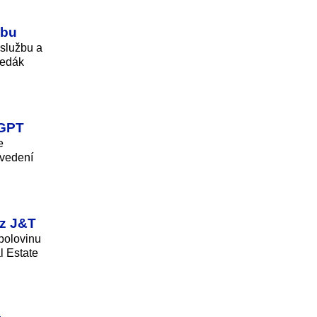
žbu
 službu a
ředák
tGPT
e
 vedení
 z J&T
polovinu
l Estate