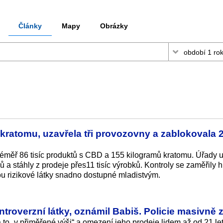
Články
Mapy
Obrázky
 kratomu, uzavřela tři provozovny a zablokovala 2
 téměř 86 tisíc produktů s CBD a 155 kilogramů kratomu. Úřady 
ů a stáhly z prodeje přes11 tisíc výrobků. Kontroly se zaměřily 
ou rizikové látky snadno dostupné mladistvým.
ntroverzní látky, oznámil Babiš. Policie masivně 
to „v přiměřené výši“ a omezení jeho prodeje lidem až od 21 let 