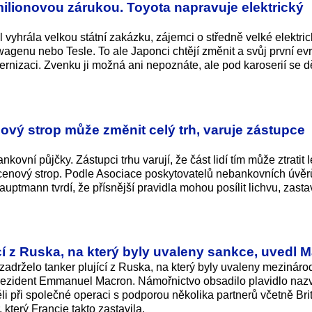
ilionovou zárukou. Toyota napravuje elektrický
 vyhrála velkou státní zakázku, zájemci o středně velké elektr
swagenu nebo Tesle. To ale Japonci chtějí změnit a svůj první ev
nizaci. Zvenku ji možná ani nepoznáte, ale pod karoserií se dě
ový strop může změnit celý trh, varuje zástupce
kovní půjčky. Zástupci trhu varují, že část lidí tím může ztratit 
 cenový strop. Podle Asociace poskytovatelů nebankovních úvěr
auptmann tvrdí, že přísnější pravidla mohou posílit lichvu, zast
ící z Ruska, na který byly uvaleny sankce, uvedl 
adrželo tanker plující z Ruska, na který byly uvaleny mezináro
 prezident Emmanuel Macron. Námořnictvo obsadilo plavidlo na
i při společné operaci s podporou několika partnerů včetně Brit
 který Francie takto zastavila.