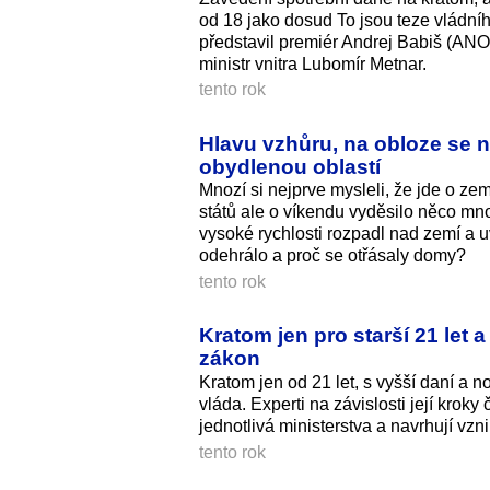
od 18 jako dosud To jsou teze vládníh
představil premiér Andrej Babiš (ANO)
ministr vnitra Lubomír Metnar.
tento rok
Hlavu vzhůru, na obloze se 
obydlenou oblastí
Mnozí si nejprve mysleli, že jde o z
států ale o víkendu vyděsilo něco mn
vysoké rychlosti rozpadl nad zemí a 
odehrálo a proč se otřásaly domy?
tento rok
Kratom jen pro starší 21 let 
zákon
Kratom jen od 21 let, s vyšší daní a n
vláda. Experti na závislosti její krok
jednotlivá ministerstva a navrhují vzn
tento rok