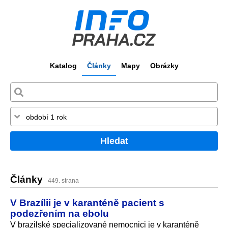
Katalog
Články
Mapy
Obrázky
Hledat
Články
449. strana
V Brazílii je v karanténě pacient s
podezřením na ebolu
V brazilské specializované nemocnici je v karanténě