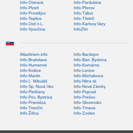
Info-Ostrava
Info-Pardubice
Info-Plzeň
Info-Přerov
Info-Prostějov
Info-Tábor
Info-Teplice
Info-Třebíč
Info-Ústí n.L.
Info-Karlovy Vary
Info-Vysočina
InfoZlín
Atlasfiriem.info
Info-Bardejov
Info-Bratislava
Info-Ban. Bystrica
Info-Humenné
Info-Komárno
Info-Košice
Info-Levice
Info-Martin
Info-Michalovce
Info-L. Mikuláš
Info-Nitra.sk
Info-Sp. Nová Ves
Info-Nové Zámky
Info-Piešťany
Info-Poprad
Info-Pov. Bystrica
Info-Prešov
Info-Prievidza
Info-Slovensko
Info-Trenčín
Info-Trnava
Info-Žilina
Info-Zvolen