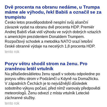
Dvě procenta na obranu nedáme, u Trumpa
máme ale výhodu, řekl Babiš a označil se za
trumpistu
Česko letos pravděpodobně nesplní svůj alianční
závazek vydat na obranu dvě procenta HDP. Premiér
Andrej Babiš však vidí výhodu ve svých dobrých vztazích
s americkým prezidentem Donaldem Trumpem.
Rozpočtový schodek a metodika NATO srazí letošní
české obranné výdaje na necelých 1,8 procenta HDP.
tento rok
Poryv větru shodil strom na ženu. Pro
zraněnou letěl vrtulník
Na pětašedesátiletou ženu spadl v sobotu odpoledne po
poryvu větru strom v Podzámčí u Kdyně na Domažlicku.
V západních Čechách je to nejvážnější důsledek
sobotního výkyvu počasí, před nímž varovaly předpovědi
meteorologů. Ženu odvezl z místa vrtulník Letecké
záchranné služby.
tento rok