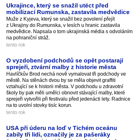
Ukrajince, který se snažil utéct před
mobilizací Rumunska, zastavila medvědice
Muže z Kyjeva, který se snažil bez povolení přejít
z Ukrajiny do Rumunska, v lesích u hranic zastavila
medvědice. Napsala o tom ukrajinská média s odvoláním
na pohraniční stráž.
tento rok
O vyzdobení podchodů se opět postarají
sprejeři, ztvární malby z historie města
Havlíčkův Brod nechá nově vymalovat tři podchody ve
městě. Na stěnách dvou by se měla objevit graffiti
vztahující se k historii města. V podchodu u zdravotní
školy by pak měli umělci obnovit stávající malby, které
sprejeři vytvořili při festivalu před jedenácti lety. Radnice
na to uvolní stovky tisíc korun.
tento rok
USA při úderu na loď v Tichém oceánu
zabily tři lidi, označily je za pašeráky