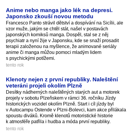
Anime nebo manga jako lék na depresi.
Japonsko zkouší novou metodu
Francesco Panto strávil dětství a dospívání na Sicílii, ale
vzor muže, jakým se chtěl stát, našel v postavách
japonských komiksů manga. Dospěl, stal se z něj
psychiatr a nyní žije v Japonsku, kde se snaží prosadit
terapii založenou na myšlence, že animované seriály
anime či manga můžou pomoci mladým lidem
s psychickými potížemi.
tento rok
Klenoty nejen z první republiky. Naleštění
veteráni projeli okolím Plzně
Desítky nádherných naleštěných starých aut a motorek
projely v sobotu Plzeňskem v rámci 36. ročníku Jízdy
historických vozidel okolím Plzně. Start i cíl jízdy byl
v Autocampu Ostende v Plzni-Bolevci, kam akce přilákala
spoustu diváků. Kromě klenotů motoristické historie
k atmosféře patřila i hudba a móda první republiky.
tento rok