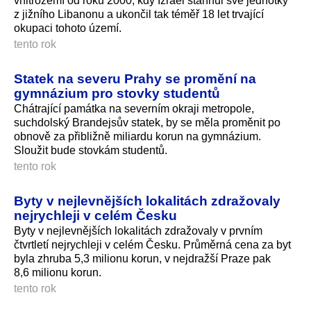
vnitrozemí od roku 2000, kdy Izrael stáhnul své jednotky
z jižního Libanonu a ukončil tak téměř 18 let trvající
okupaci tohoto území.
tento rok
Statek na severu Prahy se promění na
gymnázium pro stovky studentů
Chátrající památka na severním okraji metropole,
suchdolský Brandejsův statek, by se měla proměnit po
obnově za přibližně miliardu korun na gymnázium.
Sloužit bude stovkám studentů.
tento rok
Byty v nejlevnějších lokalitách zdražovaly
nejrychleji v celém Česku
Byty v nejlevnějších lokalitách zdražovaly v prvním
čtvrtletí nejrychleji v celém Česku. Průměrná cena za byt
byla zhruba 5,3 milionu korun, v nejdražší Praze pak
8,6 milionu korun.
tento rok