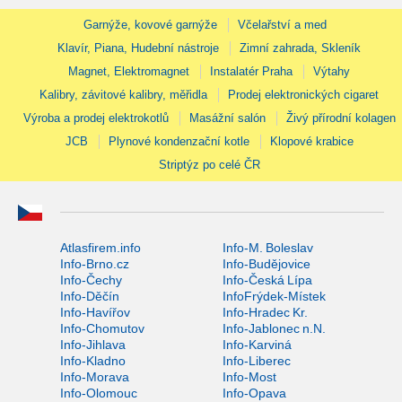
Garnýže, kovové garnýže
Včelařství a med
Klavír, Piana, Hudební nástroje
Zimní zahrada, Skleník
Magnet, Elektromagnet
Instalatér Praha
Výtahy
Kalibry, závitové kalibry, měřidla
Prodej elektronických cigaret
Výroba a prodej elektrokotlů
Masážní salón
Živý přírodní kolagen
JCB
Plynové kondenzační kotle
Klopové krabice
Striptýz po celé ČR
Atlasfirem.info
Info-M. Boleslav
Info-Brno.cz
Info-Budějovice
Info-Čechy
Info-Česká Lípa
Info-Děčín
InfoFrýdek-Místek
Info-Havířov
Info-Hradec Kr.
Info-Chomutov
Info-Jablonec n.N.
Info-Jihlava
Info-Karviná
Info-Kladno
Info-Liberec
Info-Morava
Info-Most
Info-Olomouc
Info-Opava