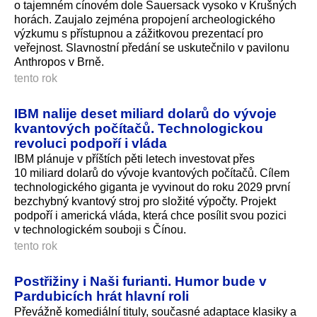
o tajemném cínovém dole Sauersack vysoko v Krušných
horách. Zaujalo zejména propojení archeologického
výzkumu s přístupnou a zážitkovou prezentací pro
veřejnost. Slavnostní předání se uskutečnilo v pavilonu
Anthropos v Brně.
tento rok
IBM nalije deset miliard dolarů do vývoje
kvantových počítačů. Technologickou
revoluci podpoří i vláda
IBM plánuje v příštích pěti letech investovat přes
10 miliard dolarů do vývoje kvantových počítačů. Cílem
technologického giganta je vyvinout do roku 2029 první
bezchybný kvantový stroj pro složité výpočty. Projekt
podpoří i americká vláda, která chce posílit svou pozici
v technologickém souboji s Čínou.
tento rok
Postřižiny i Naši furianti. Humor bude v
Pardubicích hrát hlavní roli
Převážně komediální tituly, současné adaptace klasiky a