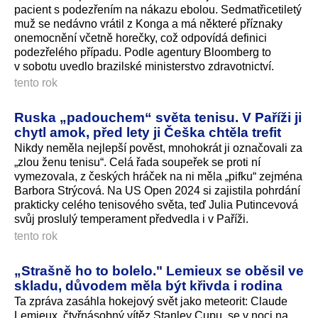
pacient s podezřením na nákazu ebolou. Sedmatřicetiletý
muž se nedávno vrátil z Konga a má některé příznaky
onemocnění včetně horečky, což odpovídá definici
podezřelého případu. Podle agentury Bloomberg to
v sobotu uvedlo brazilské ministerstvo zdravotnictví.
tento rok
Ruska „padouchem“ světa tenisu. V Paříži ji
chytl amok, před lety ji Češka chtěla trefit
Nikdy neměla nejlepší pověst, mnohokrát ji označovali za
„zlou ženu tenisu“. Celá řada soupeřek se proti ní
vymezovala, z českých hráček na ni měla „pifku“ zejména
Barbora Strýcová. Na US Open 2024 si zajistila pohrdání
prakticky celého tenisového světa, teď Julia Putincevová
svůj proslulý temperament předvedla i v Paříži.
tento rok
„Strašně ho to bolelo." Lemieux se oběsil ve
skladu, důvodem měla být křivda i rodina
Ta zpráva zasáhla hokejový svět jako meteorit: Claude
Lemieux, čtyřnásobný vítěz Stanley Cupu, se v noci na