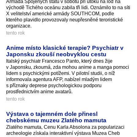
Armáda Spojených států v sobotu při útoku na loď na
východě Tichého oceánu zabila tři lidi. Oznámilo to na síti
X velitelství americké armády SOUTHCOM, podle
kterého plavidlo provozovaly neupřesněné teroristické
organizace.
tento rok
Anime místo klasické terapie? Psychiatr v
Japonsku zkouší neobvyklou cestu
Italský psychiatr Francesco Panto, který dnes žije
v Japonsku, zkoumá, zda mohou anime a manga pomoci
lidem s psychickými potížemi. V pilotní studii, o níž
informovala agentura AFP, nabízel mladým lidem
s příznaky deprese psychologickou podporu
prostřednictvím anime avatarů.
tento rok
Výstava o tajemném dole přinesl
chebskému muzeu Zlatého mamuta
Zlatého mamuta, Cenu Karla Absolona za popularizaci
archeologie získala interaktivní výstava Muzea Cheb