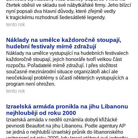
čtvrtek oběsil ve skladu své nábytkářské firmy. Jeho blízcí
nyní popsali dva hlavní důvody, které zřejmě vedly
k tragickému rozhodnutí šedesátileté legendy.
tento rok
Náklady na umělce každoročně stoupají,
hudební festivaly mírně zdražují
Náklady na umělce vystupující na hudebních festivalech
každoročně stoupají, jejich honoráře tvoří velkou část
rozpočtu. Pořadatelé mírně zdražují. I přes složitost
současné mezinárodní situace organizátoři akcí ale
neočekávají problémy s účastí některých vystupujících a
program není ohrožen.
tento rok
Izraelská armáda pronikla na jihu Libanonu
nejhlouběji od roku 2000
Izraelská armáda v neděli oznámila dobytí křižácké
pevnosti Beaufort na jihu Libanonu. Podle agentury AP
se jedná o nejhlubší izraelský průnik do libanonského