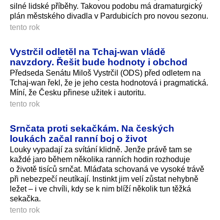
silné lidské příběhy. Takovou podobu má dramaturgický
plán městského divadla v Pardubicích pro novou sezonu.
tento rok
Vystrčil odletěl na Tchaj-wan vládě
navzdory. Řešit bude hodnoty i obchod
Předseda Senátu Miloš Vystrčil (ODS) před odletem na
Tchaj-wan řekl, že je jeho cesta hodnotová i pragmatická.
Míní, že Česku přinese užitek i autoritu.
tento rok
Srnčata proti sekačkám. Na českých
loukách začal ranní boj o život
Louky vypadají za svítání klidně. Jenže právě tam se
každé jaro během několika ranních hodin rozhoduje
o životě tisíců srnčat. Mláďata schovaná ve vysoké trávě
při nebezpečí neutíkají. Instinkt jim velí zůstat nehybně
ležet – i ve chvíli, kdy se k nim blíží několik tun těžká
sekačka.
tento rok