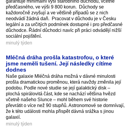
garantuje minimální výši starobního důchodu, včetně
předčasného, ve výši 9 800 korun. Důchody se
každoročně zvyšují a ve většině případů se z nich
neodvádí žádná daň. Pracovat v důchodu je v Česku
legální a za určitých podmínek dostupné i pro předčasné
důchodce. Řádní důchodci navíc při práci odvádějí nižší
sociální pojištění.
minulý týden
Mléčná dráha prošla katastrofou, o které
jsme neměli tušení. Její následky cítíme
dodnes
Naše galaxie Mléčná dráha možná v dávné minulosti
prošla dramatickou proměnou, která navždy změnila její
podobu. Podle nové studie se její galaktický disk –
plochá spirálovitá část, kde se nachází většina hvězd
včetně našeho Slunce – mohl během své historie
převrátit o více než 90 stupňů. Astronomové se domnívají,
že k této události mohla přispět dávná srážka s jinou
galaxií.
minulý týden