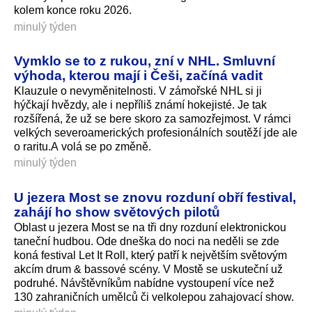
kolem konce roku 2026.
minulý týden
Vymklo se to z rukou, zní v NHL. Smluvní
výhoda, kterou mají i Češi, začíná vadit
Klauzule o nevyměnitelnosti. V zámořské NHL si ji
hýčkají hvězdy, ale i nepříliš známí hokejisté. Je tak
rozšířená, že už se bere skoro za samozřejmost. V rámci
velkých severoamerických profesionálních soutěží jde ale
o raritu.A volá se po změně.
minulý týden
U jezera Most se znovu rozduní obří festival,
zahájí ho show světových pilotů
Oblast u jezera Most se na tři dny rozduní elektronickou
taneční hudbou. Ode dneška do noci na neděli se zde
koná festival Let It Roll, který patří k největším světovým
akcím drum & bassové scény. V Mostě se uskuteční už
podruhé. Návštěvníkům nabídne vystoupení více než
130 zahraničních umělců či velkolepou zahajovací show.