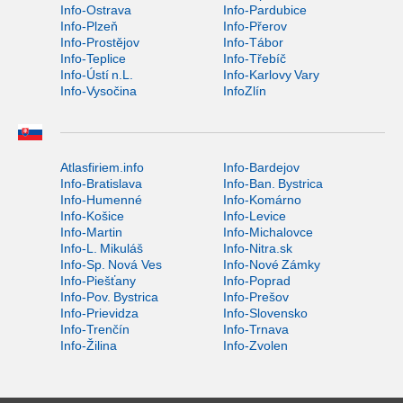
Info-Ostrava
Info-Pardubice
Info-Plzeň
Info-Přerov
Info-Prostějov
Info-Tábor
Info-Teplice
Info-Třebíč
Info-Ústí n.L.
Info-Karlovy Vary
Info-Vysočina
InfoZlín
Atlasfiriem.info
Info-Bardejov
Info-Bratislava
Info-Ban. Bystrica
Info-Humenné
Info-Komárno
Info-Košice
Info-Levice
Info-Martin
Info-Michalovce
Info-L. Mikuláš
Info-Nitra.sk
Info-Sp. Nová Ves
Info-Nové Zámky
Info-Piešťany
Info-Poprad
Info-Pov. Bystrica
Info-Prešov
Info-Prievidza
Info-Slovensko
Info-Trenčín
Info-Trnava
Info-Žilina
Info-Zvolen