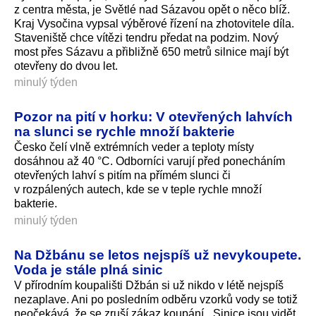
z centra města, je Světlé nad Sázavou opět o něco blíž.
Kraj Vysočina vypsal výběrové řízení na zhotovitele díla.
Staveniště chce vítězi tendru předat na podzim. Nový
most přes Sázavu a přibližně 650 metrů silnice mají být
otevřeny do dvou let.
minulý týden
Pozor na pití v horku: V otevřených lahvích
na slunci se rychle množí bakterie
Česko čelí vlně extrémních veder a teploty místy
dosáhnou až 40 °C. Odborníci varují před ponecháním
otevřených lahví s pitím na přímém slunci či
v rozpálených autech, kde se v teple rychle množí
bakterie.
minulý týden
Na Džbánu se letos nejspíš už nevykoupete.
Voda je stále plná sinic
V přírodním koupališti Džbán si už nikdo v létě nejspíš
nezaplave. Ani po posledním odběru vzorků vody se totiž
neočekává, že se zruší zákaz koupání. „Sinice jsou vidět