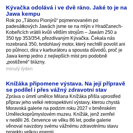
Kývačka odolává i ve dvě ráno. Jaké to je na
Jawa kempu
Rok po „Táboru Pionýrů“ pojmenovaném po
padesátkových Jawách jsme se na mlýn v Hradčanech-
Kobeřicích vrátili kvůli větším strojům – Jawám 250 a
350 typ 353/354, přezdívaným Kývačka. Čekala nás
rozebraná 350, tvrdohlavý motor, který nechtěl povolit ani
po půlnoci, díra v karburátoru a spousta důvodů, proč je
Jawa kemp jedno z nejlepších míst pro podobně
„postižené“ blázny.
minulý týden
Knížáka připomene výstava. Na její přípravě
se podílel i přes vážný zdravotní stav
Zpráva o úmrtí umělce Milana Knížáka přišla uprostřed
příprav jeho velké retrospektivní výstavy, kterou chystá
Moravská galerie na podzim roku 2027 v brněnském
Uměleckoprůmyslovém muzeu. Knížák, jenž zemřel
v neděli 26. července ve věku 86 let, podle galerie
věnoval navzdory svému vážnému zdravotnímu stavu
projektu velkou energii.