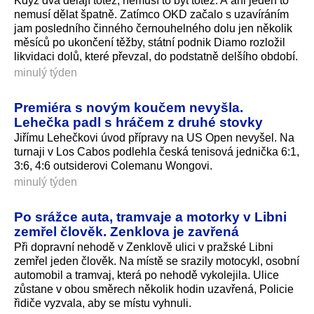
Když dva dělají totéž, nemusí to být totéž. A ani jeden to
nemusí dělat špatně. Zatímco OKD začalo s uzavíráním
jam posledního činného černouhelného dolu jen několik
měsíců po ukončení těžby, státní podnik Diamo rozložil
likvidaci dolů, které převzal, do podstatně delšího období.
minulý týden
Premiéra s novým koučem nevyšla.
Lehečka padl s hráčem z druhé stovky
Jiřímu Lehečkovi úvod přípravy na US Open nevyšel. Na
turnaji v Los Cabos podlehla česká tenisová jednička 6:1,
3:6, 4:6 outsiderovi Colemanu Wongovi.
minulý týden
Po srážce auta, tramvaje a motorky v Libni
zemřel člověk. Zenklova je zavřená
Při dopravní nehodě v Zenklově ulici v pražské Libni
zemřel jeden člověk. Na místě se srazily motocykl, osobní
automobil a tramvaj, která po nehodě vykolejila. Ulice
zůstane v obou směrech několik hodin uzavřená, Policie
řidiče vyzvala, aby se místu vyhnuli.