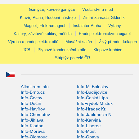
Garnýže, kovové garnýže
Včelařství a med
Klavír, Piana, Hudební nástroje
Zimní zahrada, Skleník
Magnet, Elektromagnet
Instalatér Praha
Výtahy
Kalibry, závitové kalibry, měřidla
Prodej elektronických cigaret
Výroba a prodej elektrokotlů
Masážní salón
Živý přírodní kolagen
JCB
Plynové kondenzační kotle
Klopové krabice
Striptýz po celé ČR
Atlasfirem.info
Info-M. Boleslav
Info-Brno.cz
Info-Budějovice
Info-Čechy
Info-Česká Lípa
Info-Děčín
InfoFrýdek-Místek
Info-Havířov
Info-Hradec Kr.
Info-Chomutov
Info-Jablonec n.N.
Info-Jihlava
Info-Karviná
Info-Kladno
Info-Liberec
Info-Morava
Info-Most
Info-Olomouc
Info-Opava