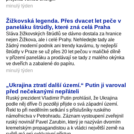
minulý týden
Žižkovská legenda. Přes dvacet let peče v
paneláku štrúdly, které zná celá Praha
Sláva žižkovských štrúdlů se dávno dostala za hranice
nejen Žižkova, ale i celé Prahy. Nehledejte tady ale
žádný moderní podnik ani trendy kavárnu, ty nejlepší
štrúdly v Praze se už přes 20 let pečou v maličké dílně
v přízemí paneláku a prodávají se tady z malého okýnka
ve dveřích a zabalené do papíru.
minulý týden
„Ukrajina ztratí další území.“ Putin ji varoval
před nečekanými nepřáteli
Ruský prezident Vladimir Putin prohlásil, že Ukrajina
podle něj dříve či později přijde o svá západní území.
Řekl to při nedělním setkání s příslušníky ruského
námořnictva v Petrohradu. Záznam vystoupení zveřejnil
ruský novinář Pavel Zarubin, který je nazýván dvorním
kremelským propagandistou a k vládci největší země na
světě má prý exkluzivní přístup.