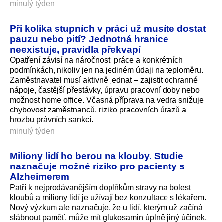
minulý týden
Při kolika stupních v práci už musíte dostat
pauzu nebo pití? Jednotná hranice
neexistuje, pravidla překvapí
Opatření závisí na náročnosti práce a konkrétních
podmínkách, nikoliv jen na jediném údaji na teploměru.
Zaměstnavatel musí aktivně jednat – zajistit ochranné
nápoje, častější přestávky, úpravu pracovní doby nebo
možnost home office. Včasná příprava na vedra snižuje
chybovost zaměstnanců, riziko pracovních úrazů a
hrozbu právních sankcí.
minulý týden
Miliony lidí ho berou na klouby. Studie
naznačuje možné riziko pro pacienty s
Alzheimerem
Patří k nejprodávanějším doplňkům stravy na bolest
kloubů a miliony lidí je užívají bez konzultace s lékařem.
Nový výzkum ale naznačuje, že u lidí, kterým už začíná
slábnout paměť, může mít glukosamin úplně jiný účinek,