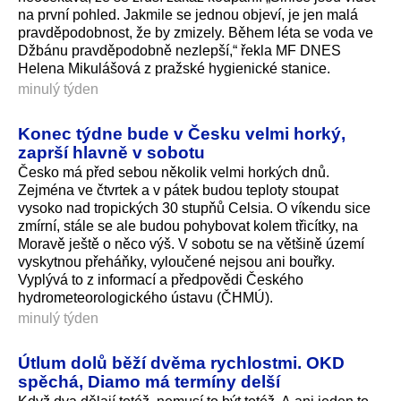
na první pohled. Jakmile se jednou objeví, je jen malá
pravděpodobnost, že by zmizely. Během léta se voda ve
Džbánu pravděpodobně nezlepší,“ řekla MF DNES
Helena Mikulášová z pražské hygienické stanice.
minulý týden
Konec týdne bude v Česku velmi horký,
zaprší hlavně v sobotu
Česko má před sebou několik velmi horkých dnů.
Zejména ve čtvrtek a v pátek budou teploty stoupat
vysoko nad tropických 30 stupňů Celsia. O víkendu sice
zmírní, stále se ale budou pohybovat kolem třicítky, na
Moravě ještě o něco výš. V sobotu se na většině území
vyskytnou přeháňky, vyloučené nejsou ani bouřky.
Vyplývá to z informací a předpovědi Českého
hydrometeorolo­gického ústavu (ČHMÚ).
minulý týden
Útlum dolů běží dvěma rychlostmi. OKD
spěchá, Diamo má termíny delší