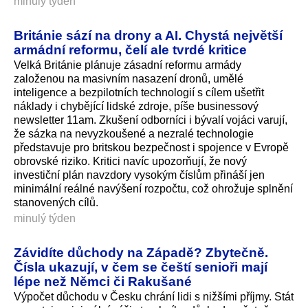
minulý týden
Británie sází na drony a AI. Chystá největší
armádní reformu, čelí ale tvrdé kritice
Velká Británie plánuje zásadní reformu armády
založenou na masivním nasazení dronů, umělé
inteligence a bezpilotních technologií s cílem ušetřit
náklady i chybějící lidské zdroje, píše businessový
newsletter 11am. Zkušení odborníci i bývalí vojáci varují,
že sázka na nevyzkoušené a nezralé technologie
představuje pro britskou bezpečnost i spojence v Evropě
obrovské riziko. Kritici navíc upozorňují, že nový
investiční plán navzdory vysokým číslům přináší jen
minimální reálné navýšení rozpočtu, což ohrožuje splnění
stanovených cílů.
minulý týden
Závidíte důchody na Západě? Zbytečně.
Čísla ukazují, v čem se čeští senioři mají
lépe než Němci či Rakušané
Výpočet důchodu v Česku chrání lidi s nižšími příjmy. Stát