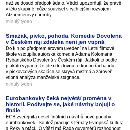
než se dosud předpokládalo. Vědci upozorňují, že právě
v této skupině může souviset s rychlejším rozvojem
Alzheimerovy choroby.
minulý týden
Smažák, pivko, pohoda. Komedie Dovolená
v Českém ráji zdaleka není jen vtipná
Do kin po předpremiérovém uvedení na Letní filmové
škole vstoupila autorská komedie Adama Kolomana
Rybanského Dovolená v Českém ráji. Jakkoli to podle
plakátu vypadá, že jde o tuctovou rodinnou řachandu,
v pískovcových skalách se skrývá mistrná a zároveň
vtipná analýza manželské stagnace.
minulý týden
Eurobankovky čeká největší proměna v
historii. Podívejte se, jaké návrhy bojují o
finále
ECB zveřejnila deset finálních návrhů nové podoby
eurobankovek. Soutěž pracuje s tématy Evropská kultura
a Řeky a ptáci. O vítězi má Rada guvernérů rozhodnout