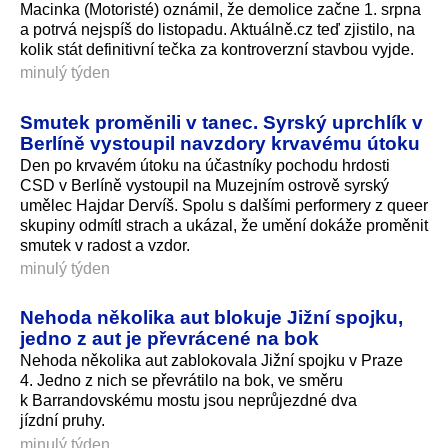
Macinka (Motoristé) oznámil, že demolice začne 1. srpna
a potrvá nejspíš do listopadu. Aktuálně.cz teď zjistilo, na
kolik stát definitivní tečka za kontroverzní stavbou vyjde.
minulý týden
Smutek proměnili v tanec. Syrský uprchlík v
Berlíně vystoupil navzdory krvavému útoku
Den po krvavém útoku na účastníky pochodu hrdosti
CSD v Berlíně vystoupil na Muzejním ostrově syrský
umělec Hajdar Dervíš. Spolu s dalšími performery z queer
skupiny odmítl strach a ukázal, že umění dokáže proměnit
smutek v radost a vzdor.
minulý týden
Nehoda několika aut blokuje Jižní spojku,
jedno z aut je převrácené na bok
Nehoda několika aut zablokovala Jižní spojku v Praze
4. Jedno z nich se převrátilo na bok, ve směru
k Barrandovskému mostu jsou neprůjezdné dva
jízdní pruhy.
minulý týden