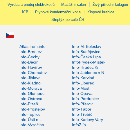
Výroba a prodej elektrokotlů
Masážní salón
Živý přírodní kolagen
JCB
Plynové kondenzační kotle
Klopové krabice
Striptýz po celé ČR
Atlasfirem.info
Info-M. Boleslav
Info-Brno.cz
Info-Budějovice
Info-Čechy
Info-Česká Lípa
Info-Děčín
InfoFrýdek-Místek
Info-Havířov
Info-Hradec Kr.
Info-Chomutov
Info-Jablonec n.N.
Info-Jihlava
Info-Karviná
Info-Kladno
Info-Liberec
Info-Morava
Info-Most
Info-Olomouc
Info-Opava
Info-Ostrava
Info-Pardubice
Info-Plzeň
Info-Přerov
Info-Prostějov
Info-Tábor
Info-Teplice
Info-Třebíč
Info-Ústí n.L.
Info-Karlovy Vary
Info-Vysočina
InfoZlín