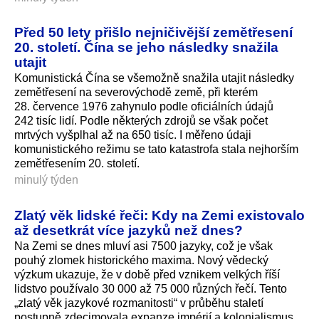
Před 50 lety přišlo nejničivější zemětřesení
20. století. Čína se jeho následky snažila
utajit
Komunistická Čína se všemožně snažila utajit následky
zemětřesení na severovýchodě země, při kterém
28. července 1976 zahynulo podle oficiálních údajů
242 tisíc lidí. Podle některých zdrojů se však počet
mrtvých vyšplhal až na 650 tisíc. I měřeno údaji
komunistického režimu se tato katastrofa stala nejhorším
zemětřesením 20. století.
minulý týden
Zlatý věk lidské řeči: Kdy na Zemi existovalo
až desetkrát více jazyků než dnes?
Na Zemi se dnes mluví asi 7500 jazyky, což je však
pouhý zlomek historického maxima. Nový vědecký
výzkum ukazuje, že v době před vznikem velkých říší
lidstvo používalo 30 000 až 75 000 různých řečí. Tento
„zlatý věk jazykové rozmanitosti“ v průběhu staletí
postupně zdecimovala expanze impérií a kolonialismus.