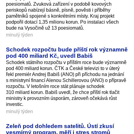
poesiomatů. Zvuková zařízení v podobě kovových
periskopů nabízejí básně, písně, pověsti i příběhy
pamětníků spojené s konkrétními místy. Kraj projekt
podpořil dotací 1,35 milionu korun. Po instalaci všech
bude na Vysočině už 13 poesiomatů.
minulý týden
Schodek rozpočtu bude příští rok významně
pod 400 miliard Kč, uvedl Babiš
Schodek státního rozpočtu v příštím roce bude významně
pod 400 miliard korun. ČTK a České televizi to v úterý
řekl premiér Andrej Babiš (ANO) při příchodu na jednání
s ministryní financí Alenou Schillerovou (ANO) o přípravě
rozpočtu. V letošním roce stát plánuje schodek
310 miliard korun. Babiš uvedl, že chce příští rok tlačit
ministry k provozním úsporám, zároveň očekává růst
investic.
minulý týden
Zeleň pod dohledem satelitů. Ústí zkusí
vesmírný program, měří i stres stromů