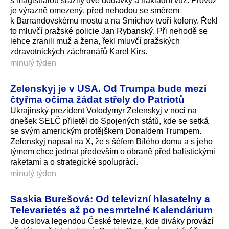
s magistrálou srazily dvě dodávky a nákladní vůz. Provoz
je výrazně omezený, před nehodou se směrem
k Barrandovskému mostu a na Smíchov tvoří kolony. Řekl
to mluvčí pražské policie Jan Rybanský. Při nehodě se
lehce zranili muž a žena, řekl mluvčí pražských
zdravotnických záchranářů Karel Kirs.
minulý týden
Zelenskyj je v USA. Od Trumpa bude mezi
čtyřma očima žádat střely do Patriotů
Ukrajinský prezident Volodymyr Zelenskyj v noci na
dnešek SELČ přiletěl do Spojených států, kde se setká
se svým americkým protějškem Donaldem Trumpem.
Zelenskyj napsal na X, že s šéfem Bílého domu a s jeho
týmem chce jednat především o obraně před balistickými
raketami a o strategické spolupráci.
minulý týden
Saskia Burešová: Od televizní hlasatelny a
Televarietés až po nesmrtelné Kalendárium
Je doslova legendou České televize, kde diváky provází