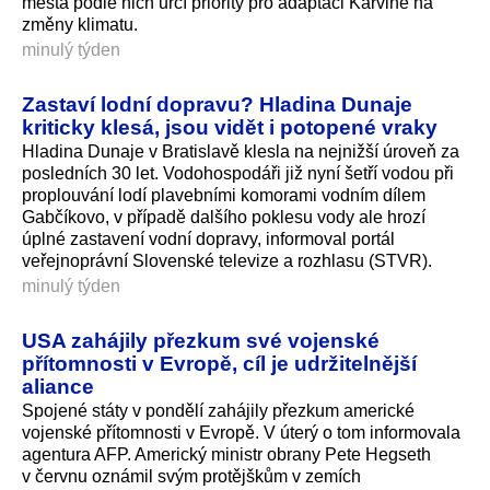
města podle nich určí priority pro adaptaci Karviné na
změny klimatu.
minulý týden
Zastaví lodní dopravu? Hladina Dunaje
kriticky klesá, jsou vidět i potopené vraky
Hladina Dunaje v Bratislavě klesla na nejnižší úroveň za
posledních 30 let. Vodohospodáři již nyní šetří vodou při
proplouvání lodí plavebními komorami vodním dílem
Gabčíkovo, v případě dalšího poklesu vody ale hrozí
úplné zastavení vodní dopravy, informoval portál
veřejnoprávní Slovenské televize a rozhlasu (STVR).
minulý týden
USA zahájily přezkum své vojenské
přítomnosti v Evropě, cíl je udržitelnější
aliance
Spojené státy v pondělí zahájily přezkum americké
vojenské přítomnosti v Evropě. V úterý o tom informovala
agentura AFP. Americký ministr obrany Pete Hegseth
v červnu oznámil svým protějškům v zemích