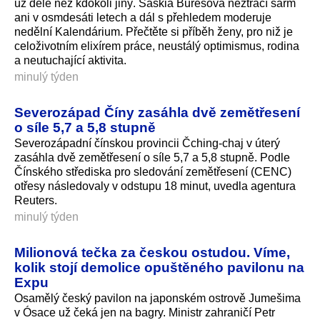
už déle než kdokoli jiný. Saskia Burešová neztrácí šarm
ani v osmdesáti letech a dál s přehledem moderuje
nedělní Kalendárium. Přečtěte si příběh ženy, pro niž je
celoživotním elixírem práce, neustálý optimismus, rodina
a neutuchající aktivita.
minulý týden
Severozápad Číny zasáhla dvě zemětřesení
o síle 5,7 a 5,8 stupně
Severozápadní čínskou provincii Čching-chaj v úterý
zasáhla dvě zemětřesení o síle 5,7 a 5,8 stupně. Podle
Čínského střediska pro sledování zemětřesení (CENC)
otřesy následovaly v odstupu 18 minut, uvedla agentura
Reuters.
minulý týden
Milionová tečka za českou ostudou. Víme,
kolik stojí demolice opuštěného pavilonu na
Expu
Osamělý český pavilon na japonském ostrově Jumešima
v Ósace už čeká jen na bagry. Ministr zahraničí Petr