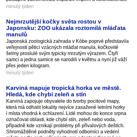
minulý týden
Nejmrzutější kočky světa rostou v
Japonsku: ZOO ukázala roztomilá mláďata
manulů
Japonská zoologická zahrada v Kóbe poprvé představila
veřejnosti pětici vzácných mláďat manula, kočkovité
šelmy proslulé svým typicky mrzutým výrazem. Čtyři
samci a jedna samice se narodili v květnu a nyní již váží
přes jeden kilogram.
minulý týden
Karviná mapuje tropická horka ve městě.
Hledá, kde chybí zeleň a stín
Karviná zapojuje obyvatele do tvorby pocitové mapy,
která má odhalit lokality nejvíce zasažené letními horky
i místa vhodná k ochlazení. Lidé mohou do konce srpna
označovat oblasti, kde chybí stín, zeleň nebo voda,
případně kde vznikají problémy při přívalových deštích.
Shromážděné podněty vyhodnotí odborníci a vedení