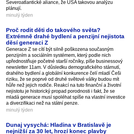
Severoatlantické aliance, že USA takovou analýzu
plánují.
minulý týden
Proč rodit děti do takového světa?
Extrémně drahé bydlení a penzijní nejistota
děsí generaci Z
Generace Z se cítí být silně poškozena současným
penzijním a sociálním systémem, který podle nich
upřednostňuje početné starší ročníky, píše businessový
newsletter 11am. V důsledku demografického stárnutí,
drahého bydlení a globální konkurence čelí mladí Češi
riziku, že se poprvé od druhé světové války budou mít
hůře než jejich rodiče. Reakcí na tuto finanční a životní
nejistotu je historický propad porodnosti i fakt, že se
mladá generace musí spoléhat spíše na vlastní investice
a diverzifikaci než na státní penze.
minulý týden
Dunaj vysychá: Hladina v Bratislavě je
nejnižší za 30 let, hrozí konec plavby