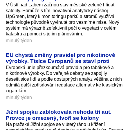
V Ústí nad Labem začnou stav městské zeleně hlídat
satelity. Pomůže s tím inovativní analytický nástroj
UpGreen, který k monitoringu parků a stromů využívá
technologie původně vyvinuté pro vesmírné mise. Nový
systém má výrazně zefektivnit péči o vegetaci v celém
katastru a pomoci s jejím plánováním.
minulý týden
EU chystá změny pravidel pro nikotinové
výrobky. Tisíce Evropanů se staví proti
Evropská unie přezkoumává pravidla pro tabákové a
nikotinové výrobky. Do veřejné debaty se zapojily
desetitisíce lidí a podle dostupných analýz většina z nich
odmítá další zpřísňování regulace alternativ ke klasickým
cigaretám.
minulý týden
Jižní spojku zablokovala nehoda tří aut.
Provoz je omezený, tvoří se kolony
Na pražské Jižní spojce se v úterý ráno u křížení