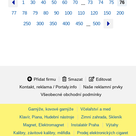
1
30
40
50
60
70
73
74
75
76
…
77
78
79
80
90
100
110
120
150
200
250
300
350
400
450
500
…
Přidat firmu
Smazat
Editovat
Kontakt, reklama / Portaly.info
Naše reklamní prvky
Všeobecné obchodní podmínky
Garnýže, kovové garnýže
Včelařství a med
Klavír, Piana, Hudební nástroje
Zimní zahrada, Skleník
Magnet, Elektromagnet
Instalatér Praha
Výtahy
Kalibry, závitové kalibry, měřidla
Prodej elektronických cigaret