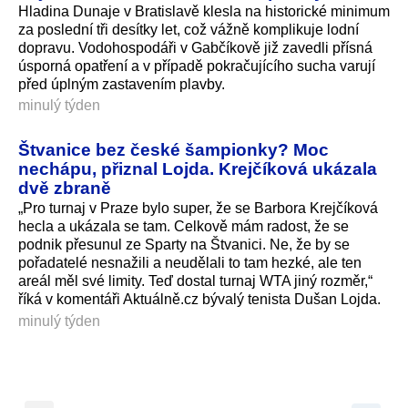
Hladina Dunaje v Bratislavě klesla na historické minimum
za poslední tři desítky let, což vážně komplikuje lodní
dopravu. Vodohospodáři v Gabčíkově již zavedli přísná
úsporná opatření a v případě pokračujícího sucha varují
před úplným zastavením plavby.
minulý týden
Štvanice bez české šampionky? Moc
nechápu, přiznal Lojda. Krejčíková ukázala
dvě zbraně
„Pro turnaj v Praze bylo super, že se Barbora Krejčíková
hecla a ukázala se tam. Celkově mám radost, že se
podnik přesunul ze Sparty na Štvanici. Ne, že by se
pořadatelé nesnažili a neudělali to tam hezké, ale ten
areál měl své limity. Teď dostal turnaj WTA jiný rozměr,“
říká v komentáři Aktuálně.cz bývalý tenista Dušan Lojda.
minulý týden