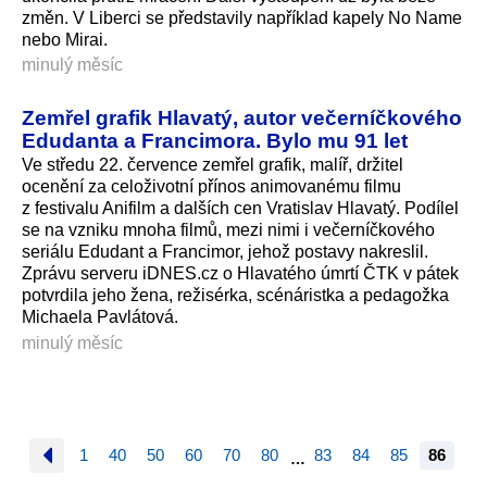
změn. V Liberci se představily například kapely No Name
nebo Mirai.
minulý měsíc
Zemřel grafik Hlavatý, autor večerníčkového
Edudanta a Francimora. Bylo mu 91 let
Ve středu 22. července zemřel grafik, malíř, držitel
ocenění za celoživotní přínos animovanému filmu
z festivalu Anifilm a dalších cen Vratislav Hlavatý. Podílel
se na vzniku mnoha filmů, mezi nimi i večerníčkového
seriálu Edudant a Francimor, jehož postavy nakreslil.
Zprávu serveru iDNES.cz o Hlavatého úmrtí ČTK v pátek
potvrdila jeho žena, režisérka, scénáristka a pedagožka
Michaela Pavlátová.
minulý měsíc
1
40
50
60
70
80
83
84
85
86
…