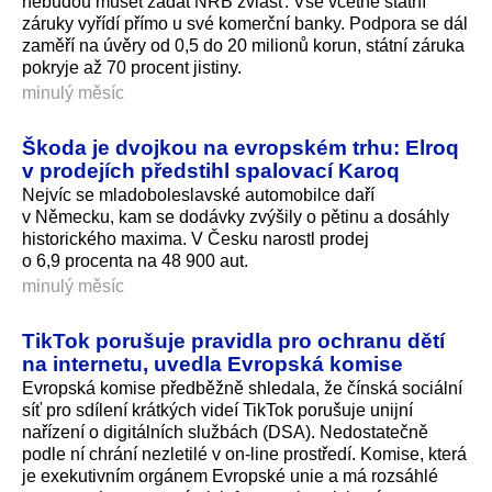
nebudou muset žádat NRB zvlášť. Vše včetně státní
záruky vyřídí přímo u své komerční banky. Podpora se dál
zaměří na úvěry od 0,5 do 20 milionů korun, státní záruka
pokryje až 70 procent jistiny.
minulý měsíc
Škoda je dvojkou na evropském trhu: Elroq
v prodejích předstihl spalovací Karoq
Nejvíc se mladoboleslavské automobilce daří
v Německu, kam se dodávky zvýšily o pětinu a dosáhly
historického maxima. V Česku narostl prodej
o 6,9 procenta na 48 900 aut.
minulý měsíc
TikTok porušuje pravidla pro ochranu dětí
na internetu, uvedla Evropská komise
Evropská komise předběžně shledala, že čínská sociální
síť pro sdílení krátkých videí TikTok porušuje unijní
nařízení o digitálních službách (DSA). Nedostatečně
podle ní chrání nezletilé v on-line prostředí. Komise, která
je exekutivním orgánem Evropské unie a má rozsáhlé