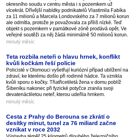
okresního soudu v centru města i s pozemkem už
vícekrát. Dřívější nabídky podnikatelů Vlastimila Fabíka
za 11 milionů a Marcela Londovského za 7 milionů korun
ale odmítla, protože je považovala za příliš nízké. Teď
objekt s pozemkem v památkové zóně prodává opět. Ve
veřejné soutěži za něj žádá minimálně 50 milionů korun.
minulý měsíc
Teta rozbila neteři o hlavu hrnek, konflikt
kvůli kočkám řeší policie
Policisté v Olomouci vyšetřují kuriózní případ ublížení na
zdraví, ke kterému došlo při rodinné hádce. Ta vznikla
kvůli sporu o kočky. Třiatřicetiletá žena v domu poblíž
Šibeníku nakonec při fyzické potyčce zranila svoji
devatenáctiletou neteř, kterou udeřila hrnkem.
minulý měsíc
Cesta z Prahy do Berouna se zkrátí o
desítky minut, tunel za 76 miliard začne
vznikat v roce 2032
Výstavba téměř 25 kilometrů dlouhého železničního