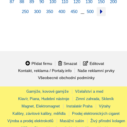
87
88
89
90
100
110
120
130
150
200
250
300
350
400
450
500
…
Přidat firmu
Smazat
Editovat
Kontakt, reklama / Portaly.info
Naše reklamní prvky
Všeobecné obchodní podmínky
Garnýže, kovové garnýže
Včelařství a med
Klavír, Piana, Hudební nástroje
Zimní zahrada, Skleník
Magnet, Elektromagnet
Instalatér Praha
Výtahy
Kalibry, závitové kalibry, měřidla
Prodej elektronických cigaret
Výroba a prodej elektrokotlů
Masážní salón
Živý přírodní kolagen