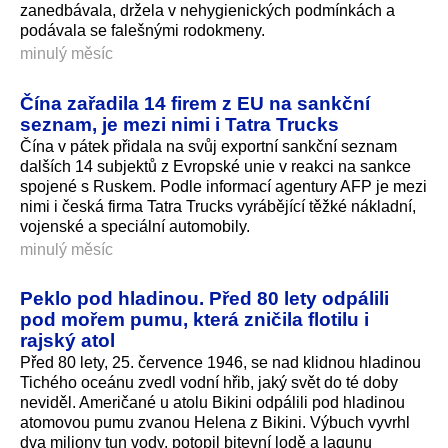
zanedbávala, držela v nehygienických podmínkách a
podávala se falešnými rodokmeny.
minulý měsíc
Čína zařadila 14 firem z EU na sankční
seznam, je mezi nimi i Tatra Trucks
Čína v pátek přidala na svůj exportní sankční seznam
dalších 14 subjektů z Evropské unie v reakci na sankce
spojené s Ruskem. Podle informací agentury AFP je mezi
nimi i česká firma Tatra Trucks vyrábějící těžké nákladní,
vojenské a speciální automobily.
minulý měsíc
Peklo pod hladinou. Před 80 lety odpálili
pod mořem pumu, která zničila flotilu i
rajský atol
Před 80 lety, 25. července 1946, se nad klidnou hladinou
Tichého oceánu zvedl vodní hřib, jaký svět do té doby
neviděl. Američané u atolu Bikini odpálili pod hladinou
atomovou pumu zvanou Helena z Bikini. Výbuch vyvrhl
dva miliony tun vody, potopil bitevní lodě a lagunu