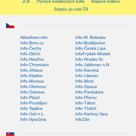
JCB
Plynové kondenzační kotle
Klopové krabice
Striptýz po celé ČR
Atlasfirem.info
Info-M. Boleslav
Info-Brno.cz
Info-Budějovice
Info-Čechy
Info-Česká Lípa
Info-Děčín
InfoFrýdek-Místek
Info-Havířov
Info-Hradec Kr.
Info-Chomutov
Info-Jablonec n.N.
Info-Jihlava
Info-Karviná
Info-Kladno
Info-Liberec
Info-Morava
Info-Most
Info-Olomouc
Info-Opava
Info-Ostrava
Info-Pardubice
Info-Plzeň
Info-Přerov
Info-Prostějov
Info-Tábor
Info-Teplice
Info-Třebíč
Info-Ústí n.L.
Info-Karlovy Vary
Info-Vysočina
InfoZlín