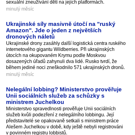
sexuální zneužívání dětí na jejich platformách.
minulý měsíc
Ukrajinské síly masivně útočí na "ruský
Amazon". Jde o jeden z největších
dronových náletů
Ukrajinské drony zasáhly další logistická centra ruského
internetového gigantu Wildberries. Při ukrajinských
útocích na okupovaném Krymu podle Moskvou
dosazených úřadů zahynuli dva lidé. Rusko tvrdí, že
během jediné noci zneškodnilo 571 ukrajinských dro­nů.
minulý měsíc
Nelegální lobbing? Ministerstvo prověřuje
Unii sociálních služeb za schůzky s
ministrem Juchelkou
Ministerstvo spravedlnosti prověřuje Unii sociálních
služeb kvůli podezření z nelegálního lobbingu. Její
představitelé se opakovaně setkali s ministrem práce
Alešem Juchelkou v době, kdy ještě nebyli registrováni
v povinném registru lobbistů.