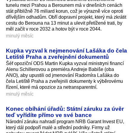
tunelu mezi Prahou a Berounem má v dnešních cenách
stát přibližně 76 miliard korun, což je výrazně více oproti
dřívějším odhadům. Obří dopravní projekt, který má zkrátit
cestu do Berouna na 13 minut a ulevit přetížené trati, by
měl začít v roce 2032 a hotov být v roce 2044.
minulý měsíc
Kupka vyzval k nejmenování Lašáka do čela
Letiště Praha a zveřejnění dokumentů
Šéf opoziční ODS Martin Kupka vyzval ministryni financí
Alenu Schillerovou a premiéra Andreje Babiše (oba
ANO), aby upustili od jmenování Radomíra Lašáka do
čela Letiště Praha a zveřejnili dokumenty k výběrovému
řízení, které má opozice za netransparentní.
minulý měsíc
Konec obíhání úřadů: Státní záruku za úvěr
teď vyřídíte přímo ve své bance
Národní záruku nahradí program NRB Garant Invest EU,
který dál podpoří malé a střední podniky. Firmy už