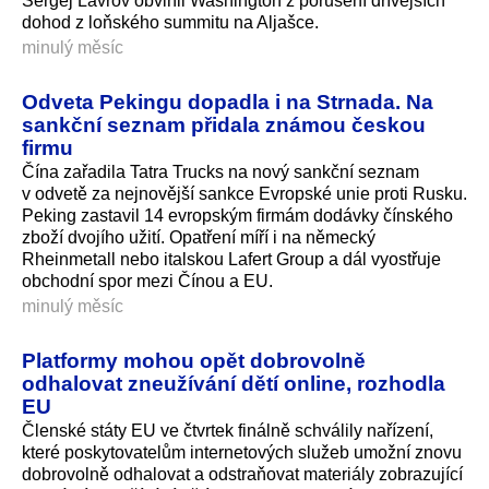
Sergej Lavrov obvinil Washington z porušení dřívějších
dohod z loňského summitu na Aljašce.
minulý měsíc
Odveta Pekingu dopadla i na Strnada. Na
sankční seznam přidala známou českou
firmu
Čína zařadila Tatra Trucks na nový sankční seznam
v odvetě za nejnovější sankce Evropské unie proti Rusku.
Peking zastavil 14 evropským firmám dodávky čínského
zboží dvojího užití. Opatření míří i na německý
Rheinmetall nebo italskou Lafert Group a dál vyostřuje
obchodní spor mezi Čínou a EU.
minulý měsíc
Platformy mohou opět dobrovolně
odhalovat zneužívání dětí online, rozhodla
EU
Členské státy EU ve čtvrtek finálně schválily nařízení,
které poskytovatelům internetových služeb umožní znovu
dobrovolně odhalovat a odstraňovat materiály zobrazující