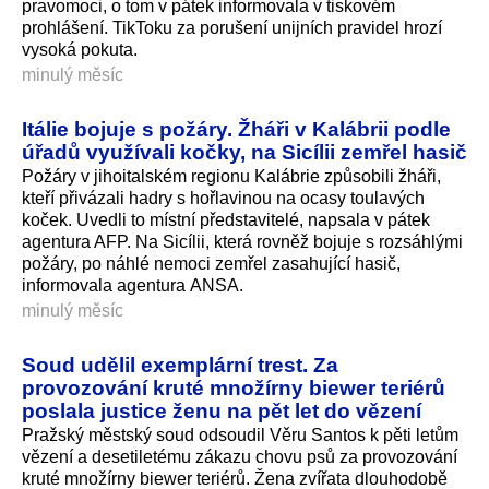
pravomoci, o tom v pátek informovala v tiskovém
prohlášení. TikToku za porušení unijních pravidel hrozí
vysoká pokuta.
minulý měsíc
Itálie bojuje s požáry. Žháři v Kalábrii podle
úřadů využívali kočky, na Sicílii zemřel hasič
Požáry v jihoitalském regionu Kalábrie způsobili žháři,
kteří přivázali hadry s hořlavinou na ocasy toulavých
koček. Uvedli to místní představitelé, napsala v pátek
agentura AFP. Na Sicílii, která rovněž bojuje s rozsáhlými
požáry, po náhlé nemoci zemřel zasahující hasič,
informovala agentura ANSA.
minulý měsíc
Soud udělil exemplární trest. Za
provozování kruté množírny biewer teriérů
poslala justice ženu na pět let do vězení
Pražský městský soud odsoudil Věru Santos k pěti letům
vězení a desetiletému zákazu chovu psů za provozování
kruté množírny biewer teriérů. Žena zvířata dlouhodobě