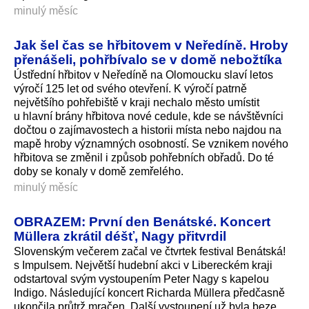
minulý měsíc
Jak šel čas se hřbitovem v Neředíně. Hroby
přenášeli, pohřbívalo se v domě nebožtíka
Ústřední hřbitov v Neředíně na Olomoucku slaví letos
výročí 125 let od svého otevření. K výročí patrně
největšího pohřebiště v kraji nechalo město umístit
u hlavní brány hřbitova nové cedule, kde se návštěvníci
dočtou o zajímavostech a historii místa nebo najdou na
mapě hroby významných osobností. Se vznikem nového
hřbitova se změnil i způsob pohřebních obřadů. Do té
doby se konaly v domě zemřelého.
minulý měsíc
OBRAZEM: První den Benátské. Koncert
Müllera zkrátil déšť, Nagy přitvrdil
Slovenským večerem začal ve čtvrtek festival Benátská!
s Impulsem. Největší hudební akci v Libereckém kraji
odstartoval svým vystoupením Peter Nagy s kapelou
Indigo. Následující koncert Richarda Müllera předčasně
ukončila průtrž mračen. Další vystoupení už byla beze