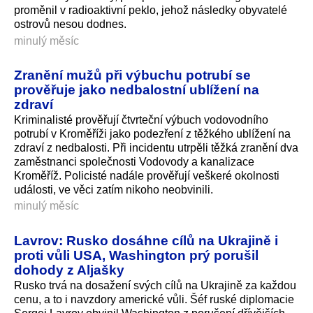
proměnil v radioaktivní peklo, jehož následky obyvatelé
ostrovů nesou dodnes.
minulý měsíc
Zranění mužů při výbuchu potrubí se
prověřuje jako nedbalostní ublížení na
zdraví
Kriminalisté prověřují čtvrteční výbuch vodovodního
potrubí v Kroměříži jako podezření z těžkého ublížení na
zdraví z nedbalosti. Při incidentu utrpěli těžká zranění dva
zaměstnanci společnosti Vodovody a kanalizace
Kroměříž. Policisté nadále prověřují veškeré okolnosti
události, ve věci zatím nikoho neobvinili.
minulý měsíc
Lavrov: Rusko dosáhne cílů na Ukrajině i
proti vůli USA, Washington prý porušil
dohody z Aljašky
Rusko trvá na dosažení svých cílů na Ukrajině za každou
cenu, a to i navzdory americké vůli. Šéf ruské diplomacie