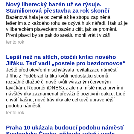
Nový liberecký bazén už se rýsuje.
Stamilionová přestavba za rok skončí
Bazénová hala je od země až ke stropu zaplněná
lešením a z každého rohu se ozývá hluk nářadí. I tak už je
v libereckém plaveckém bazénu cítit, jak se promění.
První plavci by se pak do areálu mohli vrátit v září.
tento rok
Lepší než na sítích, otočili kritici nového
Jiřáku. Teď vadí „postele pro bezdomovce“
Ještě před otevřením schytávala revitalizace náměstí
Jiřího z Poděbrad kritiku kvůli nedostatku stromů,
rozsáhlé dlažbě či nově kvůli výrazným červeným
lavičkám. Reportér iDNES.cz ale na místě mezi prvními
návštěvníky zaznamenal převážně pozitivní reakce. Lidé
chválí kašnu, nové trávníky ale celkově upravenější
podobu náměstí.
tento rok
Praha 10 ukázala budoucí podobu náměstí
Svatopluka Čecha, přibude zeleň i voda