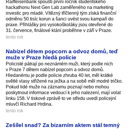
Raiffeisenbank spouští první ročník studentského
hackathonu Next Gen Lab zaměřeného na marketing
investic pro mladé. Vítězný tříčlenný tým získá finanční
odměnu 50 tisíc korun a šanci uvést svou kampaň do
praxe. Přihlášky pro vysokoškoláky jsou otevřené do
31. července, finálové klání proběhne v září v Praze.
tento rok
Nabízel dětem popcorn a odvoz domů, teď
muže v Praze hledá policie
Policisté pátrají po neznámém muži, který podle nich
v Praze 7 dětem nabízel popcorn a odvoz domů.
Hledanému je podle policie zhruba 40 let, měl krátké
světlé vlasy střižené na ježka a na sobě měl modré tričko.
Pokud lidé muže na záznamu poznají nebo mohou
poskytnout informace vedoucí k jeho nalezení, mají volat
linku 158. V tiskové zprávě to ve středu uvedl policejní
mluvčí Richard Hrdina.
tento rok
Zešílel snad? Za bizarním aktem stál temný