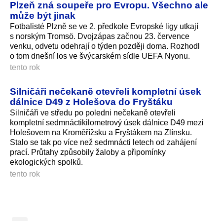
Plzeň zná soupeře pro Evropu. Všechno ale
může být jinak
Fotbalisté Plzně se ve 2. předkole Evropské ligy utkají
s norským Tromsö. Dvojzápas začnou 23. července
venku, odvetu odehrají o týden později doma. Rozhodl
o tom dnešní los ve švýcarském sídle UEFA Nyonu.
tento rok
Silničáři nečekaně otevřeli kompletní úsek
dálnice D49 z Holešova do Fryštáku
Silničáři ve středu po poledni nečekaně otevřeli
kompletní sedmnáctikilo­metrový úsek dálnice D49 mezi
Holešovem na Kroměřížsku a Fryštákem na Zlínsku.
Stalo se tak po více než sedmnácti letech od zahájení
prací. Průtahy způsobily žaloby a připomínky
ekologických spolků.
tento rok