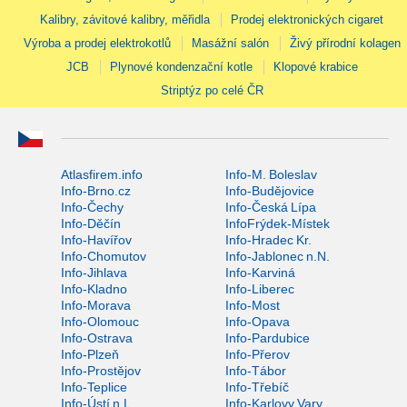
Kalibry, závitové kalibry, měřidla
Prodej elektronických cigaret
Výroba a prodej elektrokotlů
Masážní salón
Živý přírodní kolagen
JCB
Plynové kondenzační kotle
Klopové krabice
Striptýz po celé ČR
Atlasfirem.info
Info-M. Boleslav
Info-Brno.cz
Info-Budějovice
Info-Čechy
Info-Česká Lípa
Info-Děčín
InfoFrýdek-Místek
Info-Havířov
Info-Hradec Kr.
Info-Chomutov
Info-Jablonec n.N.
Info-Jihlava
Info-Karviná
Info-Kladno
Info-Liberec
Info-Morava
Info-Most
Info-Olomouc
Info-Opava
Info-Ostrava
Info-Pardubice
Info-Plzeň
Info-Přerov
Info-Prostějov
Info-Tábor
Info-Teplice
Info-Třebíč
Info-Ústí n.L.
Info-Karlovy Vary