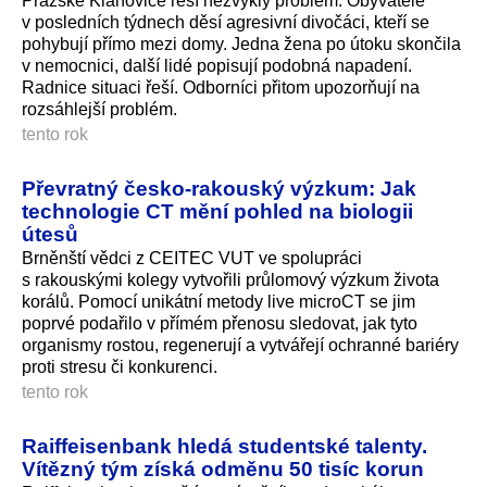
Pražské Klánovice řeší nezvyklý problém. Obyvatele
v posledních týdnech děsí agresivní divočáci, kteří se
pohybují přímo mezi domy. Jedna žena po útoku skončila
v nemocnici, další lidé popisují podobná napadení.
Radnice situaci řeší. Odborníci přitom upozorňují na
rozsáhlejší problém.
tento rok
Převratný česko-rakouský výzkum: Jak
technologie CT mění pohled na biologii
útesů
Brněnští vědci z CEITEC VUT ve spolupráci
s rakouskými kolegy vytvořili průlomový výzkum života
korálů. Pomocí unikátní metody live microCT se jim
poprvé podařilo v přímém přenosu sledovat, jak tyto
organismy rostou, regenerují a vytvářejí ochranné bariéry
proti stresu či konkurenci.
tento rok
Raiffeisenbank hledá studentské talenty.
Vítězný tým získá odměnu 50 tisíc korun