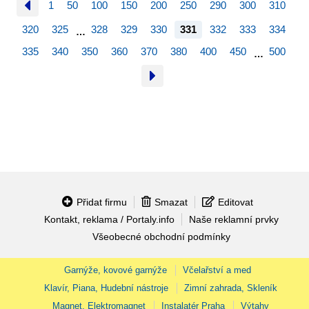
1
50
100
150
200
250
290
300
310
320
325
328
329
330
331
332
333
334
…
335
340
350
360
370
380
400
450
500
…
Přidat firmu
Smazat
Editovat
Kontakt, reklama / Portaly.info
Naše reklamní prvky
Všeobecné obchodní podmínky
Garnýže, kovové garnýže
Včelařství a med
Klavír, Piana, Hudební nástroje
Zimní zahrada, Skleník
Magnet, Elektromagnet
Instalatér Praha
Výtahy