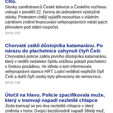
ČRo.
Stovky zaměstnanců České televize a Českého rozhlasu
vstoupí v pondělí 22. června do jednodenní výstražné
stávky. Protestem chtějí vyjádřit nesouhlas s vládním
záměrem změnit financování veřejnoprávních médií jejich
převodem pod státní rozpočet.
tento rok
Chorvaté zatkli důstojníka katamaránu. Po
nárazu do plachetnice zahynuli čtyři Češi
Chorvatská policie zatkla prvního důstojníka katamaránu,
který v neděli nedaleko Splitu srážkou potopil plachetnici
s českou posádkou. Ve středu o tom informovala
veřejnoprávní stanice HRT. Lodní neštěstí nepřežili čtyři
Češi a další čtyři osoby byly převezeny do nemocnice.
tento rok
Útočil na hlavu. Policie zpacifikovala muže,
který v tramvaji napadl nezletilé chlapce
Jízda tramvají se pro dva nezletilé chlapce v úterý
změnila v horor. Dvojici bezdůvodně napadl 36letý muž,