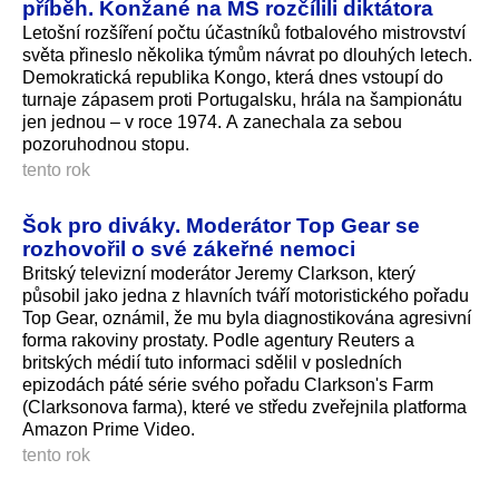
příběh. Konžané na MS rozčílili diktátora
Letošní rozšíření počtu účastníků fotbalového mistrovství
světa přineslo několika týmům návrat po dlouhých letech.
Demokratická republika Kongo, která dnes vstoupí do
turnaje zápasem proti Portugalsku, hrála na šampionátu
jen jednou – v roce 1974. A zanechala za sebou
pozoruhodnou stopu.
tento rok
Šok pro diváky. Moderátor Top Gear se
rozhovořil o své zákeřné nemoci
Britský televizní moderátor Jeremy Clarkson, který
působil jako jedna z hlavních tváří motoristického pořadu
Top Gear, oznámil, že mu byla diagnostikována agresivní
forma rakoviny prostaty. Podle agentury Reuters a
britských médií tuto informaci sdělil v posledních
epizodách páté série svého pořadu Clarkson's Farm
(Clarksonova farma), které ve středu zveřejnila platforma
Amazon Prime Video.
tento rok