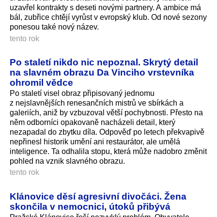
uzavřel kontrakty s deseti novými partnery. A ambice má
bál, zubřice chtějí vyrůst v evropský klub. Od nové sezony
ponesou také nový název.
tento rok
Po staletí nikdo nic nepoznal. Skrytý detail
na slavném obrazu Da Vinciho vrstevníka
ohromil vědce
Po staletí visel obraz připisovaný jednomu
z nejslavnějších renesančních mistrů ve sbírkách a
galeriích, aniž by vzbuzoval větší pochybnosti. Přesto na
něm odborníci opakovaně nacházeli detail, který
nezapadal do zbytku díla. Odpověď po letech překvapivě
nepřinesl historik umění ani restaurátor, ale umělá
inteligence. Ta odhalila stopu, která může nadobro změnit
pohled na vznik slavného obrazu.
tento rok
Klánovice děsí agresivní divočáci. Žena
skončila v nemocnici, útoků přibývá