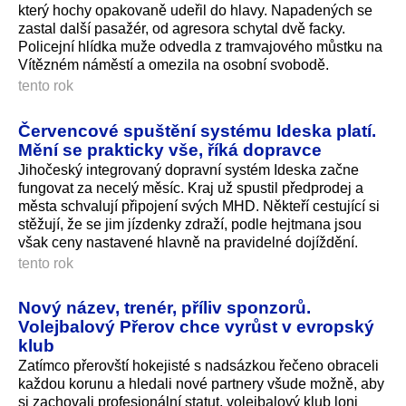
který hochy opakovaně udeřil do hlavy. Napadených se
zastal další pasažér, od agresora schytal dvě facky.
Policejní hlídka muže odvedla z tramvajového můstku na
Vítězném náměstí a omezila na osobní svobodě.
tento rok
Červencové spuštění systému Ideska platí.
Mění se prakticky vše, říká dopravce
Jihočeský integrovaný dopravní systém Ideska začne
fungovat za necelý měsíc. Kraj už spustil předprodej a
města schvalují připojení svých MHD. Někteří cestující si
stěžují, že se jim jízdenky zdraží, podle hejtmana jsou
však ceny nastavené hlavně na pravidelné dojíždění.
tento rok
Nový název, trenér, příliv sponzorů.
Volejbalový Přerov chce vyrůst v evropský
klub
Zatímco přerovští hokejisté s nadsázkou řečeno obraceli
každou korunu a hledali nové partnery všude možně, aby
si zachovali profesionální statut, volejbalový klub loni