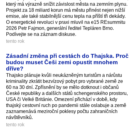
který má výrazně snížit závislost města na zemním plynu.
Projekt za 18 miliard korun má městu přinést nejen nižší
emise, ale také stabilnější cenu tepla na příští tři dekády.
O energetické revoluci v praxi mluvil na e15 REsummitu
2026 Petr Fajmon, generální ředitel Tepláren Brno.
Podívejte se na záznam diskuse.
tento rok
Zásadní změna při cestách do Thajska. Proč
budou muset Češi zemi opustit mnohem
dříve?
Thajsko plánuje kvůli neukázněným turistům a nárůstu
kriminality zkrátit bezvízový pobyt pro vybrané země ze
60 na 30 dní. Zpřísnění by se mělo dotknout i občanů
České republiky a dalších států schengenského prostoru,
USA či Velké Británie. Omezení přichází v době, kdy
thajský cestovní ruch po pandemii stále oslabuje a země
zaznamenává meziroční poklesy počtu zahraničních
návštěvníků.
tento rok