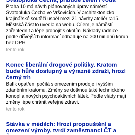
Praha 10 má návrh plánovaných úprav náměstí
Svatopluka Čecha ve Vršovicích. V architektonicko-
krajinářské soutěži uspěl mezi 21 návrhy ateliér ra15.
Městská část to uvedla na webu. Cílem je náměstí
zpřehlednit a lépe propojit s okolím. Náklady radnice
podle dřívějších informací odhaduje na 300 milionů korun
bez DPH.
tento rok
Konec liberální drogové politiky. Kratom
bude hůře dostupný a výrazně zdraží, hrozí
černý trh
Balík opatření počítá s omezením prodeje i vyšším
zdaněním kratomu. Změny se dotknou také technického
konopí a nových psychoaktivních látek. Podle vlády mají
změny lépe chránit veřejné zdraví.
tento rok
Stávka v médiích: Hrozí propouštění a
omezení výroby, tvrdí zaměstnanci ČT a